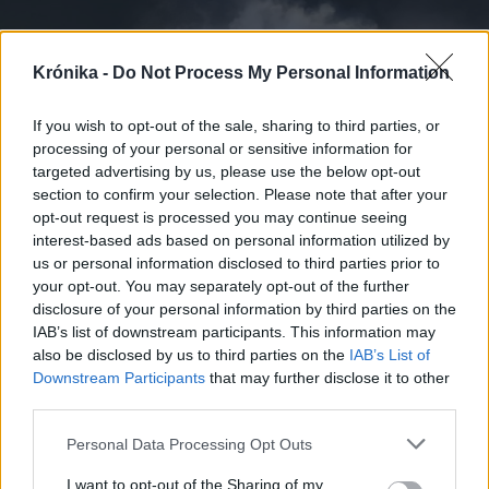
Krónika -
Do Not Process My Personal Information
If you wish to opt-out of the sale, sharing to third parties, or
processing of your personal or sensitive information for
targeted advertising by us, please use the below opt-out
section to confirm your selection. Please note that after your
opt-out request is processed you may continue seeing
interest-based ads based on personal information utilized by
us or personal information disclosed to third parties prior to
2023. szeptember 21., csütörtök
your opt-out. You may separately opt-out of the further
disclosure of your personal information by third parties on the
Gázrobbanás: a prefektus szerint
IAB’s list of downstream participants. This information may
nem az előírt mélységben
also be disclosed by us to third parties on the
IAB’s List of
helyezték el a gázvezetéket,
Downstream Participants
that may further disclose it to other
third parties.
emberi mulasztás okozta a
tragédiát
Personal Data Processing Opt Outs
I want to opt-out of the Sharing of my