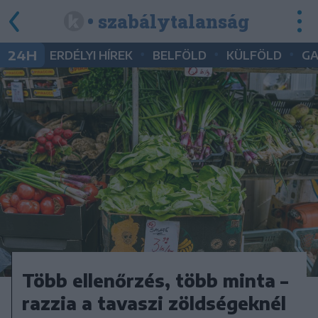
• szabálytalanság
•
•
•
24H
ERDÉLYI HÍREK
BELFÖLD
KÜLFÖLD
G
Több ellenőrzés, több minta –
razzia a tavaszi zöldségeknél