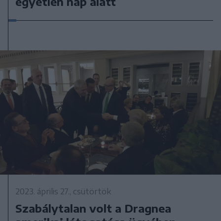
egyetlen nap alatt
2023. április 27., csütörtök
Szabálytalan volt a Dragnea