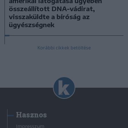
amerikai látogatása ügyében
összeállított DNA-vádirat,
visszaküldte a bíróság az
ügyészségnek
Korábbi cikkek betöltése
Hasznos
Impresszum