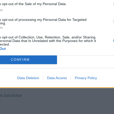
o opt-out of the Sale of my Personal Data.
In
to opt-out of processing my Personal Data for Targeted
ing.
In
o opt-out of Collection, Use, Retention, Sale, and/or Sharing
stákat a révi
ersonal Data that Is Unrelated with the Purposes for which it
lected.
 került
Out
ént fog
CONFIRM
Data Deletion
Data Access
Privacy Policy
k betöltése