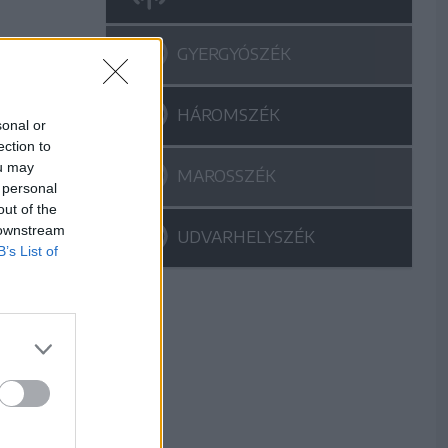
GYERGYÓSZÉK
HÁROMSZÉK
sonal or
ection to
ou may
MAROSSZÉK
 personal
out of the
 downstream
UDVARHELYSZÉK
B’s List of