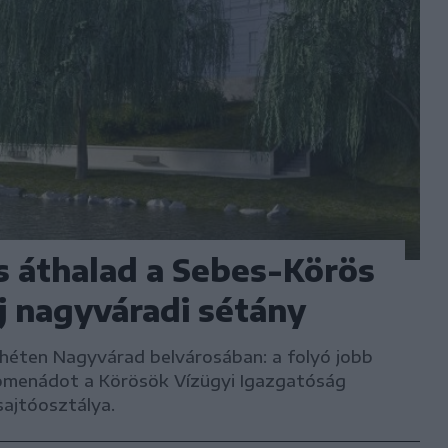
is áthalad a Sebes-Körös
új nagyváradi sétány
ő héten Nagyvárad belvárosában: a folyó jobb
promenádot a Körösök Vízügyi Igazgatóság
sajtóosztálya.