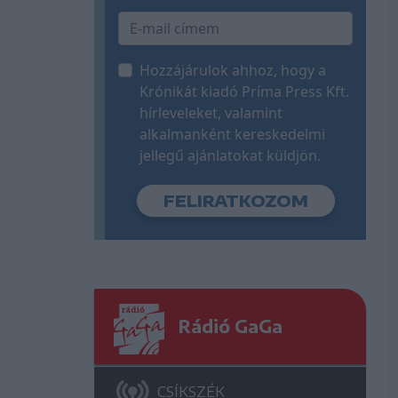
Hozzájárulok ahhoz, hogy a
Krónikát kiadó Príma Press Kft.
hírleveleket, valamint
alkalmanként kereskedelmi
jellegű ajánlatokat küldjön.
Rádió GaGa
CSÍKSZÉK