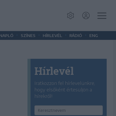
•
•
•
•
 NAPLÓ
SZÍNES
HÍRLEVÉL
RÁDIÓ
ENG
Hírlevél
Iratkozzon fel hírlevelünkre,
hogy elsőként értesüljön a
hírekről!