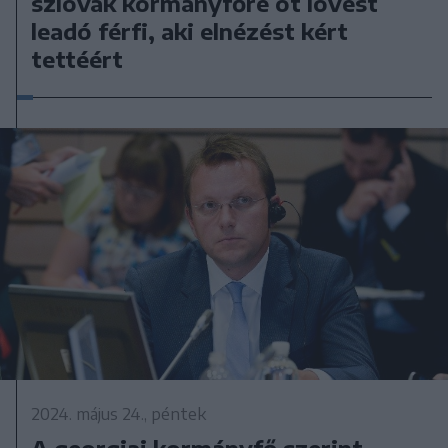
szlovák kormányfőre öt lövést
leadó férfi, aki elnézést kért
tettéért
2024. május 24., péntek
A georgiai kormányfő szerint