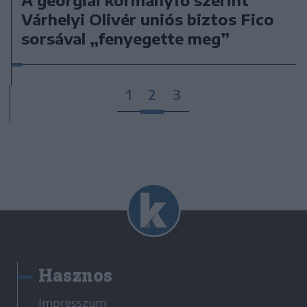
Várhelyi Olivér uniós biztos Fico
sorsával „fenyegette meg”
1
2
3
Hasznos
Impresszum