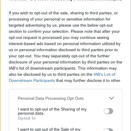
If you wish to opt-out of the sale, sharing to third parties, or
processing of your personal or sensitive information for
targeted advertising by us, please use the below opt-out
section to confirm your selection. Please note that after your
opt-out request is processed you may continue seeing
interest-based ads based on personal information utilized by
us or personal information disclosed to third parties prior to
your opt-out. You may separately opt-out of the further
disclosure of your personal information by third parties on the
2024. július 04., csütörtök
IAB’s list of downstream participants. This information may
also be disclosed by us to third parties on the
IAB’s List of
Terrortámadássá minősítették át a
Downstream Participants
that may further disclose it to other
vádakat a Robert Fico elleni
third parties.
merénylet ügyében
Personal Data Processing Opt Outs
I want to opt-out of the Sharing of my
personal data.
Opted In
I want to opt-out of the Sale of my