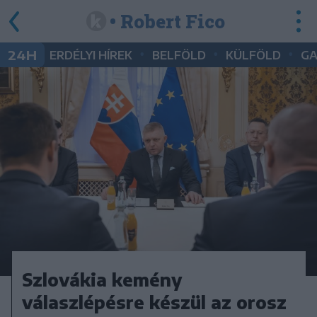
• Robert Fico
•
•
•
24H
ERDÉLYI HÍREK
BELFÖLD
KÜLFÖLD
G
Szlovákia kemény
válaszlépésre készül az orosz