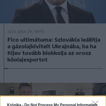
2024. július 29., hétfő
Fico ultimátuma: Szlovákia leállítja
a gázolajkivitelt Ukrajnába, ha ha
Kijev tovább blokkolja az orosz
kőolajexportot
Krónika -
Do Not Process My Personal Information