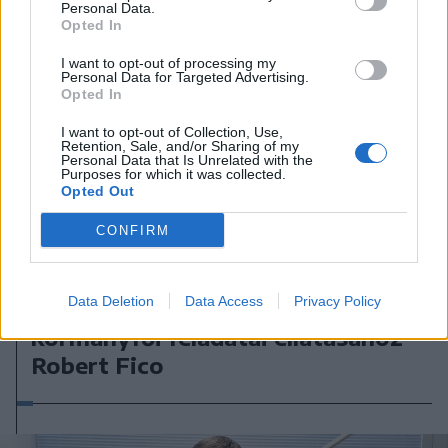
Personal Data.
Opted In
I want to opt-out of processing my
Personal Data for Targeted Advertising.
Opted In
I want to opt-out of Collection, Use,
Retention, Sale, and/or Sharing of my
Personal Data that Is Unrelated with the
Purposes for which it was collected.
Opted Out
CONFIRM
2024. július 01., hétfő
Data Deletion
Data Access
Privacy Policy
Fokozatosan visszatérhet
kormányfői feladatai ellátásához
Robert Fico