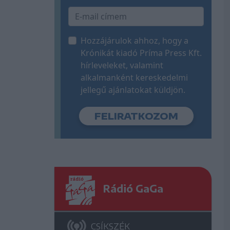
Hozzájárulok ahhoz, hogy a
Krónikát kiadó Príma Press Kft.
hírleveleket, valamint
alkalmanként kereskedelmi
jellegű ajánlatokat küldjön.
Rádió GaGa
CSÍKSZÉK