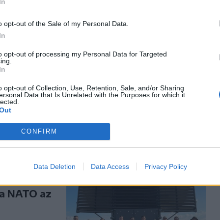
In
o opt-out of the Sale of my Personal Data.
 első
In
to opt-out of processing my Personal Data for Targeted
ing.
lfüggesztése
In
e szerdán a
o opt-out of Collection, Use, Retention, Sale, and/or Sharing
ersonal Data that Is Unrelated with the Purposes for which it
lected.
Out
CONFIRM
Data Deletion
Data Access
Privacy Policy
yű
 a NATO az