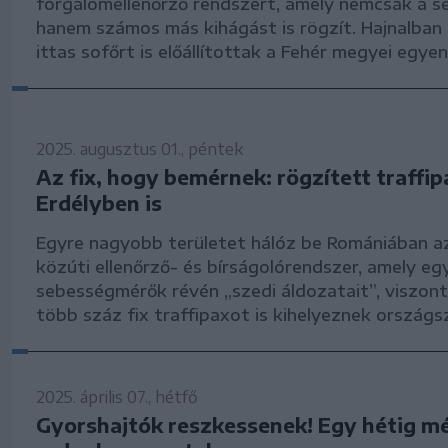
forgalomellenőrző rendszert, amely nemcsak a s
hanem számos más kihágást is rögzít. Hajnalban
ittas sofőrt is előállítottak a Fehér megyei egye
2025. augusztus 01., péntek
Az fix, hogy bemérnek: rögzített traffi
Erdélyben is
Egyre nagyobb területet hálóz be Romániában a
közúti ellenőrző- és bírságolórendszer, amely eg
sebességmérők révén „szedi áldozatait”, viszon
több száz fix traffipaxot is kihelyeznek országs
2025. április 07., hétfő
Gyorshajtók reszkessenek! Egy hétig m