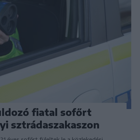
ldozó fiatal sofőrt
lyi sztrádaszakaszon
1 éves sofőrt füleltek le a közlekedési