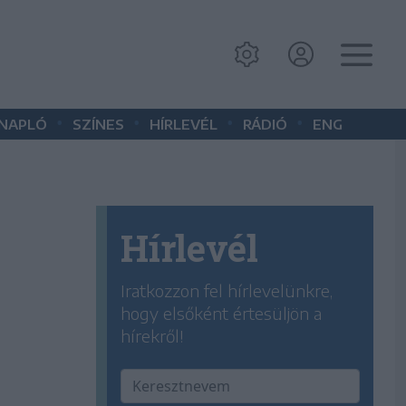
•
•
•
•
 NAPLÓ
SZÍNES
HÍRLEVÉL
RÁDIÓ
ENG
Hírlevél
Iratkozzon fel hírlevelünkre,
hogy elsőként értesüljön a
hírekről!