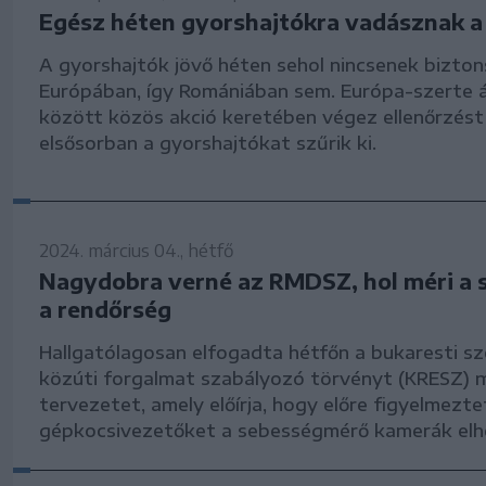
Egész héten gyorshajtókra vadásznak a
A gyorshajtók jövő héten sehol nincsenek bizto
Európában, így Romániában sem. Európa-szerte áp
között közös akció keretében végez ellenőrzést
elsősorban a gyorshajtókat szűrik ki.
2024. március 04., hétfő
Nagydobra verné az RMDSZ, hol méri a 
a rendőrség
Hallgatólagosan elfogadta hétfőn a bukaresti s
közúti forgalmat szabályozó törvényt (KRESZ) 
tervezetet, amely előírja, hogy előre figyelmeztet
gépkocsivezetőket a sebességmérő kamerák elh