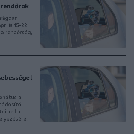
 rendőrök
nságban
rilis 15–22.
 a rendőrség,
sebességet
zenátus a
módosító
ni kell a
elyezésére.