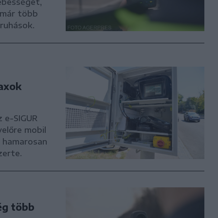
ebességet,
 már több
nruhások.
paxok
z e-SIGUR
yelőre mobil
t hamarosan
zerte.
ég több