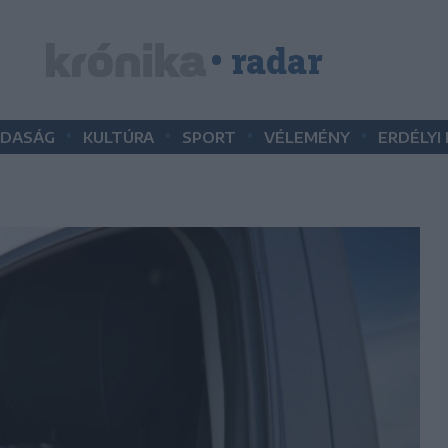
• radar
•
•
•
•
DASÁG
KULTÚRA
SPORT
VÉLEMÉNY
ERDÉLYI