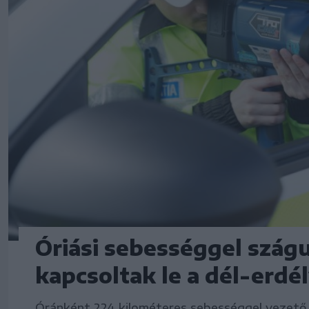
Óriási sebességgel szágu
kapcsoltak le a dél-erdé
Óránként 224 kilométeres sebességgel vezető 2