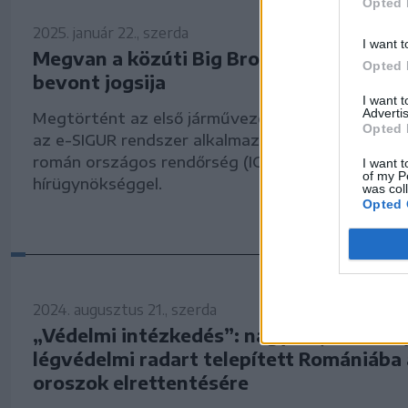
Opted 
2025. január 22., szerda
I want t
Megvan a közúti Big Brother, az e-SIGUR
Opted 
bevont jogsija
I want 
Advertis
Megtörtént az első járművezetői jogosítvány fe
Opted 
az e-SIGUR rendszer alkalmazása révén – közölt
román országos rendőrség (IGPR) az Agerpres
I want t
of my P
hírügynökséggel.
was col
Opted 
2024. augusztus 21., szerda
„Védelmi intézkedés”: nagy teljesítmén
légvédelmi radart telepített Romániába
oroszok elrettentésére