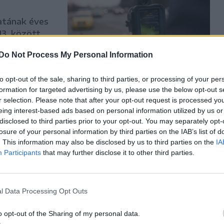
atának éves
 13. között
nőrzést
Do Not Process My Personal Information
to opt-out of the sale, sharing to third parties, or processing of your per
formation for targeted advertising by us, please use the below opt-out s
r selection. Please note that after your opt-out request is processed y
eing interest-based ads based on personal information utilized by us or
réme, az e-
disclosed to third parties prior to your opt-out. You may separately opt-
losure of your personal information by third parties on the IAB’s list of
. This information may also be disclosed by us to third parties on the
IA
egényen
Participants
that may further disclose it to other third parties.
órendszer.
éből
, de a
l Data Processing Opt Outs
o opt-out of the Sharing of my personal data.