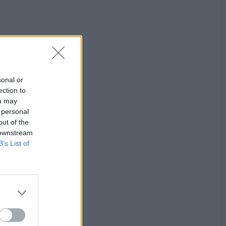
sonal or
ection to
ou may
 personal
out of the
 downstream
B’s List of