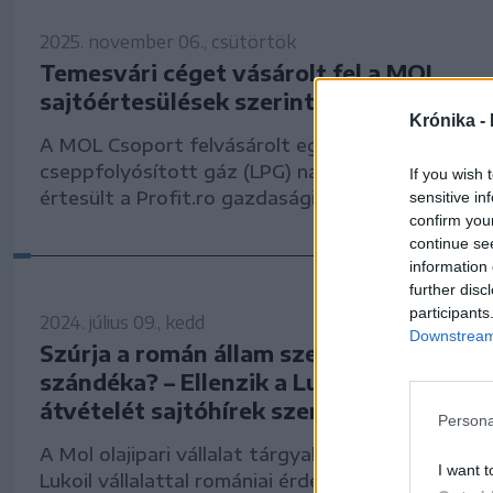
2025. november 06., csütörtök
Temesvári céget vásárolt fel a MOL
sajtóértesülések szerint
Krónika -
A MOL Csoport felvásárolt egy temesvári céget,
cseppfolyósított gáz (LPG) nagykereskedelembe
If you wish 
értesült a Profit.ro gazdasági szakportál.
sensitive in
confirm you
continue se
information 
further disc
participants
2024. július 09., kedd
Downstream 
Szúrja a román állam szemét a Mol terj
szándéka? – Ellenzik a Lukoil érdekelts
átvételét sajtóhírek szerint
Persona
A Mol olajipari vállalat tárgyalásokat folytatott
I want t
Lukoil vállalattal romániai érdekeltségeinek eset