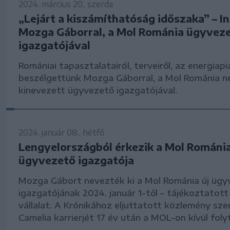
2024. március 20., szerda
„Lejárt a kiszámíthatóság időszaka” – In
Mozga Gáborral, a Mol Románia ügyvez
igazgatójával
Romániai tapasztalatairól, terveiről, az energiapi
beszélgettünk Mozga Gáborral, a Mol Románia 
kinevezett ügyvezető igazgatójával.
2024. január 08., hétfő
Lengyelországból érkezik a Mol Románia
ügyvezető igazgatója
Mozga Gábort nevezték ki a Mol Románia új ügy
igazgatójának 2024. január 1-től – tájékoztatott
vállalat. A Krónikához eljuttatott közlemény sze
Camelia karrierjét 17 év után a MOL-on kívül folyt