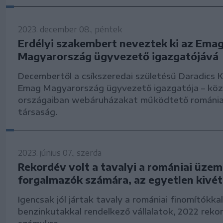
2023. december 08., péntek
Erdélyi szakembert neveztek ki az Ema
Magyarország ügyvezető igazgatójává
Decembertől a csíkszeredai születésű Daradics K
Emag Magyarország ügyvezető igazgatója – köz
országaiban webáruházakat működtető romániai
társaság.
2023. június 07., szerda
Rekordév volt a tavalyi a romániai üze
forgalmazók számára, az egyetlen kivét
Igencsak jól jártak tavaly a romániai finomítókkal
benzinkutakkal rendelkező vállalatok, 2022 reko