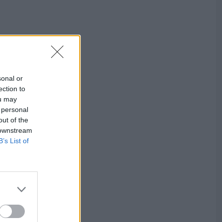
sonal or
ection to
ou may
 personal
out of the
 downstream
B’s List of