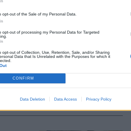
In
ormációik
lenzik” az
o opt-out of the Sale of my Personal Data.
In
to opt-out of processing my Personal Data for Targeted
ing.
In
ipar
o opt-out of Collection, Use, Retention, Sale, and/or Sharing
i poliol
ersonal Data that Is Unrelated with the Purposes for which it
lected.
Out
t avatták fel
CONFIRM
exum
ból érkeztek
Data Deletion
Data Access
Privacy Policy