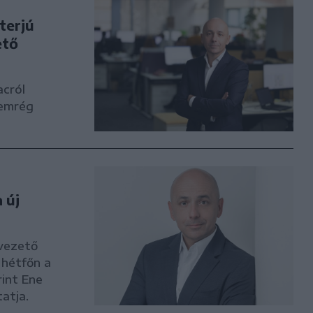
terjú
ető
acról
nemrég
 új
vezető
 hétfőn a
rint Ene
atja.