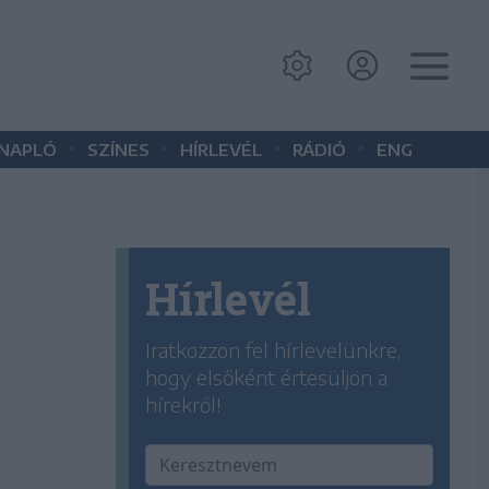
•
•
•
•
 NAPLÓ
SZÍNES
HÍRLEVÉL
RÁDIÓ
ENG
Hírlevél
Iratkozzon fel hírlevelünkre,
hogy elsőként értesüljön a
hírekről!