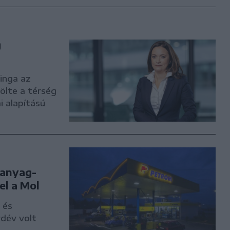
g
inga az
ölte a térség
 alapítású
manyag-
el a Mol
 és
rdév volt