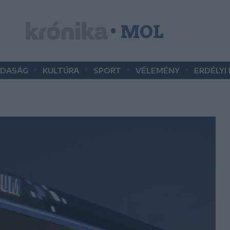
• MOL
•
•
•
•
DASÁG
KULTÚRA
SPORT
VÉLEMÉNY
ERDÉLYI