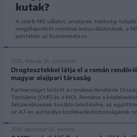
kutak?
A szerb NIS vállalat, amelynek többségi tulajd
megállapodott romániai leányvállalatának, a NIS
pénteken az Economedia.ro.
2026. február 26., csütörtök
Drogtesztekkel látja el a román rendőrö
magyar olajipari társaság
Partnerséget kötött a romániai Rendőrök Orszá
Testülete (CNP) és a MOL Románia a közlekedés
felszereléseinek további bővítésére, az együttm
az A7-es autópálya közlekedésbiztonságának nö
2025. december 05., péntek