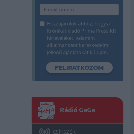
Hozzájárulok ahhoz, hogy a
Krónikát kiadó Príma Press Kft.
hírleveleket, valamint
alkalmanként kereskedelmi
jellegű ajánlatokat küldjön.
Rádió GaGa
CSÍKSZÉK