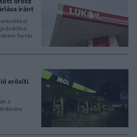
tott orosz
rlása iránt
ankciókkal
gvásárlása
 három forrás
ió erősíti
ak a
kérdésére