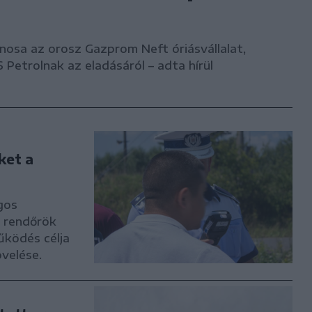
onosa az orosz Gazprom Neft óriásvállalat,
 Petrolnak az eladásáról – adta hírül
ket a
gos
i rendőrök
űködés célja
velése.