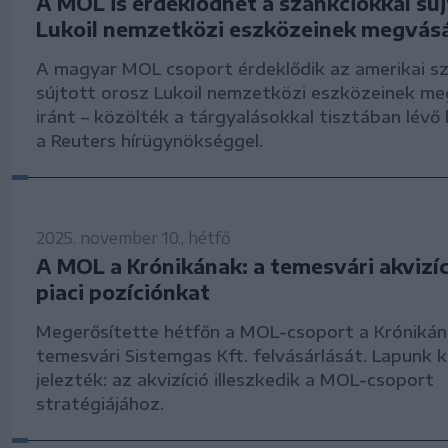
A MOL is érdeklődhet a szankciókkal súj
Lukoil nemzetközi eszközeinek megvásá
A magyar MOL csoport érdeklődik az amerikai sz
sújtott orosz Lukoil nemzetközi eszközeinek me
iránt – közölték a tárgyalásokkal tisztában lévő
a Reuters hírügynökséggel.
2025. november 10., hétfő
A MOL a Krónikának: a temesvári akvizíc
piaci pozíciónkat
Megerősítette hétfőn a MOL-csoport a Krónikán
temesvári Sistemgas Kft. felvásárlását. Lapunk 
jelezték: az akvizíció illeszkedik a MOL-csoport
stratégiájához.