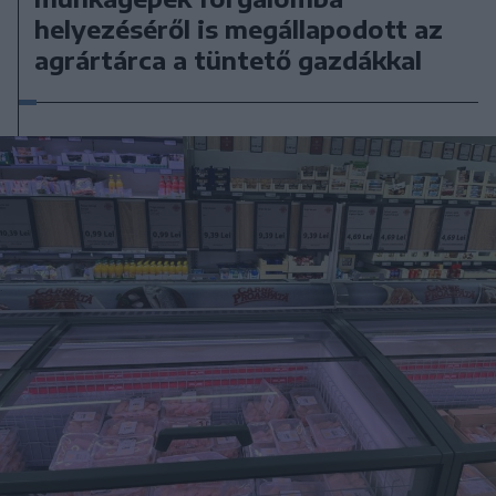
helyezéséről is megállapodott az
agrártárca a tüntető gazdákkal