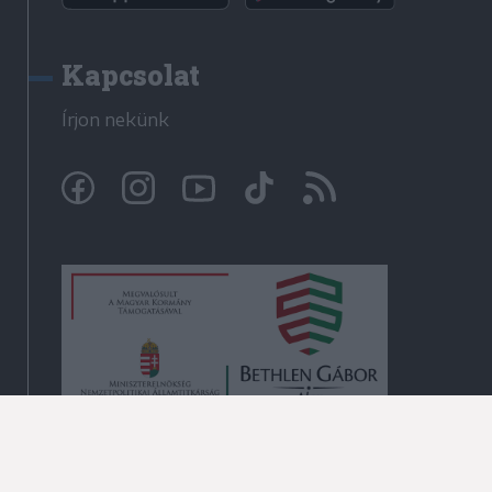
Kapcsolat
Írjon nekünk
© Krónika.ro 2009-2026