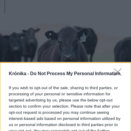
Krónika -
Do Not Process My Personal Information
If you wish to opt-out of the sale, sharing to third parties, or
processing of your personal or sensitive information for
targeted advertising by us, please use the below opt-out
section to confirm your selection. Please note that after your
2023. december 15., péntek
opt-out request is processed you may continue seeing
Húsmarha-, bivaly-, sertés- és
interest-based ads based on personal information utilized by
us or personal information disclosed to third parties prior to
baromfitartó állattelepeket
your opt-out. You may separately opt-out of the further