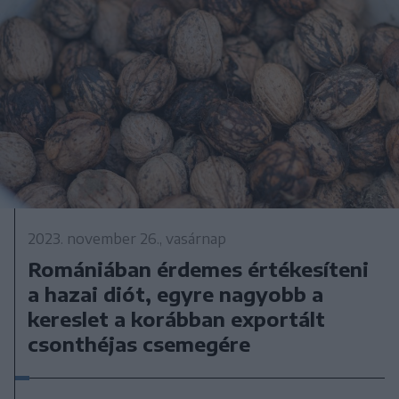
2023. november 26., vasárnap
Romániában érdemes értékesíteni
a hazai diót, egyre nagyobb a
kereslet a korábban exportált
csonthéjas csemegére