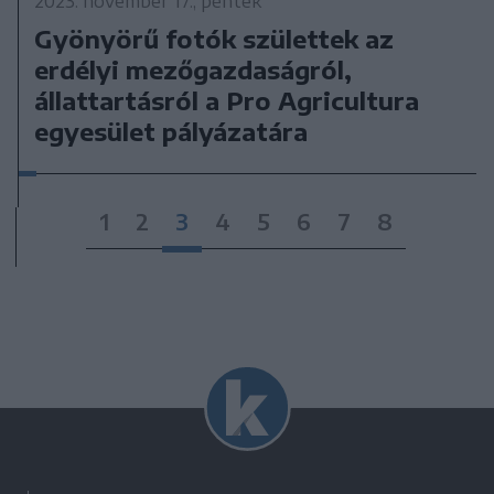
2023. november 17., péntek
Gyönyörű fotók születtek az
erdélyi mezőgazdaságról,
állattartásról a Pro Agricultura
egyesület pályázatára
1
2
3
4
5
6
7
8