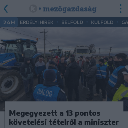
• mezőgazdaság
•
•
•
24H
ERDÉLYI HÍREK
BELFÖLD
KÜLFÖLD
G
Megegyezett a 13 pontos
követelési tételről a miniszter