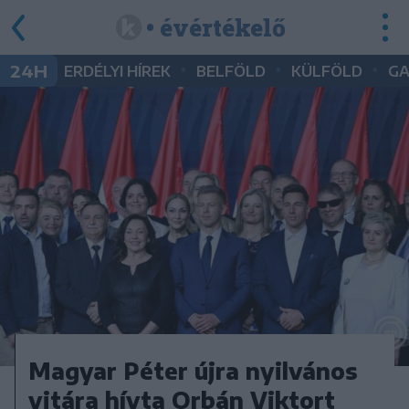
• évértékelő
•
•
•
24H
ERDÉLYI HÍREK
BELFÖLD
KÜLFÖLD
G
Magyar Péter újra nyilvános
vitára hívta Orbán Viktort