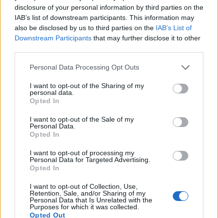
disclosure of your personal information by third parties on the
IAB’s list of downstream participants. This information may
also be disclosed by us to third parties on the
IAB’s List of
Downstream Participants
that may further disclose it to other
third parties.
Personal Data Processing Opt Outs
I want to opt-out of the Sharing of my
personal data.
Opted In
I want to opt-out of the Sale of my
Personal Data.
Opted In
I want to opt-out of processing my
2023. február 18., szombat
Personal Data for Targeted Advertising.
Opted In
Erkölcsileg is helyes kimaradni a
I want to opt-out of Collection, Use,
háborúból, Moszkva nem fenyegeti
Retention, Sale, and/or Sharing of my
Personal Data that Is Unrelated with the
Európa biztonságát – Orbán Viktor
Purposes for which it was collected.
évet értékelt
Opted Out