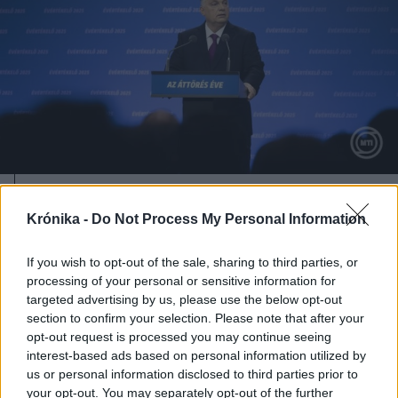
2025. február 22., szombat
Krónika -
Do Not Process My Personal Information
Orbán Viktor: „Trump nem a
megváltónk, hanem a
If you wish to opt-out of the sale, sharing to third parties, or
harcostársunk”
processing of your personal or sensitive information for
targeted advertising by us, please use the below opt-out
section to confirm your selection. Please note that after your
opt-out request is processed you may continue seeing
interest-based ads based on personal information utilized by
us or personal information disclosed to third parties prior to
your opt-out. You may separately opt-out of the further