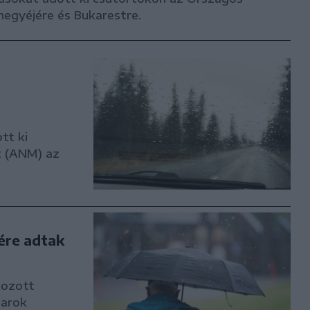
egyéjére és Bukarestre.
tt ki
t (ANM) az
ére adtak
kozott
harok