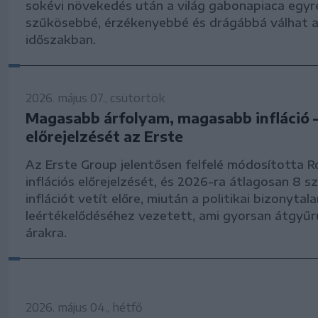
sokévi növekedés után a világ gabonapiaca egyr
szűkösebbé, érzékenyebbé és drágábbá válhat 
időszakban.
2026. május 07., csütörtök
Magasabb árfolyam, magasabb infláció 
előrejelzését az Erste
Az Erste Group jelentősen felfelé módosította 
inflációs előrejelzését, és 2026-ra átlagosan 8 s
inflációt vetít előre, miután a politikai bizonytala
leértékelődéséhez vezetett, ami gyorsan átgyűr
árakra.
2026. május 04., hétfő