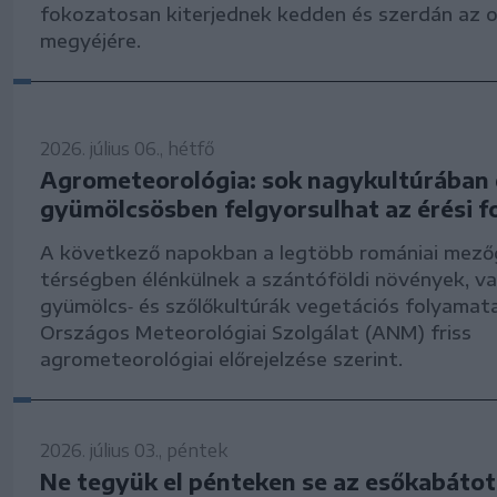
fokozatosan kiterjednek kedden és szerdán az 
megyéjére.
2026. július 06., hétfő
Agrometeorológia: sok nagykultúrában 
gyümölcsösben felgyorsulhat az érési 
A következő napokban a legtöbb romániai mező
térségben élénkülnek a szántóföldi növények, va
gyümölcs‑ és szőlőkultúrák vegetációs folyamata
Országos Meteorológiai Szolgálat (ANM) friss
agrometeorológiai előrejelzése szerint.
2026. július 03., péntek
Ne tegyük el pénteken se az esőkabátot