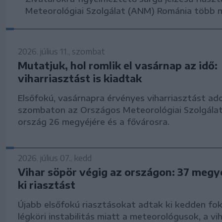
Meteorológiai Szolgálat (ANM) Románia több m
2026. július 11., szombat
Mutatjuk, hol romlik el vasárnap az idő:
viharriasztást is kiadtak
Elsőfokú, vasárnapra érvényes viharriasztást ado
szombaton az Országos Meteorológiai Szolgála
ország 26 megyéjére és a fővárosra.
2026. július 07., kedd
Vihar söpör végig az országon: 37 megy
ki riasztást
Újabb elsőfokú riasztásokat adtak ki kedden fo
légköri instabilitás miatt a meteorológusok, a vi