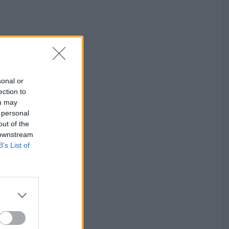
sonal or
ection to
ou may
 personal
out of the
 downstream
B’s List of