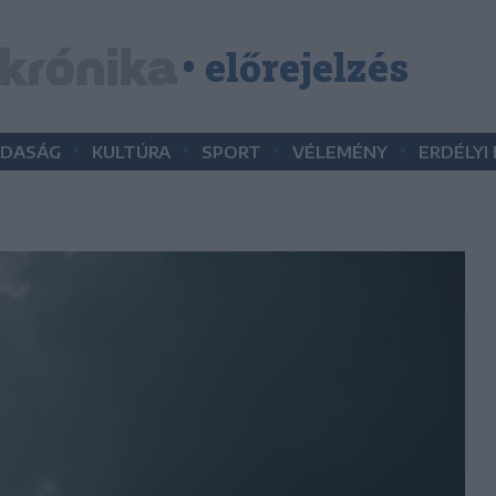
• előrejelzés
•
•
•
•
DASÁG
KULTÚRA
SPORT
VÉLEMÉNY
ERDÉLYI