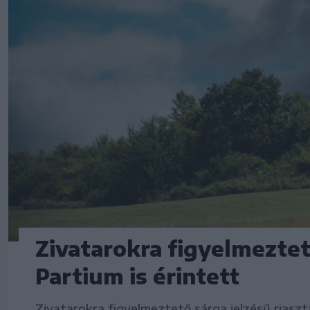
Zivatarokra figyelmeztet
Partium is érintett
Zivatarokra figyelmeztető sárga jelzésű riasz