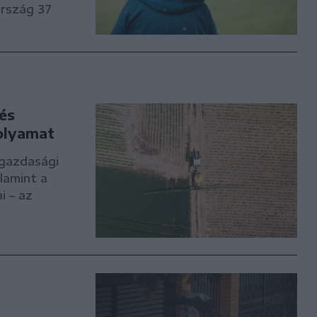
ország 37
és
folyamat
gazdasági
lamint a
i – az