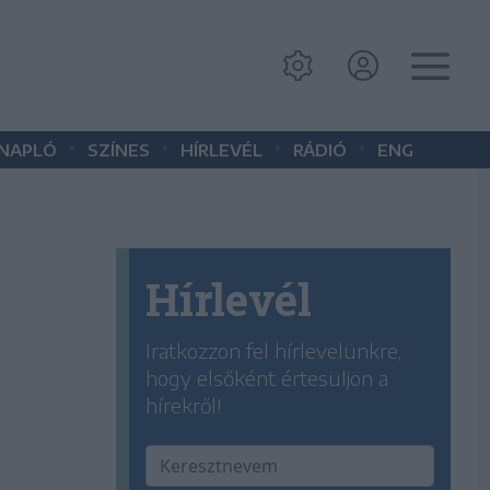
•
•
•
•
 NAPLÓ
SZÍNES
HÍRLEVÉL
RÁDIÓ
ENG
Hírlevél
Iratkozzon fel hírlevelünkre,
hogy elsőként értesüljön a
hírekről!