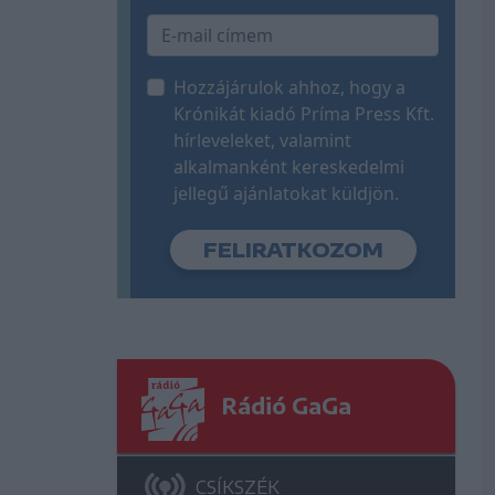
Hozzájárulok ahhoz, hogy a
Krónikát kiadó Príma Press Kft.
hírleveleket, valamint
alkalmanként kereskedelmi
jellegű ajánlatokat küldjön.
Rádió GaGa
CSÍKSZÉK