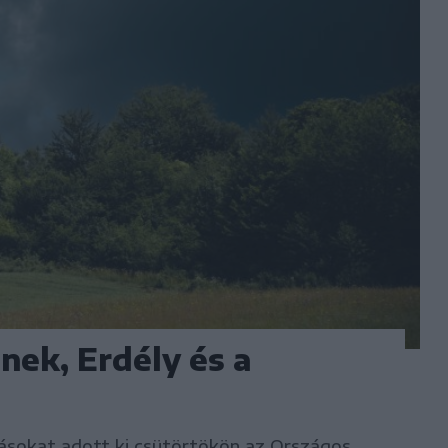
nek, Erdély és a
tásokat adott ki csütörtökön az Országos