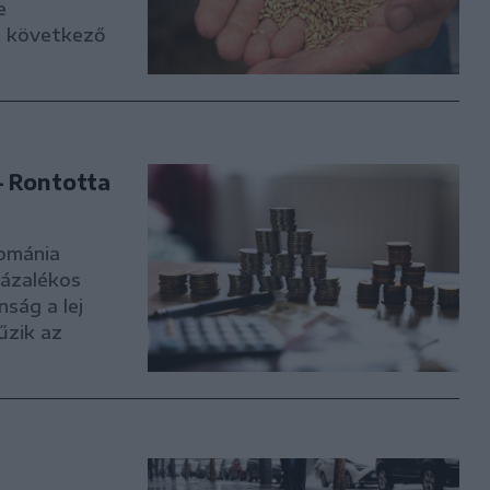
e
a következő
– Rontotta
Románia
zázalékos
nság a lej
űzik az