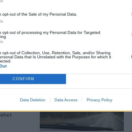
In
esést vár
o opt-out of the Sale of my Personal Data.
In
 rontotta a
to opt-out of processing my Personal Data for Targeted
ing.
In
zázalékos
st vár.
o opt-out of Collection, Use, Retention, Sale, and/or Sharing
ersonal Data that Is Unrelated with the Purposes for which it
lected.
Out
CONFIRM
égén
Data Deletion
Data Access
Privacy Policy
ösdhétfővel)
 nagy részén
lehet