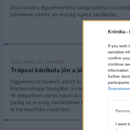
Zivatarokra figyelmeztető sárga jelzésű riasztá
pénteken szinte az ország egész területén.
Krónika -
If you wish 
sensitive in
confirm you
2026. június 27., szombat
continue se
Trópusi kánikula jön a jövő héten
information 
further disc
Figyelmeztetéseket adott ki szombaton az Ors
participants
Meteorológiai Szolgálat a kánikula miatt. Vasárn
Downstream 
16 megyében vörös riasztást lép életbe, hétfőtől
pedig az ország területének háromnegyed részé
el harmadfokú riasztást.
Persona
I want t