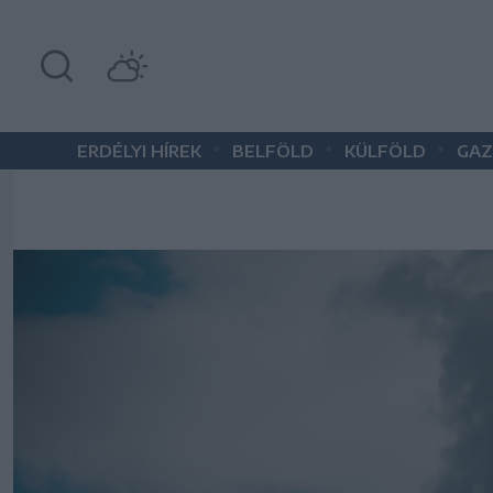
•
•
•
ERDÉLYI HÍREK
BELFÖLD
KÜLFÖLD
GAZ