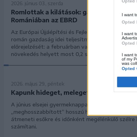
Opted 
2026. június 03., szerda
Romlottak a kilátások: gazdasági vissza
I want t
Romániában az EBRD
Opted 
Az Európai Újjáépítési és Fejlesztési Bank (EBRD)
I want 
Advertis
román gazdaság idei teljesítményére vonatkozó
Opted 
előrejelzését: a februárban valószínűsített 1,2 s
növekedés helyett most 0,2 százalékos visszaesé
I want t
of my P
was col
Opted 
2026. május 29., péntek
Kapunk hideget, meleget a hosszú hétv
A június elsejei gyermeknappal (és ortodox pünk
„meghosszabbított” hosszú hétvégén az ország
átmeneti esőkre és időnként megélénkülő szélre 
számítani.