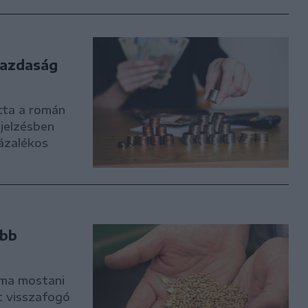
gazdaság
tta a román
ejelzésben
zázalékos
ább
uma mostani
t visszafogó