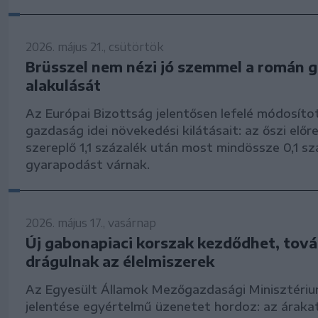
2026. május 21., csütörtök
Brüsszel nem nézi jó szemmel a román 
alakulását
Az Európai Bizottság jelentősen lefelé módosíto
gazdaság idei növekedési kilátásait: az őszi előr
szereplő 1,1 százalék után most mindössze 0,1 s
gyarapodást várnak.
2026. május 17., vasárnap
Új gabonapiaci korszak kezdődhet, tov
drágulnak az élelmiszerek
Az Egyesült Államok Mezőgazdasági Minisztéri
jelentése egyértelmű üzenetet hordoz: az áraka