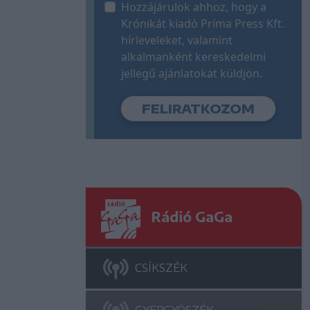
Hozzájárulok ahhoz, hogy a
Krónikát kiadó Príma Press Kft.
hírleveleket, valamint
alkalmanként kereskedelmi
jellegű ajánlatokat küldjön.
Rádió GaGa
CSÍKSZÉK