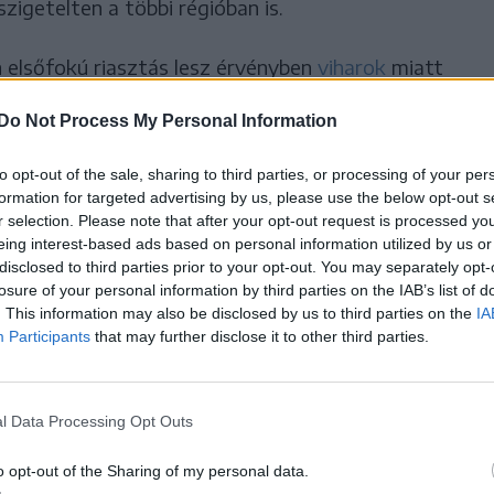
szigetelten a többi régióban is.
én elsőfokú riasztás lesz érvényben
viharok
miatt
Do Not Process My Personal Information
bessége elérheti az 50-70
to opt-out of the sale, sharing to third parties, or processing of your per
formation for targeted advertising by us, please use the below opt-out s
ként, helyenként pedig akár a
r selection. Please note that after your opt-out request is processed y
eing interest-based ads based on personal information utilized by us or
s meghaladhatja.
disclosed to third parties prior to your opt-out. You may separately opt-
losure of your personal information by third parties on the IAB’s list of
. This information may also be disclosed by us to third parties on the
IA
Participants
that may further disclose it to other third parties.
padékra (négyzetméterenként 15-20 liter,
kra és jégesőre is számítani lehet – írja az
l Data Processing Opt Outs
o opt-out of the Sharing of my personal data.