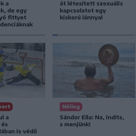
k a
át létesített szexuális
k, de egy
kapcsolatot egy
yó fittyet
kiskorú lánnyal
ndenciáknak
port
Nőileg
l a
Sándor Ella: Na, indíts,
 és
s menjünk!
dában is védő