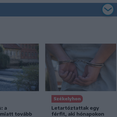
Székelyhon
s: a
Letartóztattak egy
 miatt tovább
férfit, aki hónapokon