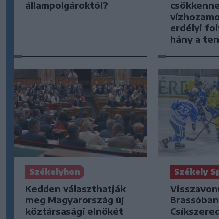
állampolgároktól?
csökkenne
vízhozamo
erdélyi fol
hány a te
Székely S
Székelyhon
Visszavonu
Kedden választhatják
Brassóban
meg Magyarország új
Csíkszere
köztársasági elnökét