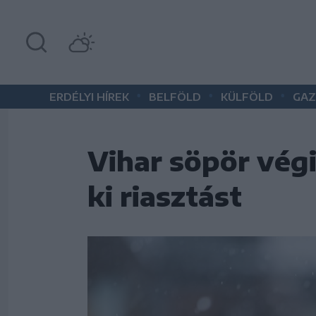
•
•
•
ERDÉLYI HÍREK
BELFÖLD
KÜLFÖLD
GAZ
Vihar söpör vég
ki riasztást