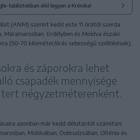
ogle-találatokban elöl legyen a Krónika!
lat (ANM) szerint kedd este 11 órától szerda
n, Máramarosban, Erdélyben és Moldva északi
okra (50-70 kilométer/órás sebességű széllökések),
sokra és záporokra lehet
hulló csapadék mennyisége
 litert négyzetméterenként.
ulásaira azonban már kedd délutántól számítani
amarosban, Moldvában, Dobrudzsában, Olténia és