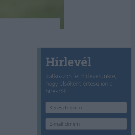
Hírlevél
Iratkozzon fel hírlevelünkre,
hogy elsőként értesüljön a
hírekről!