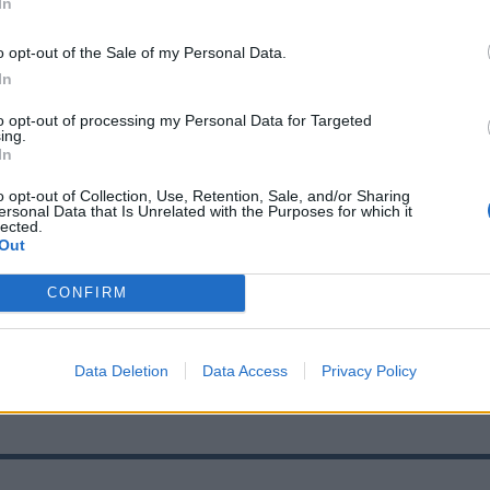
In
o opt-out of the Sale of my Personal Data.
i nyár legforróbb napjai még
In
nk állnak a meteorológusok
to opt-out of processing my Personal Data for Targeted
ing.
t
In
pos lehűlés után ismét hőség jöhet: a nyár
o opt-out of Collection, Use, Retention, Sale, and/or Sharing
ersonal Data that Is Unrelated with the Purposes for which it
bb időszaka még csak ezután következhet.
lected.
Out
CONFIRM
Data Deletion
Data Access
Privacy Policy