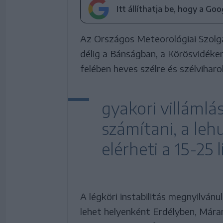
Itt állíthatja be, hogy a Go
Az Országos Meteorológiai Szolgá
délig a Bánságban, a Körösvidéke
felében heves szélre és szélvihar
gyakori villámlá
számítani, a le
elérheti a 15-25
A légköri instabilitás megnyilván
lehet helyenként Erdélyben, Már