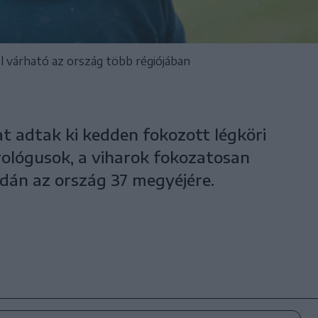
él várható az ország több régiójában
t adtak ki kedden fokozott légköri
rológusok, a viharok fokozatosan
rdán az ország 37 megyéjére.