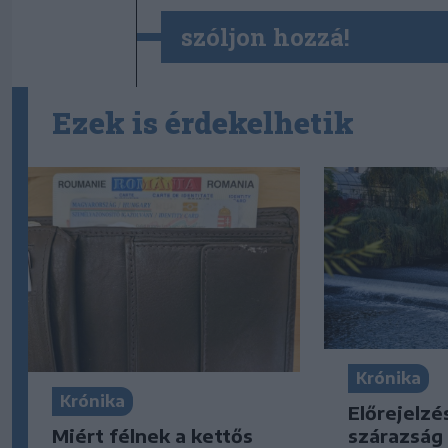
szóljon hozzá!
Ezek is érdekelhetik
Krónika
Krónika
Előrejelzé
Miért félnek a kettős
szárazság