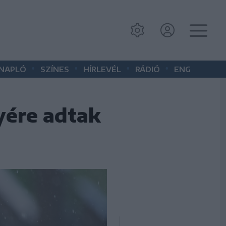
•
•
•
•
 NAPLÓ
SZÍNES
HÍRLEVÉL
RÁDIÓ
ENG
yére adtak