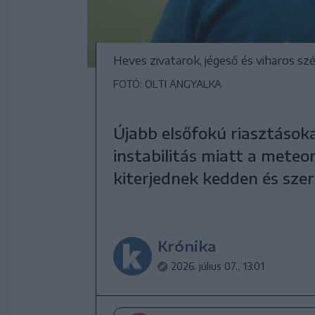
Heves zivatarok, jégeső és viharos sz
FOTÓ: OLTI ANGYALKA
Újabb elsőfokú riasztásoka
instabilitás miatt a meteo
kiterjednek kedden és sze
Krónika
2026. július 07., 13:01