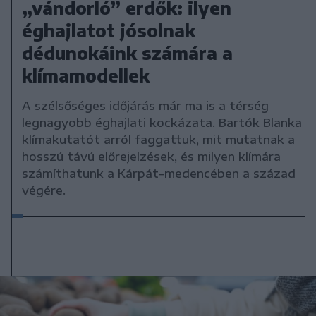
„vándorló” erdők: ilyen
éghajlatot jósolnak
dédunokáink számára a
klímamodellek
A szélsőséges időjárás már ma is a térség
legnagyobb éghajlati kockázata. Bartók Blanka
klímakutatót arról faggattuk, mit mutatnak a
hosszú távú előrejelzések, és milyen klímára
számíthatunk a Kárpát-medencében a század
végére.