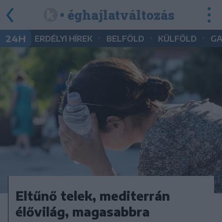
• éghajlatváltozás
•
•
•
24H
ERDÉLYI HÍREK
BELFÖLD
KÜLFÖLD
G
Eltűnő telek, mediterrán
élővilág, magasabbra