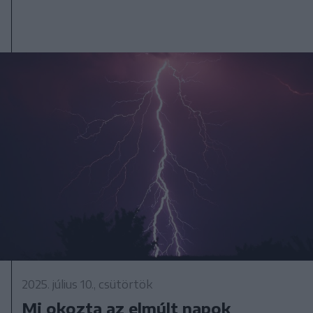
2025. július 10., csütörtök
Mi okozta az elmúlt napok