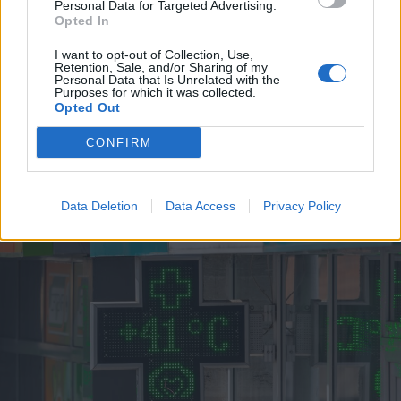
Personal Data for Targeted Advertising.
Opted In
2025. január 12., vasárnap
I want to opt-out of Collection, Use,
Rekordmeleg volt a 2024-es év:
Retention, Sale, and/or Sharing of my
Personal Data that Is Unrelated with the
nemcsak Európában, globálisan is
Purposes for which it was collected.
Opted Out
megdöbbentő hőmérsékleti
értékeket hozott
CONFIRM
Data Deletion
Data Access
Privacy Policy