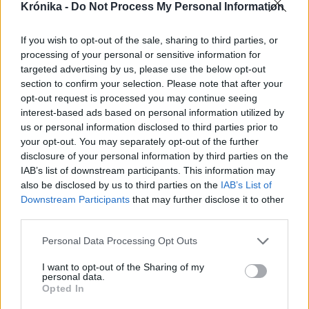
Krónika -
Do Not Process My Personal Information
If you wish to opt-out of the sale, sharing to third parties, or
processing of your personal or sensitive information for
targeted advertising by us, please use the below opt-out
section to confirm your selection. Please note that after your
opt-out request is processed you may continue seeing
interest-based ads based on personal information utilized by
us or personal information disclosed to third parties prior to
your opt-out. You may separately opt-out of the further
disclosure of your personal information by third parties on the
IAB’s list of downstream participants. This information may
also be disclosed by us to third parties on the
IAB’s List of
Downstream Participants
that may further disclose it to other
2024. március 05., kedd
third parties.
Akadályokba ütközik Erdélyben a
Personal Data Processing Opt Outs
családfakutatás, digitalizálniuk
kellene az egyházaknak az
I want to opt-out of the Sharing of my
personal data.
anyakönyveket
Opted In