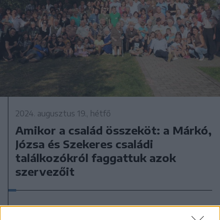
2024. augusztus 19., hétfő
Amikor a család összeköt: a Márkó,
Józsa és Szekeres családi
találkozókról faggattuk azok
szervezőit