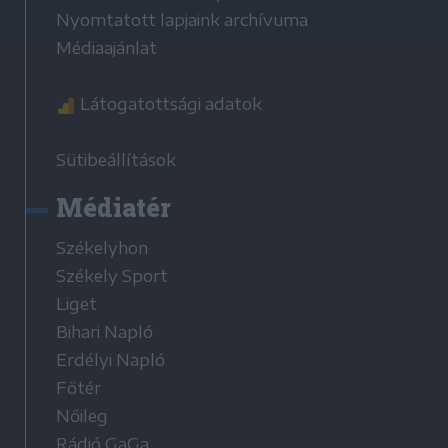
Nyomtatott lapjaink archívuma
Médiaajánlat
Látogatottsági adatok
Sütibeállítások
Médiatér
Székelyhon
Székely Sport
Liget
Bihari Napló
Erdélyi Napló
Főtér
Nőileg
Rádió GaGa