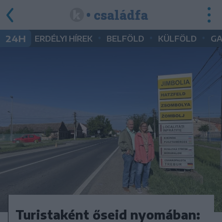
• családfa
•
•
•
24H
ERDÉLYI HÍREK
BELFÖLD
KÜLFÖLD
G
Turistaként őseid nyomában: