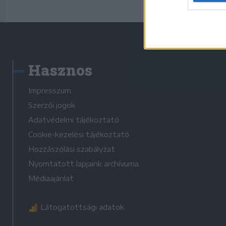
Hasznos
Impresszum
Szerzői jogok
Adatvédelmi tájékoztató
Cookie-kezelési tájékoztató
Hozzászólási szabályzat
Nyomtatott lapjaink archívuma
Médiaajánlat
Látogatottsági adatok