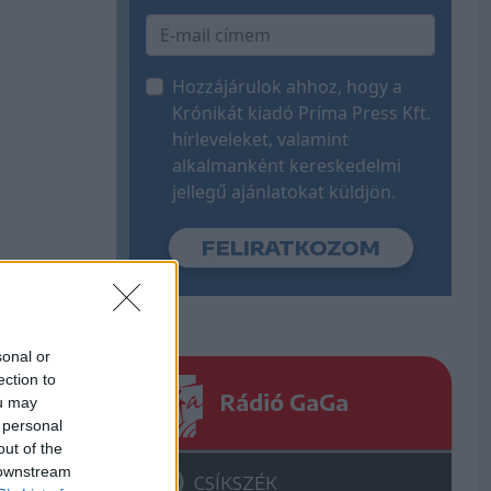
Hozzájárulok ahhoz, hogy a
Krónikát kiadó Príma Press Kft.
hírleveleket, valamint
alkalmanként kereskedelmi
jellegű ajánlatokat küldjön.
sonal or
ection to
Rádió GaGa
ou may
 personal
out of the
 downstream
CSÍKSZÉK