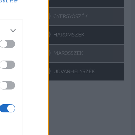
B’s List of
GYERGYÓSZÉK
HÁROMSZÉK
MAROSSZÉK
UDVARHELYSZÉK