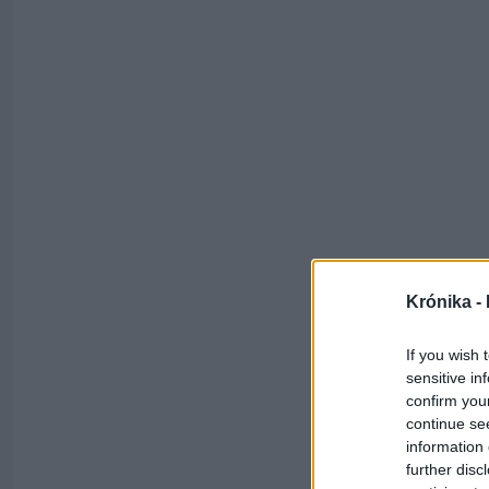
Krónika -
If you wish 
sensitive in
confirm you
continue se
information 
further disc