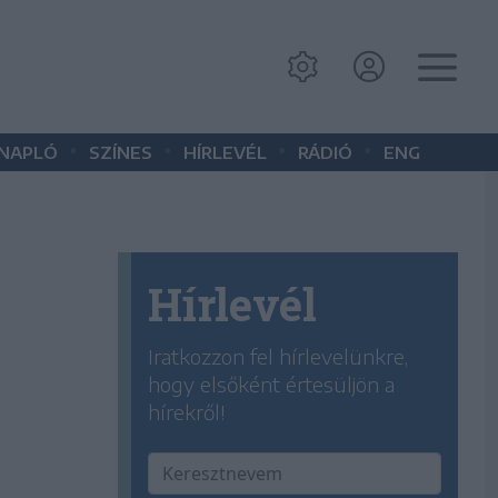
•
•
•
•
 NAPLÓ
SZÍNES
HÍRLEVÉL
RÁDIÓ
ENG
Hírlevél
Iratkozzon fel hírlevelünkre,
hogy elsőként értesüljön a
hírekről!