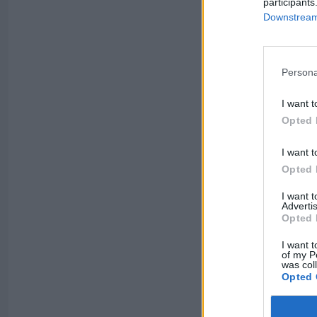
participants
Downstream 
Persona
I want t
Opted 
I want t
Opted 
I want 
Advertis
Opted 
I want t
of my P
was col
Opted 