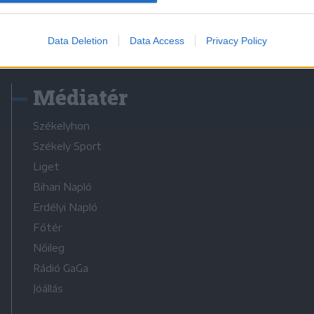
Data Deletion
Data Access
Privacy Policy
Médiatér
Székelyhon
Székely Sport
Liget
Bihari Napló
Erdélyi Napló
Főtér
Nőileg
Rádió GaGa
Jóállás