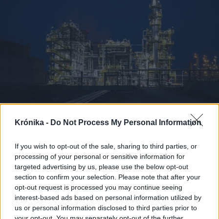
Krónika -
Do Not Process My Personal Information
2025. február 19., szerda
Bioüzemanyag-gyártásban
If you wish to opt-out of the sale, sharing to third parties, or
processing of your personal or sensitive information for
Délkelet-Európa élenjárója leszünk
targeted advertising by us, please use the below opt-out
section to confirm your selection. Please note that after your
opt-out request is processed you may continue seeing
interest-based ads based on personal information utilized by
us or personal information disclosed to third parties prior to
your opt-out. You may separately opt-out of the further