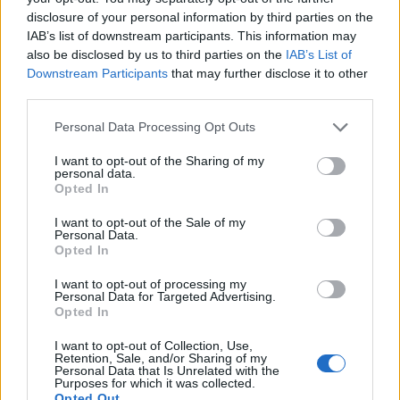
disclosure of your personal information by third parties on the
IAB’s list of downstream participants. This information may
also be disclosed by us to third parties on the
IAB’s List of
Downstream Participants
that may further disclose it to other
third parties.
Personal Data Processing Opt Outs
I want to opt-out of the Sharing of my
personal data.
Opted In
I want to opt-out of the Sale of my
Personal Data.
Opted In
I want to opt-out of processing my
Personal Data for Targeted Advertising.
2023. március 04., szombat
Opted In
Biotermelők konferenciája
I want to opt-out of Collection, Use,
Kolozsváron: nagy kihívást jelent a
Retention, Sale, and/or Sharing of my
Personal Data that Is Unrelated with the
gazdák átállása a környezetkímélő
Purposes for which it was collected.
Opted Out