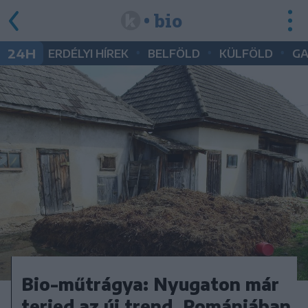
• bio
•
•
•
24H
ERDÉLYI HÍREK
BELFÖLD
KÜLFÖLD
G
Bio-műtrágya: Nyugaton már
terjed az új trend, Romániában