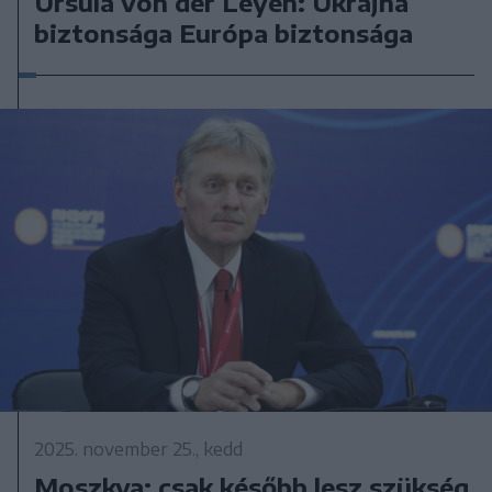
Ursula von der Leyen: Ukrajna
biztonsága Európa biztonsága
2025. november 25., kedd
Moszkva: csak később lesz szükség