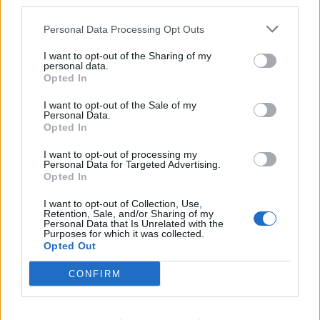
third parties.
Personal Data Processing Opt Outs
I want to opt-out of the Sharing of my
personal data.
Opted In
I want to opt-out of the Sale of my
Personal Data.
2025. december 16., kedd
Opted In
Nicușor Dan pesszimista
I want to opt-out of processing my
Oroszország békekötési
Personal Data for Targeted Advertising.
Opted In
szándékait illetően
I want to opt-out of Collection, Use,
Retention, Sale, and/or Sharing of my
Personal Data that Is Unrelated with the
Purposes for which it was collected.
Opted Out
CONFIRM