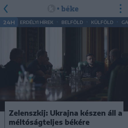
• béke
•
•
•
24H
ERDÉLYI HÍREK
BELFÖLD
KÜLFÖLD
G
Zelenszkij: Ukrajna készen áll a
méltóságteljes békére