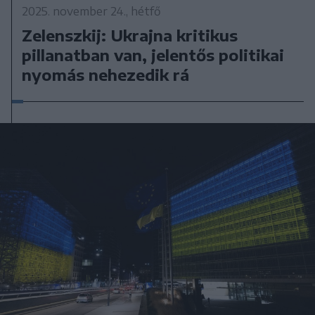
2025. november 24., hétfő
Zelenszkij: Ukrajna kritikus
pillanatban van, jelentős politikai
nyomás nehezedik rá