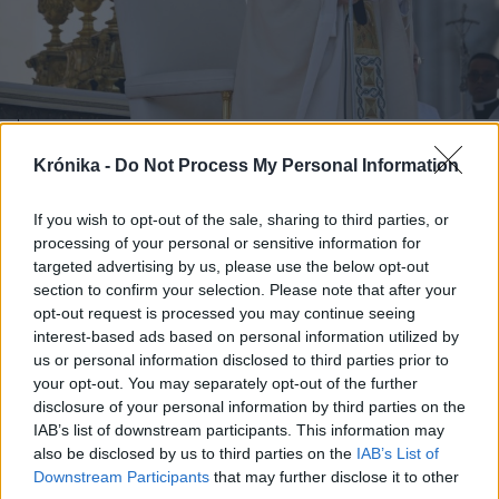
2025. december 24., szerda
Krónika -
Do Not Process My Personal Information
„Legalább a Megváltó születése
If you wish to opt-out of the sale, sharing to third parties, or
napján tartsanak egy nap békét” –
processing of your personal or sensitive information for
Karácsonyi tűzszünetet sürget
targeted advertising by us, please use the below opt-out
XIV. Leó pápa
section to confirm your selection. Please note that after your
opt-out request is processed you may continue seeing
interest-based ads based on personal information utilized by
us or personal information disclosed to third parties prior to
your opt-out. You may separately opt-out of the further
disclosure of your personal information by third parties on the
IAB’s list of downstream participants. This information may
also be disclosed by us to third parties on the
IAB’s List of
Downstream Participants
that may further disclose it to other