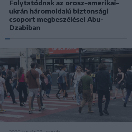
Folytatódnak az orosz–amerikai–
ukrán háromoldalú biztonsági
csoport megbeszélései Abu-
Dzabiban
2026. január 28., szerda