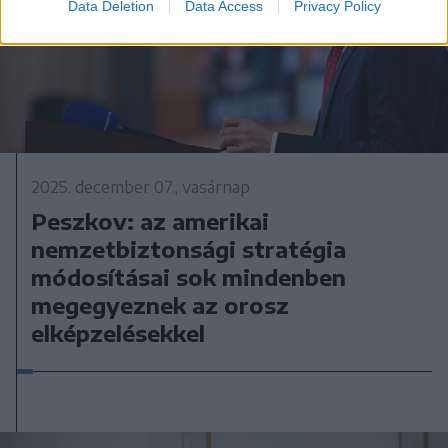
Data Deletion
Data Access
Privacy Policy
2025. december 07., vasárnap
Peszkov: az amerikai
nemzetbiztonsági stratégia
módosításai sok mindenben
megegyeznek az orosz
elképzelésekkel