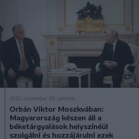
2025. november 28., péntek
Orbán Viktor Moszkvában:
Magyarország készen áll a
béketárgyalások helyszínéül
szolgálni és hozzájárulni ezek