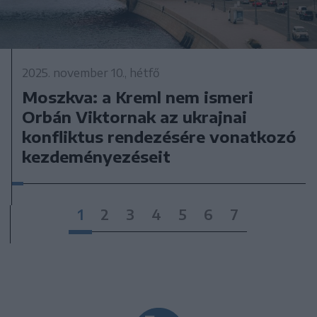
2025. november 10., hétfő
Moszkva: a Kreml nem ismeri
Orbán Viktornak az ukrajnai
konfliktus rendezésére vonatkozó
kezdeményezéseit
1
2
3
4
5
6
7