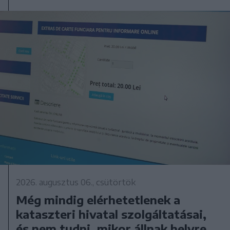
2026. augusztus 06., csütörtök
Még mindig elérhetetlenek a
kataszteri hivatal szolgáltatásai,
és nem tudni, mikor állnak helyre