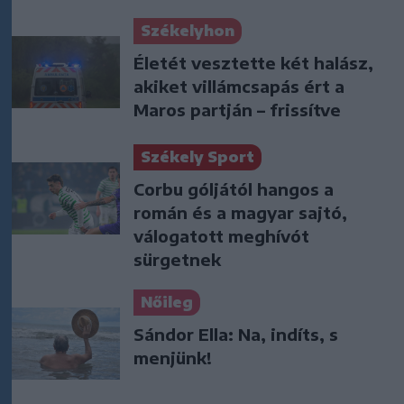
Székelyhon
Életét vesztette két halász,
akiket villámcsapás ért a
Maros partján – frissítve
Székely Sport
Corbu góljától hangos a
román és a magyar sajtó,
válogatott meghívót
sürgetnek
Nőileg
Sándor Ella: Na, indíts, s
menjünk!