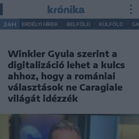
•
•
•
24H
ERDÉLYI HÍREK
BELFÖLD
KÜLFÖLD
G
Winkler Gyula szerint a
digitalizáció lehet a kulcs
ahhoz, hogy a romániai
választások ne Caragiale
világát idézzék