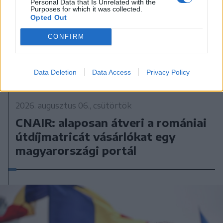
Personal Data that Is Unrelated with the
Purposes for which it was collected.
Opted Out
CONFIRM
Data Deletion
Data Access
Privacy Policy
2026. augusztus 06., csütörtök
CNAIR: alaposan átveri a romániai
útdíjmatricát vásárlókat egy
magyarországi portál