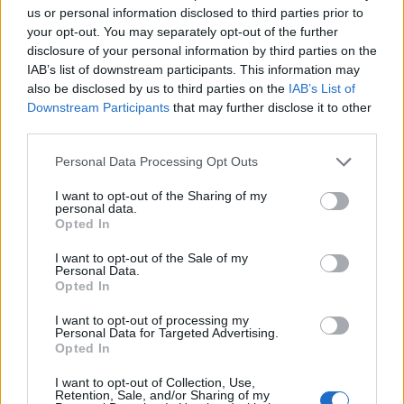
us or personal information disclosed to third parties prior to
your opt-out. You may separately opt-out of the further
disclosure of your personal information by third parties on the
IAB’s list of downstream participants. This information may
also be disclosed by us to third parties on the
IAB’s List of
Downstream Participants
that may further disclose it to other
third parties.
Personal Data Processing Opt Outs
2026. augusztus 06., csütörtök
I want to opt-out of the Sharing of my
Több fiatal áldozatot szednek a
personal data.
Opted In
közutak, mint a drog
I want to opt-out of the Sale of my
Personal Data.
Opted In
I want to opt-out of processing my
Personal Data for Targeted Advertising.
Opted In
I want to opt-out of Collection, Use,
Retention, Sale, and/or Sharing of my