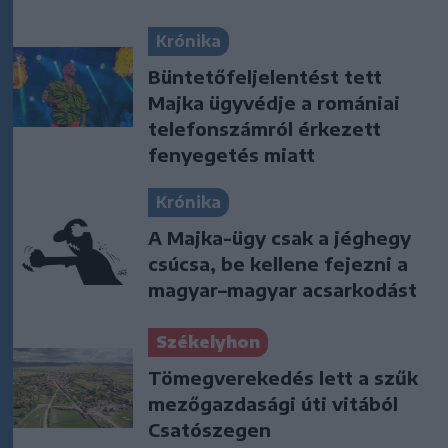
Krónika
Büntetőfeljelentést tett
Majka ügyvédje a romániai
telefonszámról érkezett
fenyegetés miatt
Krónika
A Majka-ügy csak a jéghegy
csúcsa, be kellene fejezni a
magyar–magyar acsarkodást
Székelyhon
Tömegverekedés lett a szűk
mezőgazdasági úti vitából
Csatószegen