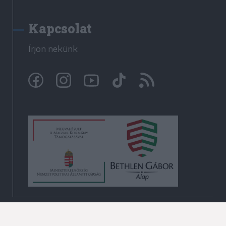
Kapcsolat
Írjon nekünk
© Krónika.ro 2009-2026