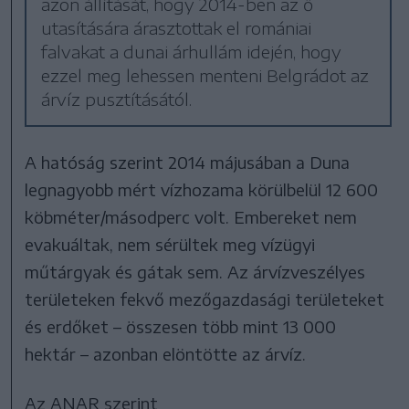
azon állítását, hogy 2014-ben az ő
utasítására árasztottak el romániai
falvakat a dunai árhullám idején, hogy
ezzel meg lehessen menteni Belgrádot az
árvíz pusztításától.
A hatóság szerint 2014 májusában a Duna
legnagyobb mért vízhozama körülbelül 12 600
köbméter/másodperc volt. Embereket nem
evakuáltak, nem sérültek meg vízügyi
műtárgyak és gátak sem. Az árvízveszélyes
területeken fekvő mezőgazdasági területeket
és erdőket – összesen több mint 13 000
hektár – azonban elöntötte az árvíz.
Az ANAR szerint