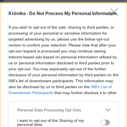
Krónika
Krónika -
Do Not Process My Personal Information
A Majka-ügy csak a jéghegy
csúcsa, be kellene fejezni a
If you wish to opt-out of the sale, sharing to third parties, or
magyar–magyar acsarkodást
processing of your personal or sensitive information for
targeted advertising by us, please use the below opt-out
section to confirm your selection. Please note that after your
Krónika
opt-out request is processed you may continue seeing
CNAIR: alaposan átveri a
interest-based ads based on personal information utilized by
romániai útdíjmatricát
us or personal information disclosed to third parties prior to
your opt-out. You may separately opt-out of the further
vásárlókat egy magyarországi
disclosure of your personal information by third parties on the
portál
IAB’s list of downstream participants. This information may
also be disclosed by us to third parties on the
IAB’s List of
Székelyhon
Downstream Participants
that may further disclose it to other
third parties.
Mentőhelikopterrel vitték
kórházba, miután kiemelték a
Personal Data Processing Opt Outs
Marosból – frissítve
I want to opt-out of the Sharing of my
personal data.