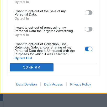
Opted In
Székelyhon
I want to opt-out of the Sale of my
Székelykeresztúri üzleteknél
Personal Data.
és cégeknél razziáztak a
Opted In
hatóságok
I want to opt-out of processing my
Personal Data for Targeted Advertising.
Opted In
Székely Sport
I want to opt-out of Collection, Use,
Nagy pofonba szaladt belé a
Retention, Sale, and/or Sharing of my
Personal Data that Is Unrelated with the
Kolozsvári CFR, kikapott a
Purposes for which it was collected.
Győr és a Loki is
Opted Out
CONFIRM
Nőileg
Sándor Ella: Na, indíts, s
Data Deletion
Data Access
Privacy Policy
menjünk!