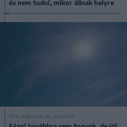
és nem tudni, mikor állnak helyre
2026. augusztus 06., csütörtök
Fázni továbbra sem fogunk, de jól