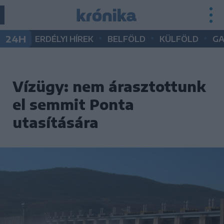
•
•
•
24H
ERDÉLYI HÍREK
BELFÖLD
KÜLFÖLD
G
Vízügy: nem árasztottunk
el semmit Ponta
utasítására