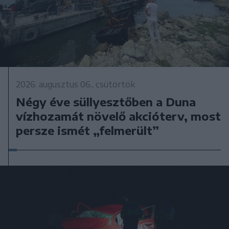
2026. augusztus 06., csütörtök
Négy éve süllyesztőben a Duna
vízhozamát növelő akcióterv, most
persze ismét „felmerült”