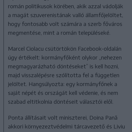
román politikusok körében, akik azzal vádolják
a magát szuverenistának valló államfőjelöltet,
hogy fontosabb volt számára a szerb főváros
megmentése, mint a román településeké.
Marcel Ciolacu csütörtökön Facebook-oldalán
úgy értékelt: kormányfőként olykor „nehezen
megmagyarázható döntéseket” is kell hozni,
majd visszalépésre szólította fel a független
jelöltet. Hangsúlyozta: egy kormányfőnek a
saját népét és országát kell védenie, és nem
szabad eltitkolnia döntéseit választói elől.
Ponta állításait volt miniszterei, Doina Pană
akkori környezeztvédelmi tárcavezető és Liviu