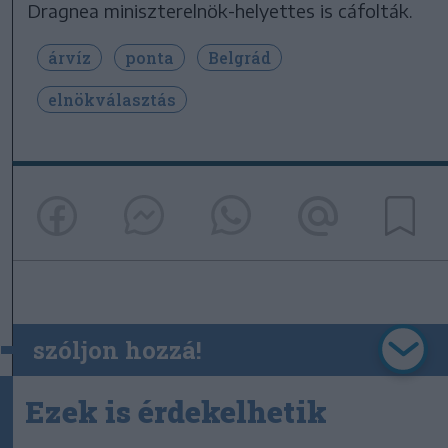
Dragnea miniszterelnök-helyettes is cáfolták.
árvíz
ponta
Belgrád
elnökválasztás
szóljon hozzá!
Ezek is érdekelhetik