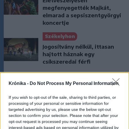
Életveszélyesen
megfenyegették Majkát,
elmarad a sepsiszentgyörgyi
koncertje
Székelyhon
Jogosítvány nélkül, ittasan
hajtott háznak egy
csíkszeredai férfi
Székely Sport
Krónika -
Do Not Process My Personal Information
Szembementek a trenddel: a
Sepsi OSK és az FK
If you wish to opt-out of the sale, sharing to third parties, or
Csíkszereda kilóg a sorból a
processing of your personal or sensitive information for
Szuperligában
targeted advertising by us, please use the below opt-out
section to confirm your selection. Please note that after your
opt-out request is processed you may continue seeing
Nőileg
interest-based ads based on personal information utilized by