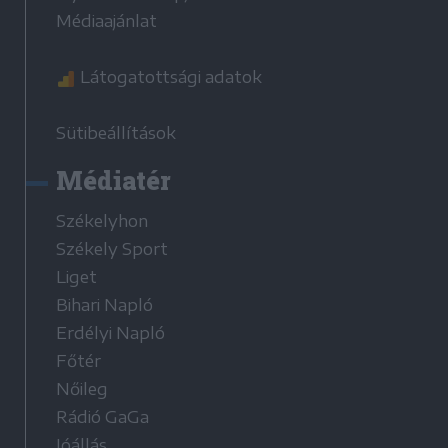
Médiaajánlat
Látogatottsági adatok
Sütibeállítások
Médiatér
Székelyhon
Székely Sport
Liget
Bihari Napló
Erdélyi Napló
Főtér
Nőileg
Rádió GaGa
Jóállás