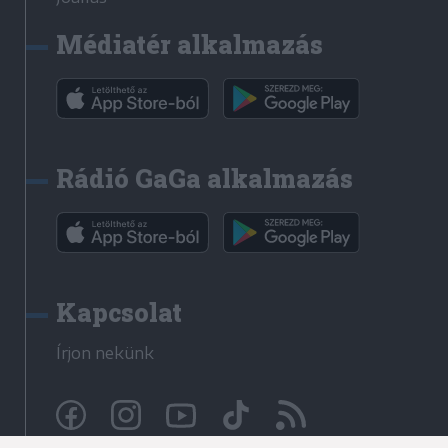
Médiatér alkalmazás
Rádió GaGa alkalmazás
Kapcsolat
Írjon nekünk