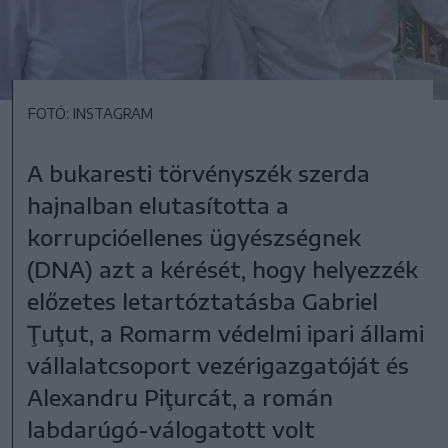
FOTÓ: INSTAGRAM
A bukaresti törvényszék szerda
hajnalban elutasította a
korrupcióellenes ügyészségnek
(DNA) azt a kérését, hogy helyezzék
előzetes letartóztatásba Gabriel
Ţuţut, a Romarm védelmi ipari állami
vállalatcsoport vezérigazgatóját és
Alexandru Piţurcát, a román
labdarúgó-válogatott volt