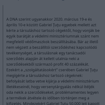
A DNA szerint ugyanakkor 2020. március 19-e és
április 10-e között Gabriel Ţuţu egyebek mellett azt
kérte a társuláshoz tartozó cégektől, hogy vonják be
egyik barátját a védelmi minisztériumnak szánt nem
megfelelő védőmaszkok beszállításába. Bár az illető
nem végzett a beszállítói szerződéshez kapcsolódó
tevékenységet, a társulásnak egy tanácsadói
szerződés alapján át kellett utalnia neki a
szerződésekből származó profit 40 százalékát.
Ezekért a „szolgáltatásokért” cserében Gabriel Ţuţu
megígérte a társuláshoz tartozó cégeknek:
befolyását latba vetve kijárja a védelmi minisztérium
illetékeseinél, hogy versenytárgyalás nélkül ítéljék
oda nekik a szerződéseket, problémamentes legyen
a termékek átvétele és időben történjen meg a
kifizetés. Mindezekért Gabriel Ţuţu 50.000 lejt kapott