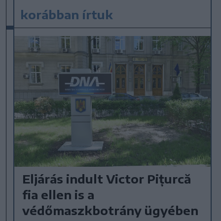
korábban írtuk
Eljárás indult Victor Pițurcă
fia ellen is a
védőmaszkbotrány ügyében