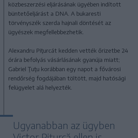
közbeszerzési eljárásának ügyében indított
büntetőeljárást a DNA. A bukaresti
törvényszék szerda hajnali döntését az
ügyészek megfellebbezhetik.
Alexandru Piţurcát kedden vették őrizetbe 24
órára befolyás vásárlásának gyanúja miatt;
Gabriel Ţuţu korábban egy napot a fővárosi
rendőrség fogdájában töltött, majd hatósági
felügyelet alá helyezték.
Ugyanabban az ügyben
Victor Piţurcă ellen is