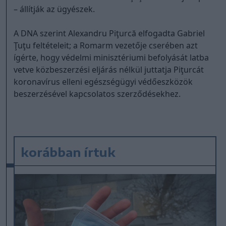
– állítják az ügyészek.
A DNA szerint Alexandru Piţurcă elfogadta Gabriel
Ţuţu feltételeit; a Romarm vezetője cserében azt
ígérte, hogy védelmi minisztériumi befolyását latba
vetve közbeszerzési eljárás nélkül juttatja Piţurcát
koronavírus elleni egészségügyi védőeszközök
beszerzésével kapcsolatos szerződésekhez.
korábban írtuk