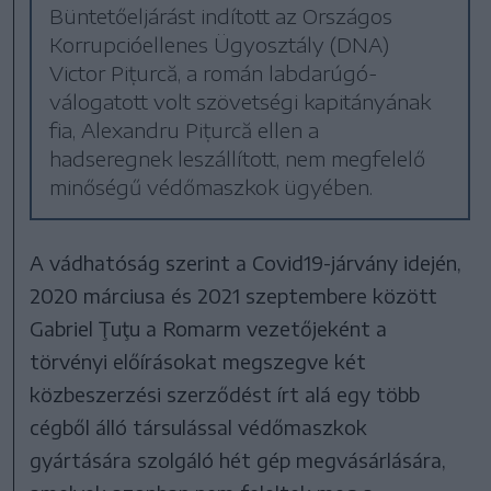
Büntetőeljárást indított az Országos
Korrupcióellenes Ügyosztály (DNA)
Victor Pițurcă, a román labdarúgó-
válogatott volt szövetségi kapitányának
fia, Alexandru Pițurcă ellen a
hadseregnek leszállított, nem megfelelő
minőségű védőmaszkok ügyében.
A vádhatóság szerint a Covid19-járvány idején,
2020 márciusa és 2021 szeptembere között
Gabriel Ţuţu a Romarm vezetőjeként a
törvényi előírásokat megszegve két
közbeszerzési szerződést írt alá egy több
cégből álló társulással védőmaszkok
gyártására szolgáló hét gép megvásárlására,