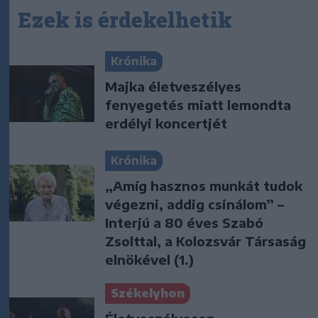
Ezek is érdekelhetik
Krónika
Majka életveszélyes
fenyegetés miatt lemondta
erdélyi koncertjét
Krónika
„Amíg hasznos munkát tudok
végezni, addig csinálom” –
Interjú a 80 éves Szabó
Zsolttal, a Kolozsvár Társaság
elnökével (1.)
Székelyhon