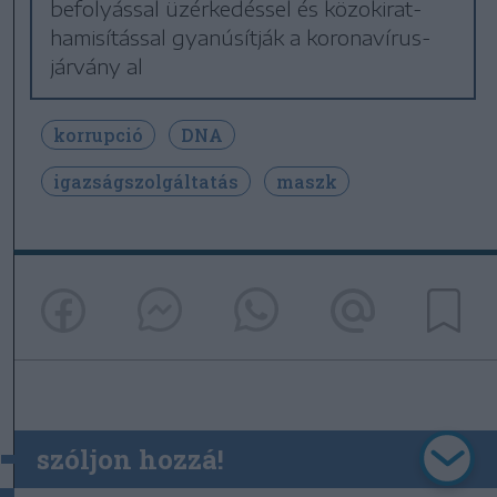
befolyással üzérkedéssel és közokirat-
hamisítással gyanúsítják a koronavírus-
járvány al
korrupció
DNA
igazságszolgáltatás
maszk
szóljon hozzá!