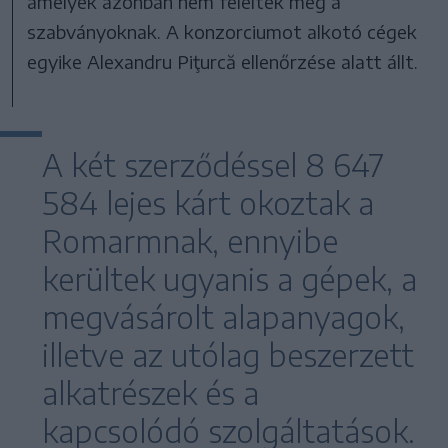
amelyek azonban nem feleltek meg a
szabványoknak. A konzorciumot alkotó cégek
egyike Alexandru Piţurcă ellenőrzése alatt állt.
A két szerződéssel 8 647
584 lejes kárt okoztak a
Romarmnak, ennyibe
kerültek ugyanis a gépek, a
megvásárolt alapanyagok,
illetve az utólag beszerzett
alkatrészek és a
kapcsolódó szolgáltatások.