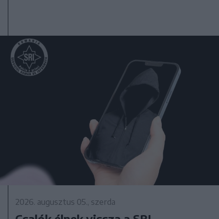
2026. augusztus 05., szerda
Csalók élnek vissza a SRI