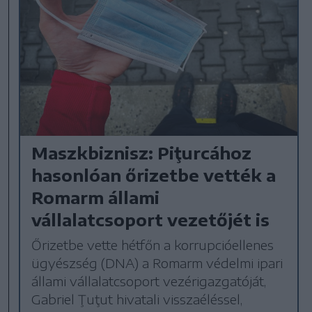
Maszkbiznisz: Piţurcához
hasonlóan őrizetbe vették a
Romarm állami
vállalatcsoport vezetőjét is
Őrizetbe vette hétfőn a korrupcióellenes
ügyészség (DNA) a Romarm védelmi ipari
állami vállalatcsoport vezérigazgatóját,
Gabriel Ţuţut hivatali visszaéléssel,