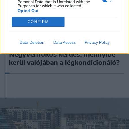
Personal Data that Is Unrelated with the
Purposes for which it was collected.
Opted Out
CONFIRM
Data Deletion
Data Access
Privacy Policy
2026. augusztus 05., szerda
Negyvenfokos kérdés: mennyibe
kerül valójában a légkondicionáló?