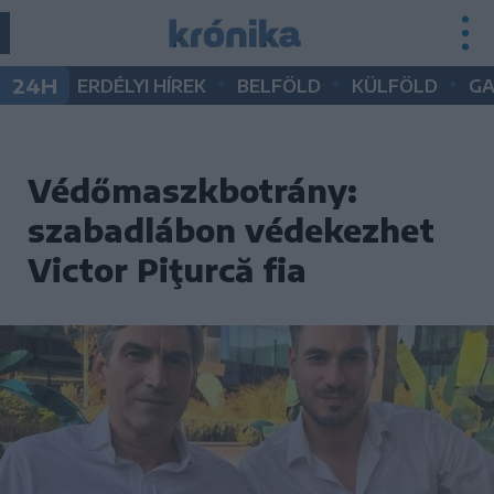
•
•
•
24H
ERDÉLYI HÍREK
BELFÖLD
KÜLFÖLD
G
Védőmaszkbotrány:
szabadlábon védekezhet
Victor Piţurcă fia