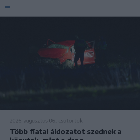
2026. augusztus 06., csütörtök
Több fiatal áldozatot szednek a
közutak, mint a drog