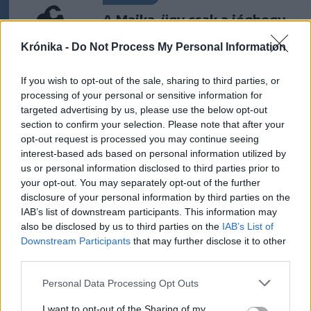
A Majka-ügy csak a jéghegy
csúcsa, be kellene fejezni a
Krónika -
Do Not Process My Personal Information
magyar–magyar acsarkodást
If you wish to opt-out of the sale, sharing to third parties, or
Krónika
processing of your personal or sensitive information for
targeted advertising by us, please use the below opt-out
Kelta harcos sírjára, hatezer
section to confirm your selection. Please note that after your
éves település nyomaira
opt-out request is processed you may continue seeing
bukkantak Nagyiklódon
interest-based ads based on personal information utilized by
us or personal information disclosed to third parties prior to
your opt-out. You may separately opt-out of the further
Székelyhon
disclosure of your personal information by third parties on the
Hetek óta először csökkent
IAB’s list of downstream participants. This information may
also be disclosed by us to third parties on the
IAB’s List of
az üzemanyagok ára
Downstream Participants
that may further disclose it to other
third parties.
Personal Data Processing Opt Outs
Székelyhon
Továbbra sem tudni
I want to opt-out of the Sharing of my