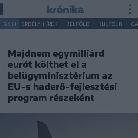
•
•
•
24H
ERDÉLYI HÍREK
BELFÖLD
KÜLFÖLD
G
Majdnem egymilliárd
eurót költhet el a
belügyminisztérium az
EU-s haderő-fejlesztési
program részeként