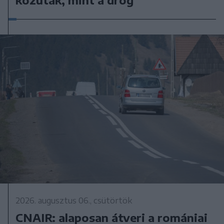
2026. augusztus 06., csütörtök
CNAIR: alaposan átveri a romániai