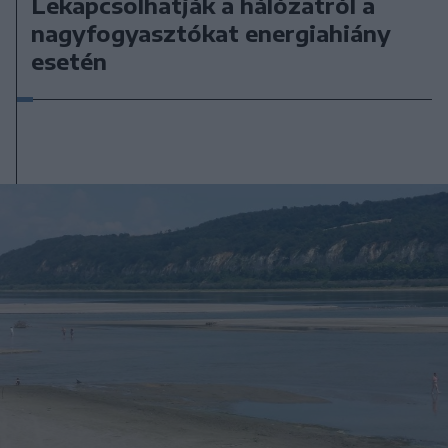
Lekapcsolhatják a hálózatról a
nagyfogyasztókat energiahiány
esetén