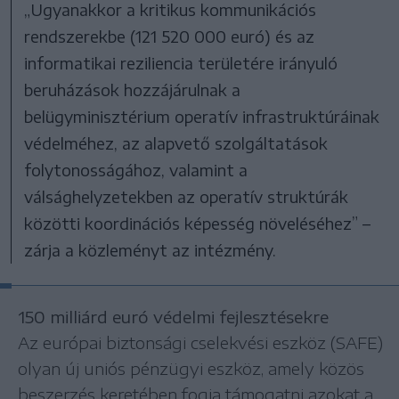
„Ugyanakkor a kritikus kommunikációs
rendszerekbe (121 520 000 euró) és az
informatikai reziliencia területére irányuló
beruházások hozzájárulnak a
belügyminisztérium operatív infrastruktúráinak
védelméhez, az alapvető szolgáltatások
folytonosságához, valamint a
válsághelyzetekben az operatív struktúrák
közötti koordinációs képesség növeléséhez” –
zárja a közleményt az intézmény.
150 milliárd euró védelmi fejlesztésekre
Az európai biztonsági cselekvési eszköz (SAFE)
olyan új uniós pénzügyi eszköz, amely közös
beszerzés keretében fogja támogatni azokat a