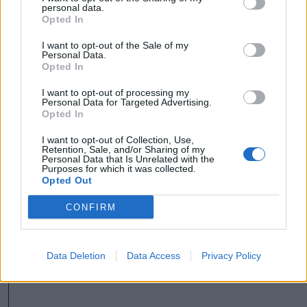
personal data.
pontosan, honnan tör fel a
Opted In
mofettagáz Szejkefürdőn
I want to opt-out of the Sale of my
Personal Data.
Opted In
Székely Sport
I want to opt-out of processing my
Nagy pofonba szaladt belé a
Personal Data for Targeted Advertising.
Kolozsvári CFR, kikapott a
Opted In
Győr és a Loki is
I want to opt-out of Collection, Use,
Retention, Sale, and/or Sharing of my
Personal Data that Is Unrelated with the
Nőileg
Purposes for which it was collected.
Opted Out
Sándor Ella: Na, indíts, s
menjünk!
CONFIRM
Data Deletion
Data Access
Privacy Policy