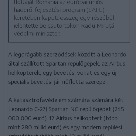
flottáját Románia az európai uniós
haderő-fejlesztési program (SAFE)
keretében kapott összeg egy részéből –
jelentette be csütörtökön Radu Miruţă
védelmi miniszter.
A legdrágább szerződések között a Leonardo
által szállított Spartan repülőgépek, az Airbus
helikopterek, egy bevetési vonat és egy új
speciális bevetési járműflotta szerepel.
A katasztrófavédelem számára számára két
Leonardo C-27J Spartan NG repülőgépet (245
000 000 euró), 12 Airbus helikoptert (több
mint 280 millió euró) és egy modern repülési