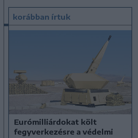
korábban írtuk
Eurómilliárdokat költ
fegyverkezésre a védelmi