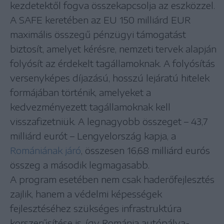
kezdetektől fogva összekapcsolja az eszközzel.
A SAFE keretében az EU 150 milliárd EUR
maximális összegű pénzügyi támogatást
biztosít, amelyet kérésre, nemzeti tervek alapján
folyósít az érdekelt tagállamoknak. A folyósítás
versenyképes díjazású, hosszú lejáratú hitelek
formájában történik, amelyeket a
kedvezményezett tagállamoknak kell
visszafizetniük. A legnagyobb összeget – 43,7
milliárd eurót – Lengyelország kapja, a
Romániának járó
, összesen 16,68 milliárd eurós
összeg a második legmagasabb.
A program esetében nem csak haderőfejlesztés
zajlik, hanem a védelmi képességek
fejlesztéséhez szükséges infrastruktúra
korszerűsítése is, így Románia autópálya-