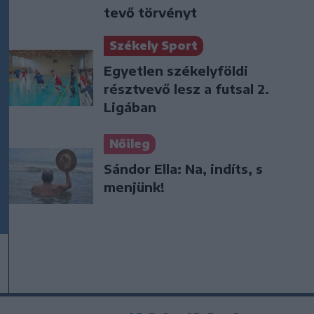
tevő törvényt
Székely Sport
Egyetlen székelyföldi
résztvevő lesz a futsal 2.
Ligában
Nőileg
Sándor Ella: Na, indíts, s
menjünk!