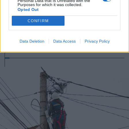
Personal Data that Is Unrelated with the
Purposes for which it was collected.
Opted Out
CONFIRM
2026. augusztus 07., péntek
Meddig használható még a régi
Data Deletion
Data Access
Privacy Policy
személyi?