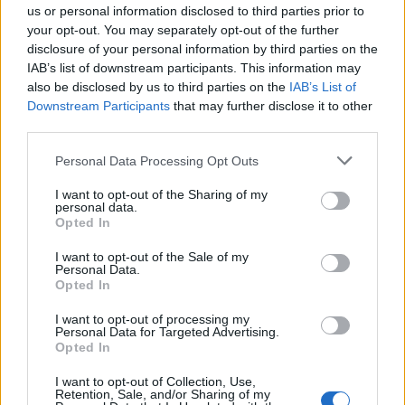
us or personal information disclosed to third parties prior to
your opt-out. You may separately opt-out of the further
disclosure of your personal information by third parties on the
2026. augusztus 08., szombat
IAB’s list of downstream participants. This information may
Nicușor Dan visszaszólt az euró
also be disclosed by us to third parties on the
IAB’s List of
Downstream Participants
that may further disclose it to other
bevezetése ellen ágáló, de a
third parties.
számláin több százezer eurót tartó
Personal Data Processing Opt Outs
Georgescunak
I want to opt-out of the Sharing of my
personal data.
Opted In
I want to opt-out of the Sale of my
Personal Data.
Opted In
I want to opt-out of processing my
Personal Data for Targeted Advertising.
Opted In
I want to opt-out of Collection, Use,
Retention, Sale, and/or Sharing of my