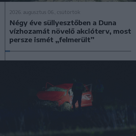
2026. augusztus 06., csütörtök
Négy éve süllyesztőben a Duna
vízhozamát növelő akcióterv, most
persze ismét „felmerült”