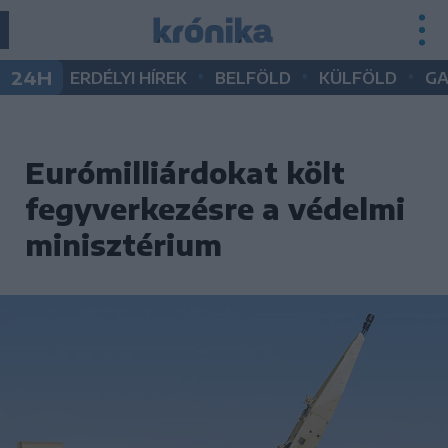
•
•
•
24H
ERDÉLYI HÍREK
BELFÖLD
KÜLFÖLD
G
Eurómilliárdokat költ
fegyverkezésre a védelmi
minisztérium