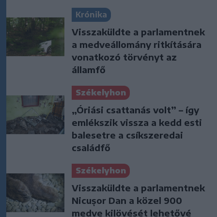
Krónika
Visszaküldte a parlamentnek
a medveállomány ritkítására
vonatkozó törvényt az
államfő
Székelyhon
„Óriási csattanás volt” – így
emlékszik vissza a kedd esti
balesetre a csíkszeredai
családfő
Székelyhon
Visszaküldte a parlamentnek
Nicușor Dan a közel 900
medve kilövését lehetővé