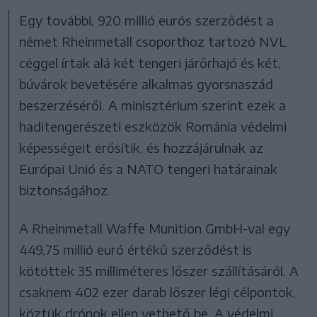
Egy további, 920 millió eurós szerződést a
német Rheinmetall csoporthoz tartozó NVL
céggel írtak alá két tengeri járőrhajó és két,
búvárok bevetésére alkalmas gyorsnaszád
beszerzéséről. A minisztérium szerint ezek a
haditengerészeti eszközök Románia védelmi
képességeit erősítik, és hozzájárulnak az
Európai Unió és a NATO tengeri határainak
biztonságához.
A Rheinmetall Waffe Munition GmbH-val egy
449,75 millió euró értékű szerződést is
kötöttek 35 milliméteres lőszer szállításáról. A
csaknem 402 ezer darab lőszer légi célpontok,
köztük drónok ellen vethető be. A védelmi