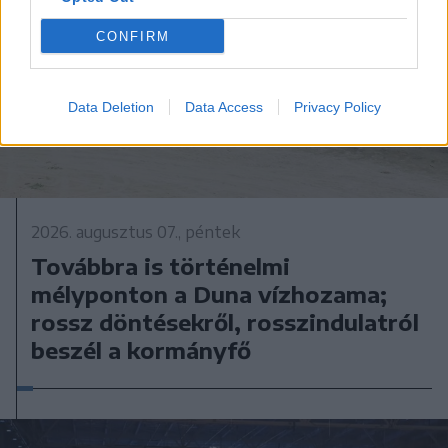
CONFIRM
Data Deletion
Data Access
Privacy Policy
2026. augusztus 07., péntek
Továbbra is történelmi
mélyponton a Duna vízhozama;
rossz döntésekről, rosszindulatról
beszél a kormányfő