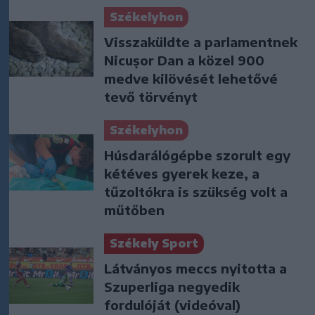
Székelyhon
Visszaküldte a parlamentnek
Nicușor Dan a közel 900
medve kilövését lehetővé
tevő törvényt
Székelyhon
Húsdarálógépbe szorult egy
kétéves gyerek keze, a
tűzoltókra is szükség volt a
műtőben
Székely Sport
Látványos meccs nyitotta a
Szuperliga negyedik
fordulóját (videóval)