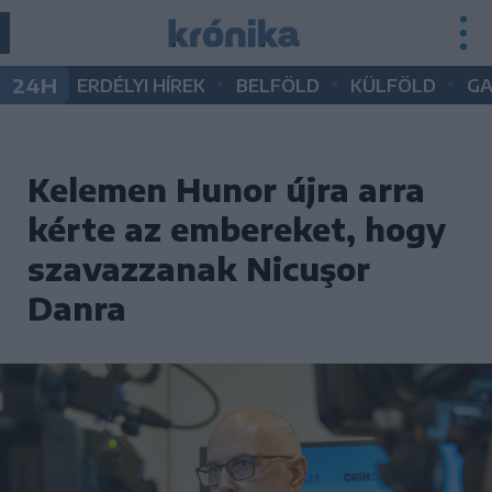
•
•
•
24H
ERDÉLYI HÍREK
BELFÖLD
KÜLFÖLD
G
Kelemen Hunor újra arra
kérte az embereket, hogy
szavazzanak Nicuşor
Danra