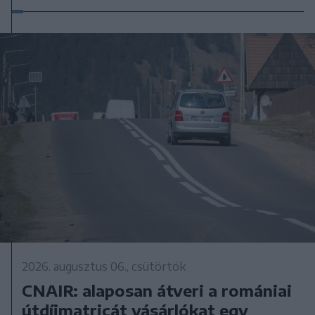
2026. augusztus 06., csütörtök
CNAIR: alaposan átveri a romániai
útdíjmatricát vásárlókat egy