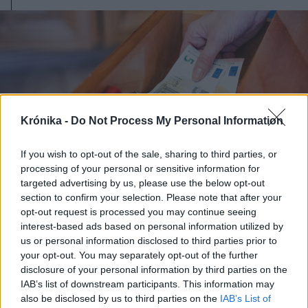
Krónika -
Do Not Process My Personal Information
If you wish to opt-out of the sale, sharing to third parties, or
processing of your personal or sensitive information for
targeted advertising by us, please use the below opt-out
section to confirm your selection. Please note that after your
opt-out request is processed you may continue seeing
interest-based ads based on personal information utilized by
2026. augusztus 08., szombat
us or personal information disclosed to third parties prior to
your opt-out. You may separately opt-out of the further
Nicușor Dan visszaszólt az euró
disclosure of your personal information by third parties on the
bevezetése ellen ágáló, de a
IAB’s list of downstream participants. This information may
számláin több százezer eurót tartó
also be disclosed by us to third parties on the
IAB’s List of