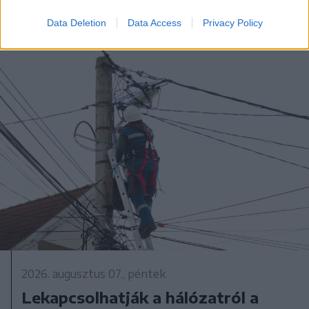
Data Deletion
Data Access
Privacy Policy
2026. augusztus 07., péntek
Lekapcsolhatják a hálózatról a