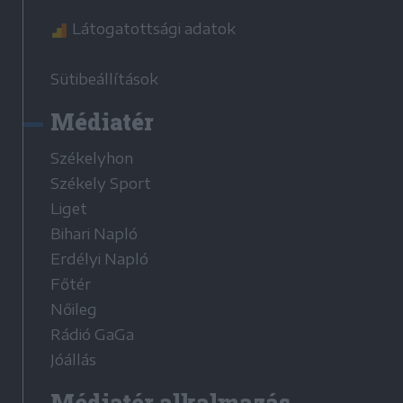
Látogatottsági adatok
Sütibeállítások
Médiatér
Székelyhon
Székely Sport
Liget
Bihari Napló
Erdélyi Napló
Főtér
Nőileg
Rádió GaGa
Jóállás
Médiatér alkalmazás