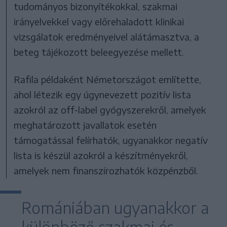
tudományos bizonyítékokkal, szakmai
irányelvekkel vagy előrehaladott klinikai
vizsgálatok eredményeivel alátámasztva, a
beteg tájékozott beleegyezése mellett.
Rafila példaként Németországot említette,
ahol létezik egy úgynevezett pozitív lista
azokról az off-label gyógyszerekről, amelyek
meghatározott javallatok esetén
támogatással felírhatók, ugyanakkor negatív
lista is készül azokról a készítményekről,
amelyek nem finanszírozhatók közpénzből.
Romániában ugyanakkor a
különböző szakmai és