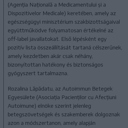
(Agenția Națională a Medicamentului și a
Dispozitivelor Medicale) keretében, amely az
egészségügyi minisztérium szakbizottságaival
együttműködve folyamatosan értékelné az
off-label javallatokat. Első lépésként egy
pozitív lista összeállítását tartaná célszerűnek,
amely kezdetben akár csak néhány,
bizonyítottan hatékony és biztonságos
gyógyszert tartalmazna.
Rozalina Lăpădatu, az Autoimmun Betegek
Egyesülete (Asociația Pacienților cu Afecțiuni
Autoimune) elnöke szerint jelenleg
betegszövetségek és szakemberek dolgoznak
azon a módszertanon, amely alapján