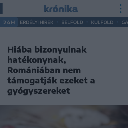
•
•
•
24H
ERDÉLYI HÍREK
BELFÖLD
KÜLFÖLD
G
Hiába bizonyulnak
hatékonynak,
Romániában nem
támogatják ezeket a
gyógyszereket