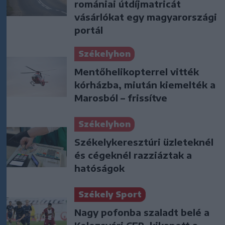
romániai útdíjmatricát
vásárlókat egy magyarországi
portál
Székelyhon
Mentőhelikopterrel vitték
kórházba, miután kiemelték a
Marosból – frissítve
Székelyhon
Székelykeresztúri üzleteknél
és cégeknél razziáztak a
hatóságok
Székely Sport
Nagy pofonba szaladt belé a