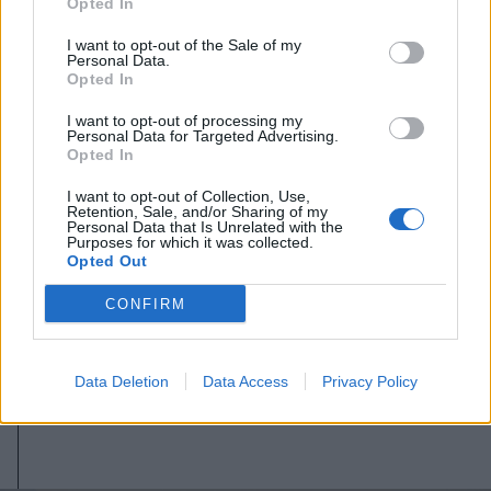
Opted In
I want to opt-out of the Sale of my
Personal Data.
Opted In
I want to opt-out of processing my
Personal Data for Targeted Advertising.
Opted In
I want to opt-out of Collection, Use,
Retention, Sale, and/or Sharing of my
2026. augusztus 07., péntek
Personal Data that Is Unrelated with the
Purposes for which it was collected.
A PNL nem támogatna feltételek
Opted Out
nélkül egy szakértői kormányt –
CONFIRM
figyelmeztetett az ügyvivő
miniszterelnök
Data Deletion
Data Access
Privacy Policy