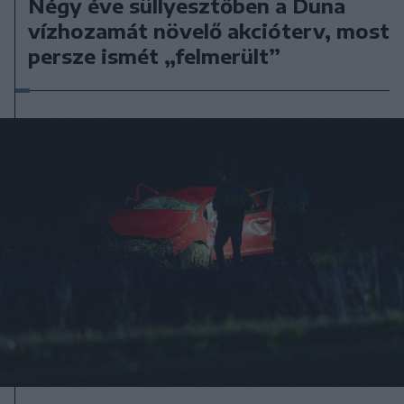
Négy éve süllyesztőben a Duna
vízhozamát növelő akcióterv, most
persze ismét „felmerült”