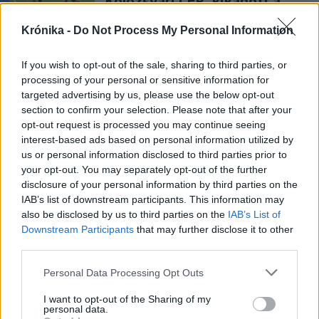
Kolozsvári CFR, kikapott a
Győr és a Loki is
Krónika -
Do Not Process My Personal Information
Nőileg
If you wish to opt-out of the sale, sharing to third parties, or
Sándor Ella: Na, indíts, s
processing of your personal or sensitive information for
targeted advertising by us, please use the below opt-out
menjünk!
section to confirm your selection. Please note that after your
opt-out request is processed you may continue seeing
interest-based ads based on personal information utilized by
us or personal information disclosed to third parties prior to
your opt-out. You may separately opt-out of the further
disclosure of your personal information by third parties on the
IAB’s list of downstream participants. This information may
also be disclosed by us to third parties on the
IAB’s List of
A rovat további cikkei
Downstream Participants
that may further disclose it to other
third parties.
Personal Data Processing Opt Outs
I want to opt-out of the Sharing of my
personal data.