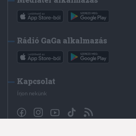
Rádió GaGa alkalmazás
Kapcsolat
Írjon nekünk