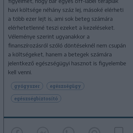
figyelmet, hogy bár egyes off-label terápiák
havi költsége néhány száz lej, másoké elérheti
a több ezer lejt is, ami sok beteg számára
elérhetetlenné teszi ezeket a kezeléseket.
Véleménye szerint ugyanakkor a
finanszírozásról szóló döntéseknél nem csupán
a költségeket, hanem a betegek számára
jelentkező egészségügyi hasznot is figyelembe
kell venni.
gyógyszer
egészségügy
egészségbiztosító