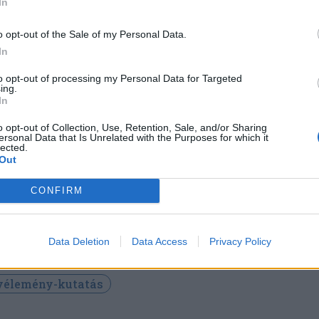
In
o opt-out of the Sale of my Personal Data.
és: a többség szeretné, hogy a
In
 PNL és az RMDSZ a kormány tagja
to opt-out of processing my Personal Data for Targeted
 az USR kapcsán megoszlanak a
ing.
In
ények
o opt-out of Collection, Use, Retention, Sale, and/or Sharing
ersonal Data that Is Unrelated with the Purposes for which it
demokrata Pártot (PSD), a Nemzeti Liberális
lected.
NL) és az RMDSZ-t is szívesen a leendő
Out
an látná a romániai polgárok többsége, míg a
CONFIRM
Egyesüléséért Szövetség (USR) kapcsán
atározott az álláspont.
Data Deletion
Data Access
Privacy Policy
vélemény-kutatás