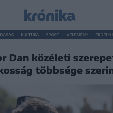
•
•
•
•
DASÁG
KULTÚRA
SPORT
VÉLEMÉNY
ERDÉLYI
r Dan közéleti szerepet
akosság többsége szeri