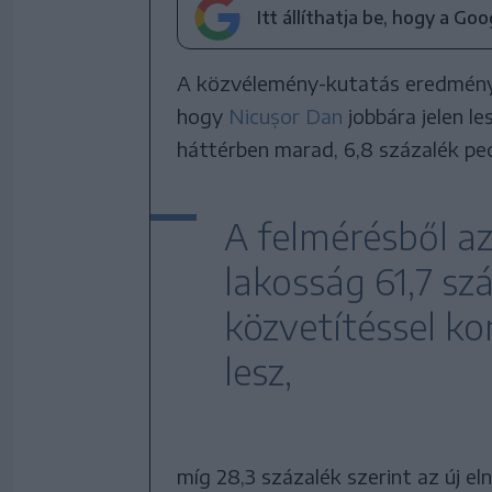
Itt állíthatja be, hogy a Go
A közvélemény-kutatás eredménye 
hogy
Nicușor Dan
jobbára jelen le
háttérben marad, 6,8 százalék ped
A felmérésből az
lakosság 61,7 sz
közvetítéssel k
lesz,
míg 28,3 százalék szerint az új el