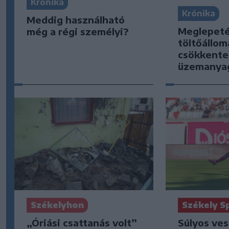
Krónika
Krónika
Meddig használható
Meglepeté
még a régi személyi?
töltőállo
csökkente
üzemanya
Székelyhon
Székely S
„Óriási csattanás volt”
Súlyos ve