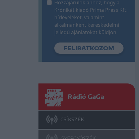
Hozzájárulok ahhoz, hogy a
Krónikát kiadó Príma Press Kft.
hírleveleket, valamint
alkalmanként kereskedelmi
jellegű ajánlatokat küldjön.
Rádió GaGa
CSÍKSZÉK
GYERGYÓSZÉK