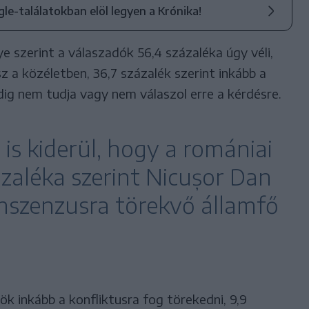
ogle-találatokban elöl legyen a Krónika!
szerint a válaszadók 56,4 százaléka úgy véli,
sz a közéletben, 36,7 százalék szerint inkább a
ig nem tudja vagy nem válaszol erre a kérdésre.
 is kiderül, hogy a romániai
ázaléka szerint Nicușor Dan
onszenzusra törekvő államfő
nök inkább a konfliktusra fog törekedni, 9,9