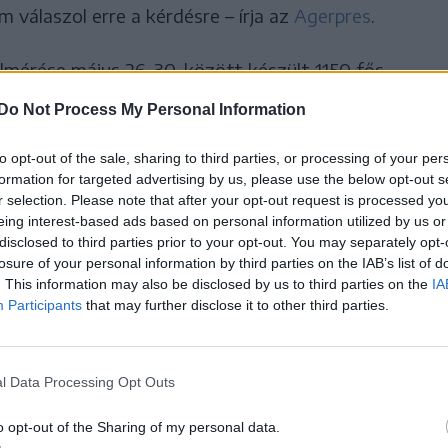
 válaszol erre a kérdésre – írja az
Agerpres
.
mérése május 26–30. között készült 1150 fős
Do Not Process My Personal Information
to opt-out of the sale, sharing to third parties, or processing of your per
formation for targeted advertising by us, please use the below opt-out s
r selection. Please note that after your opt-out request is processed y
és: a romániai polgárok az ország
eing interest-based ads based on personal information utilized by us or
disclosed to third parties prior to your opt-out. You may separately opt-
ba sodródásától tartanak a
losure of your personal information by third parties on the IAB’s list of
kább
. This information may also be disclosed by us to third parties on the
IA
Participants
that may further disclose it to other third parties.
ai polgárok az ország háborúba sodródásától
a leginkább – derül ki egy friss közvélemény-
l.
l Data Processing Opt Outs
o opt-out of the Sharing of my personal data.