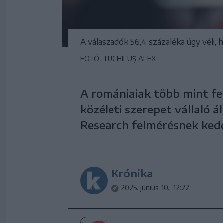
A válaszadók 56,4 százaléka úgy véli, 
FOTÓ: TUCHILUȘ ALEX
A romániaiak több mint fe
közéleti szerepet vállaló á
Research felmérésnek kedd
Krónika
2025. június 10., 12:22