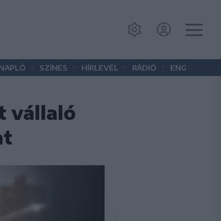
•
•
•
•
 NAPLÓ
SZÍNES
HÍRLEVÉL
RÁDIÓ
ENG
 vállaló
nt