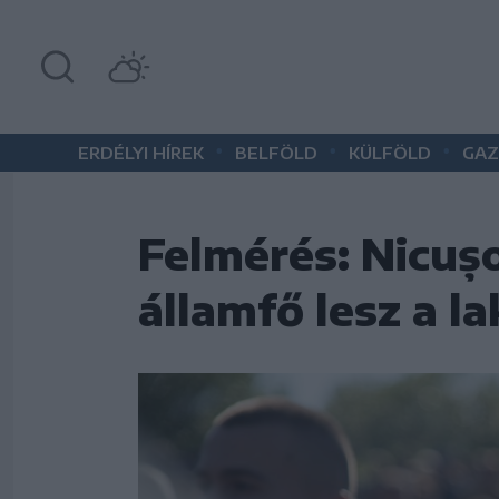
•
•
•
ERDÉLYI HÍREK
BELFÖLD
KÜLFÖLD
GAZ
Felmérés: Nicușo
államfő lesz a l