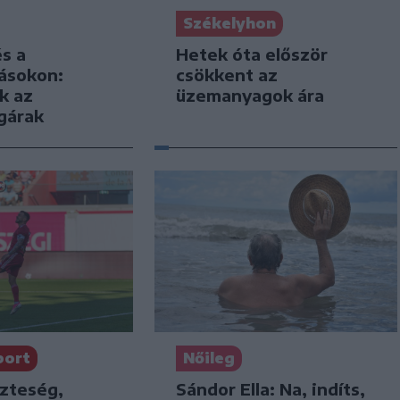
Székelyhon
s a
Hetek óta először
másokon:
csökkent az
k az
üzemanyagok ára
gárak
port
Nőileg
szteség,
Sándor Ella: Na, indíts,