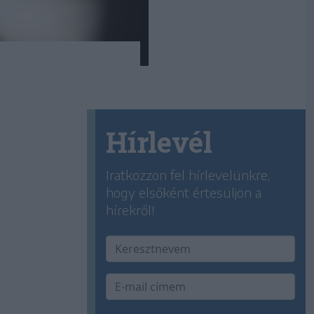
Hírlevél
Iratkozzon fel hírlevelünkre,
hogy elsőként értesüljön a
hírekről!