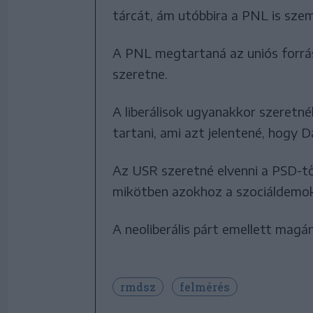
tárcát, ám utóbbira a PNL is sze
A PNL megtartaná az uniós forrás
szeretne.
A liberálisok ugyanakkor szeretné
tartani, ami azt jelentené, hogy D
Az USR szeretné elvenni a PSD-től
mikötben azokhoz a szociáldemok
A neoliberális párt emellett magán
rmdsz
felmérés