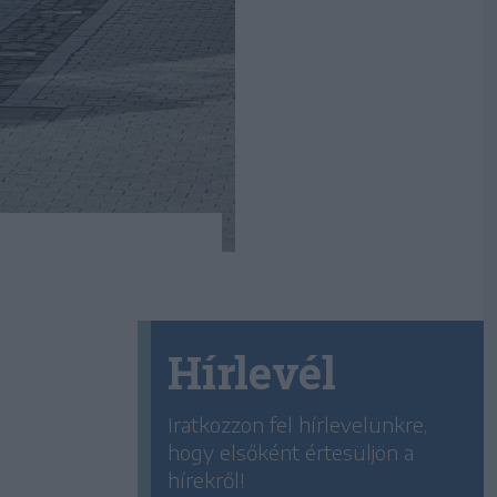
Hírlevél
Iratkozzon fel hírlevelünkre,
hogy elsőként értesüljön a
hírekről!