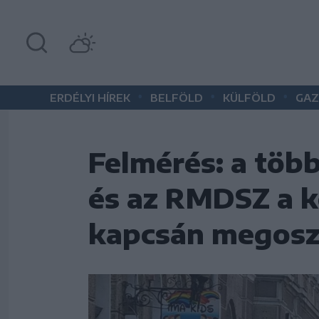
•
•
•
ERDÉLYI HÍREK
BELFÖLD
KÜLFÖLD
GAZ
Felmérés: a töb
és az RMDSZ a k
kapcsán megosz