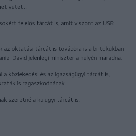
met vetett.
okért felelős tárcát is, amit viszont az USR
k az oktatási tárcát is továbbra is a birtokukban
aniel David jelenlegi miniszter a helyén maradna.
 a közlekedési és az igazságügyi tárcát is,
raták is ragaszkodnának.
ak szeretné a külügyi tárcát is.