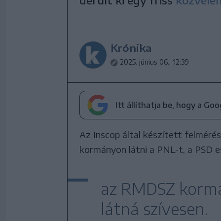
derült ki egy friss
közvéle
Krónika
2025. június 06., 12:39
Itt állíthatja be, hogy a Go
Az Inscop által készített felméré
kormányon látni a PNL-t, a PSD e
az RMDSZ kormá
látná szívesen.