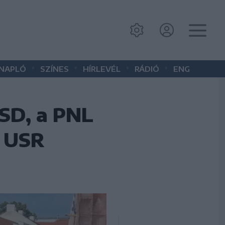
•
•
•
•
 NAPLÓ
SZÍNES
HÍRLEVÉL
RÁDIÓ
ENG
PSD, a PNL
z USR