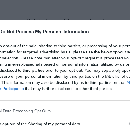
egkérdezettek 49,5 százaléka mondta azt, hogy
 százalék ellenzi ezt.
Do Not Process My Personal Information
éget (AUR) 48,9, a Fiatal Emberek Pártját
to opt-out of the sale, sharing to third parties, or processing of your per
formation for targeted advertising by us, please use the below opt-out s
g 31,4 százalék szeretné kormányon látni.
r selection. Please note that after your opt-out request is processed y
eing interest-based ads based on personal information utilized by us or
t készült 1150 fős mintán, a hibahatár 2,9
disclosed to third parties prior to your opt-out. You may separately opt-
losure of your personal information by third parties on the IAB’s list of
. This information may also be disclosed by us to third parties on the
IA
Participants
that may further disclose it to other third parties.
 államfő által kormányalakítási tárgyalások
a-barát” párt közös munkacsoportja a
 célzó megszorító intézkedéseken dolgozik, a
l Data Processing Opt Outs
s zajlanak.
o opt-out of the Sharing of my personal data.