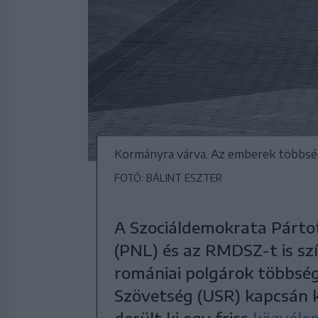
Kormányra várva. Az emberek többsé
FOTÓ: BÁLINT ESZTER
A Szociáldemokrata Pártot
(PNL) és az RMDSZ-t is sz
romániai polgárok többsé
Szövetség (USR) kapcsán k