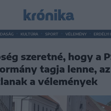
•
•
•
•
DASÁG
KULTÚRA
SPORT
VÉLEMÉNY
ERDÉLYI
bség szeretné, hogy a 
ormány tagja lenne, a
lanak a vélemények