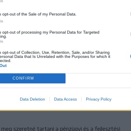
In
o opt-out of the Sale of my Personal Data.
In
 16 minisztérium lehet, a PSD
to opt-out of processing my Personal Data for Targeted
USR 4-4, az RMDSZ pedig
ing.
In
phat.
o opt-out of Collection, Use, Retention, Sale, and/or Sharing
ersonal Data that Is Unrelated with the Purposes for which it
lected.
Out
t kapjon egy fajsúlyos minisztériumot.
CONFIRM
 a PSD szeretné magának, a szenátusi elnöki poszt
Data Deletion
Data Access
Privacy Policy
 jelenlegi elnök, a PNL-es Ilie Bolojan
meg szeretné tartani a pénzügyi és a fejlesztési