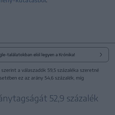
mény-kutatásból
.
ogle-találatokban elöl legyen a Krónika!
s szerint a válaszadók 59,5 százaléka szeretné
setében ez az arány 54,6 százalék, míg
nytagságát 52,9 százalék