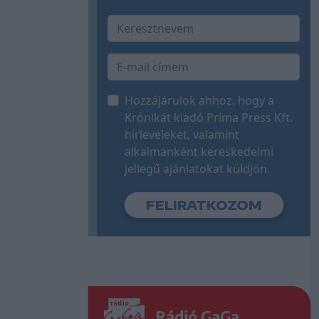
Hozzájárulok ahhoz, hogy a
Krónikát kiadó Príma Press Kft.
hírleveleket, valamint
alkalmanként kereskedelmi
jellegű ajánlatokat küldjön.
Rádió GaGa