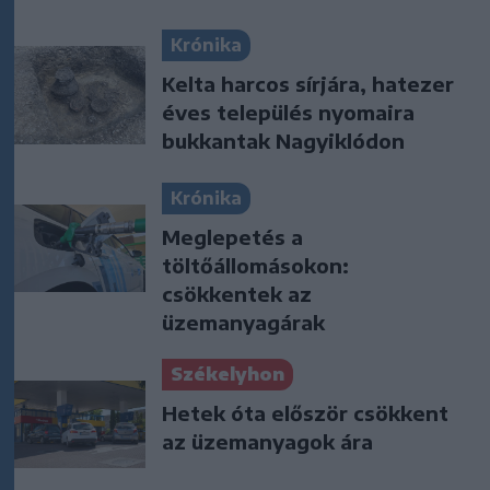
Krónika
Kelta harcos sírjára, hatezer
éves település nyomaira
bukkantak Nagyiklódon
Krónika
Meglepetés a
töltőállomásokon:
csökkentek az
üzemanyagárak
Székelyhon
Hetek óta először csökkent
az üzemanyagok ára