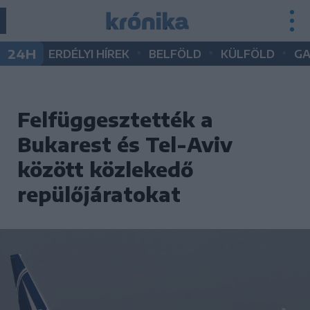
•
•
•
24H
ERDÉLYI HÍREK
BELFÖLD
KÜLFÖLD
G
Felfüggesztették a
Bukarest és Tel-Aviv
között közlekedő
repülőjáratokat