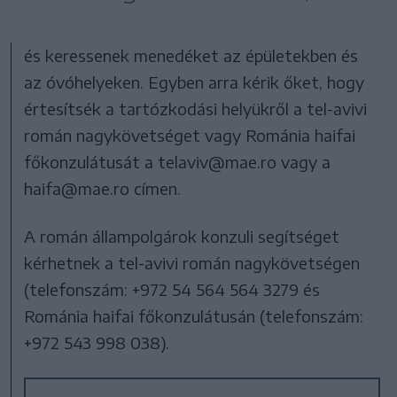
és keressenek menedéket az épületekben és
az óvóhelyeken. Egyben arra kérik őket, hogy
értesítsék a tartózkodási helyükről a tel-avivi
román nagykövetséget vagy Románia haifai
főkonzulátusát a telaviv@mae.ro vagy a
haifa@mae.ro címen.
A román állampolgárok konzuli segítséget
kérhetnek a tel-avivi román nagykövetségen
(telefonszám: +972 54 564 564 3279 és
Románia haifai főkonzulátusán (telefonszám:
+972 543 998 038).