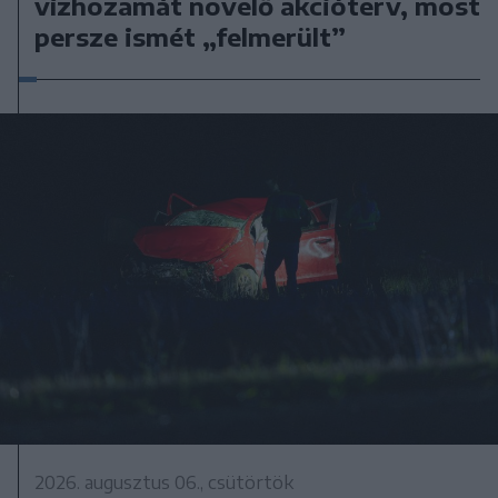
vízhozamát növelő akcióterv, most
persze ismét „felmerült”
2026. augusztus 06., csütörtök