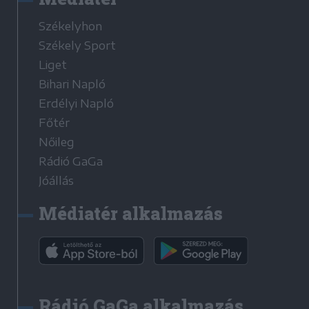
Székelyhon
Székely Sport
Liget
Bihari Napló
Erdélyi Napló
Főtér
Nőileg
Rádió GaGa
Jóállás
Médiatér alkalmazás
Rádió GaGa alkalmazás