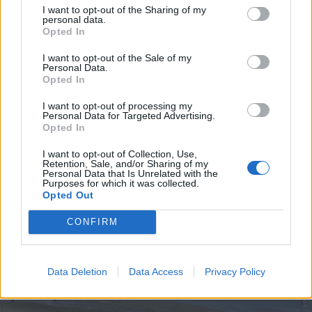
I want to opt-out of the Sharing of my
personal data.
Opted In
2026. augusztus 07., péntek
I want to opt-out of the Sale of my
Personal Data.
Lekapcsolhatják a hálózatról a
Opted In
nagyfogyasztókat energiahiány
I want to opt-out of processing my
esetén
Personal Data for Targeted Advertising.
Opted In
I want to opt-out of Collection, Use,
Retention, Sale, and/or Sharing of my
Personal Data that Is Unrelated with the
Purposes for which it was collected.
Opted Out
CONFIRM
Data Deletion
Data Access
Privacy Policy