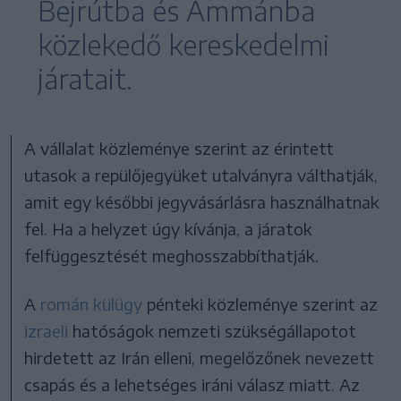
Bejrútba és Ammánba
közlekedő kereskedelmi
járatait.
A vállalat közleménye szerint az érintett
utasok a repülőjegyüket utalványra válthatják,
amit egy későbbi jegyvásárlásra használhatnak
fel. Ha a helyzet úgy kívánja, a járatok
felfüggesztését meghosszabbíthatják.
A
román külügy
pénteki közleménye szerint az
izraeli
hatóságok nemzeti szükségállapotot
hirdetett az Irán elleni, megelőzőnek nevezett
csapás és a lehetséges iráni válasz miatt. Az