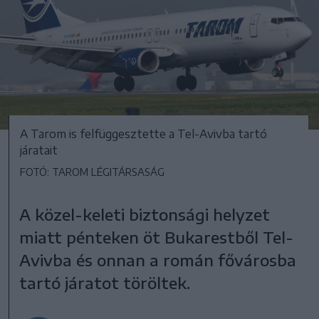
A Tarom is felfüggesztette a Tel-Avivba tartó
járatait
FOTÓ: TAROM LÉGITÁRSASÁG
A közel-keleti biztonsági helyzet
miatt pénteken öt Bukarestből Tel-
Avivba és onnan a román fővárosba
tartó járatot töröltek.