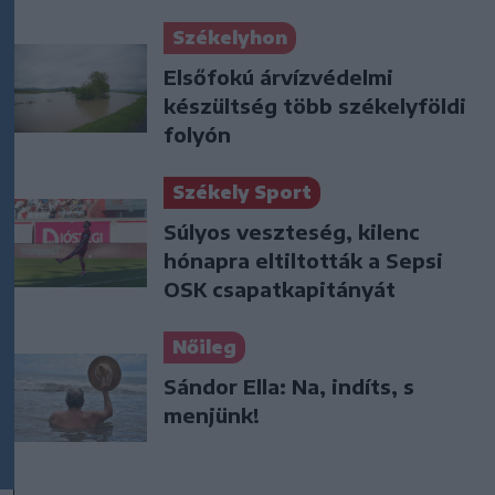
Székelyhon
Elsőfokú árvízvédelmi
készültség több székelyföldi
folyón
Székely Sport
Súlyos veszteség, kilenc
hónapra eltiltották a Sepsi
OSK csapatkapitányát
Nőileg
Sándor Ella: Na, indíts, s
menjünk!