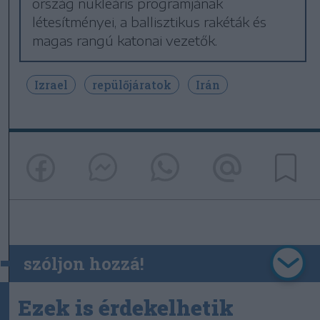
ország nukleáris programjának
létesítményei, a ballisztikus rakéták és
magas rangú katonai vezetők.
Izrael
repülőjáratok
Irán
szóljon hozzá!
Ezek is érdekelhetik