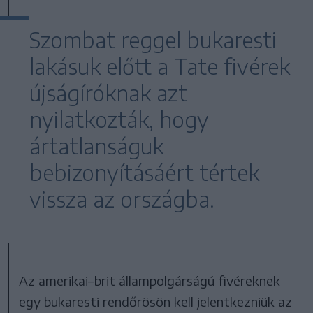
Szombat reggel bukaresti
lakásuk előtt a Tate fivérek
újságíróknak azt
nyilatkozták, hogy
ártatlanságuk
bebizonyításáért tértek
vissza az országba.
Az amerikai–brit állampolgárságú fivéreknek
egy bukaresti rendőrösön kell jelentkezniük az