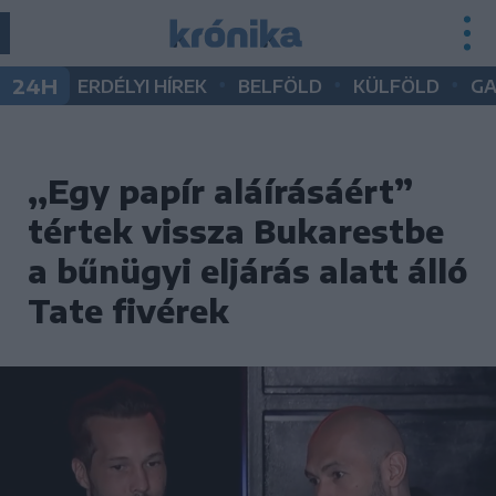
•
•
•
24H
ERDÉLYI HÍREK
BELFÖLD
KÜLFÖLD
G
,,Egy papír aláírásáért”
tértek vissza Bukarestbe
a bűnügyi eljárás alatt álló
Tate fivérek