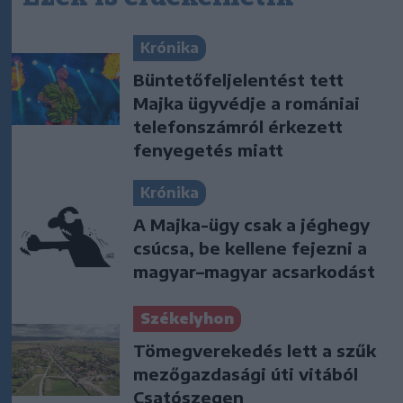
Krónika
Büntetőfeljelentést tett
Majka ügyvédje a romániai
telefonszámról érkezett
fenyegetés miatt
Krónika
A Majka-ügy csak a jéghegy
csúcsa, be kellene fejezni a
magyar–magyar acsarkodást
Székelyhon
Tömegverekedés lett a szűk
mezőgazdasági úti vitából
Csatószegen