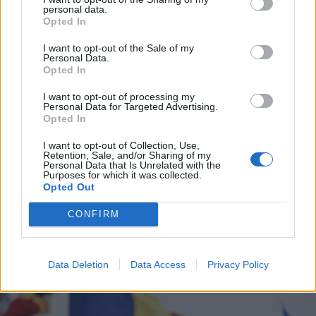
personal data.
Opted In
I want to opt-out of the Sale of my
Personal Data.
Opted In
I want to opt-out of processing my
Personal Data for Targeted Advertising.
Opted In
I want to opt-out of Collection, Use,
Retention, Sale, and/or Sharing of my
2026. augusztus 06., csütörtök
Personal Data that Is Unrelated with the
Purposes for which it was collected.
CNAIR: alaposan átveri a romániai
Opted Out
útdíjmatricát vásárlókat egy
CONFIRM
magyarországi portál
Data Deletion
Data Access
Privacy Policy