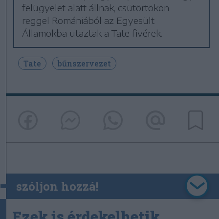
felügyelet alatt állnak, csütörtökön
reggel Romániából az Egyesült
Államokba utaztak a Tate fivérek.
Tate
bűnszervezet
szóljon hozzá!
Ezek is érdekelhetik