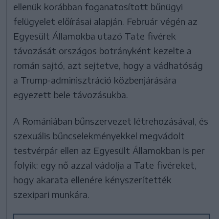
ellenük korábban foganatosított bűnügyi
felügyelet előírásai alapján. Február végén az
Egyesült Államokba utazó Tate fivérek
távozását országos botrányként kezelte a
román sajtó, azt sejtetve, hogy a vádhatóság
a Trump-adminisztráció közbenjárására
egyezett bele távozásukba.
A Romániában bűnszervezet létrehozásával, és
szexuális bűncselekményekkel megvádolt
testvérpár ellen az Egyesült Államokban is per
folyik: egy nő azzal vádolja a Tate fivéreket,
hogy akarata ellenére kényszerítették
szexipari munkára.