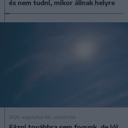
és nem tudni, mikor állnak helyre
2026. augusztus 06., csütörtök
Fázni továbbra sem fogunk, de jól