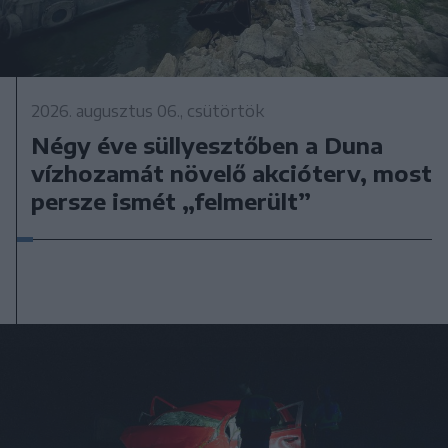
2026. augusztus 06., csütörtök
Négy éve süllyesztőben a Duna
vízhozamát növelő akcióterv, most
persze ismét „felmerült”