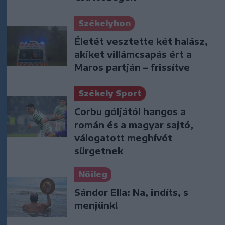
Székelyhon
Életét vesztette két halász,
akiket villámcsapás ért a
Maros partján – frissítve
Székely Sport
Corbu góljától hangos a
román és a magyar sajtó,
válogatott meghívót
sürgetnek
Nőileg
Sándor Ella: Na, indíts, s
menjünk!