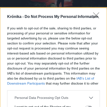
Krónika -
Do Not Process My Personal Information
If you wish to opt-out of the sale, sharing to third parties, or
processing of your personal or sensitive information for
targeted advertising by us, please use the below opt-out
section to confirm your selection. Please note that after your
opt-out request is processed you may continue seeing
2026. augusztus 06., csütörtök
interest-based ads based on personal information utilized by
Több fiatal áldozatot szednek a
us or personal information disclosed to third parties prior to
your opt-out. You may separately opt-out of the further
közutak, mint a drog
disclosure of your personal information by third parties on the
IAB’s list of downstream participants. This information may
also be disclosed by us to third parties on the
IAB’s List of
Downstream Participants
that may further disclose it to other
third parties.
Personal Data Processing Opt Outs
I want to opt-out of the Sharing of my