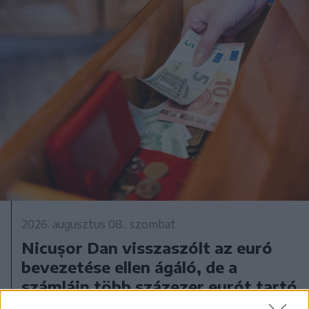
2026. augusztus 08., szombat
Nicușor Dan visszaszólt az euró
bevezetése ellen ágáló, de a
számláin több százezer eurót tartó
Georgescunak