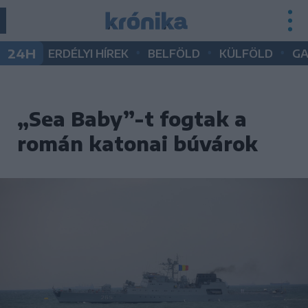
•
•
•
24H
ERDÉLYI HÍREK
BELFÖLD
KÜLFÖLD
G
„Sea Baby”-t fogtak a
román katonai búvárok