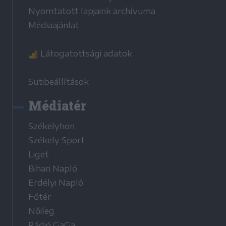
Nyomtatott lapjaink archívuma
Médiaajánlat
Látogatottsági adatok
Sütibeállítások
Médiatér
Székelyhon
Székely Sport
Liget
Bihari Napló
Erdélyi Napló
Főtér
Nőileg
Rádió GaGa