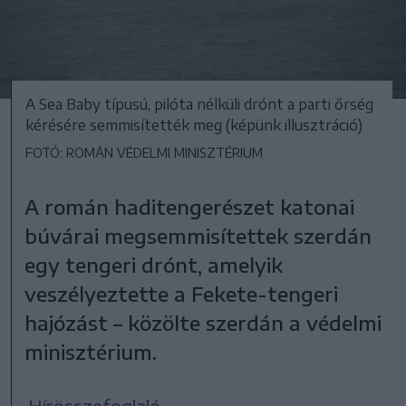
A Sea Baby típusú, pilóta nélküli drónt a parti őrség
kérésére semmisítették meg (képünk illusztráció)
FOTÓ: ROMÁN VÉDELMI MINISZTÉRIUM
A román haditengerészet katonai
búvárai megsemmisítettek szerdán
egy tengeri drónt, amelyik
veszélyeztette a Fekete-tengeri
hajózást – közölte szerdán a védelmi
minisztérium.
Hírösszefoglaló