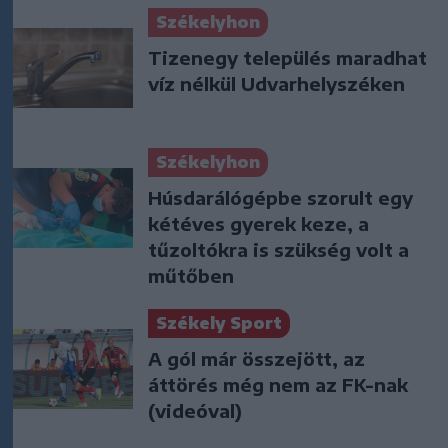
Székelyhon
Tizenegy település maradhat
víz nélkül Udvarhelyszéken
Székelyhon
Húsdarálógépbe szorult egy
kétéves gyerek keze, a
tűzoltókra is szükség volt a
műtőben
Székely Sport
A gól már összejött, az
áttörés még nem az FK-nak
(videóval)