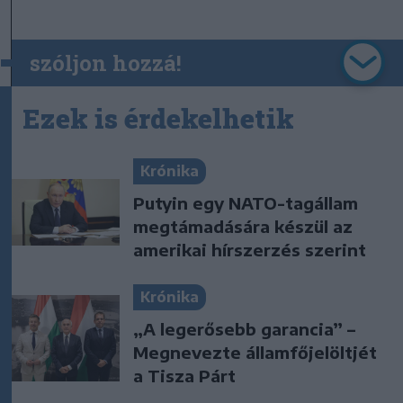
szóljon hozzá!
Ezek is érdekelhetik
Krónika
Putyin egy NATO-tagállam
megtámadására készül az
amerikai hírszerzés szerint
Krónika
„A legerősebb garancia” –
Megnevezte államfőjelöltjét
a Tisza Párt