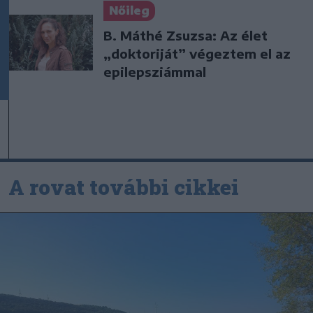
Nőileg
B. Máthé Zsuzsa: Az élet
„doktoriját” végeztem el az
epilepsziámmal
A rovat további cikkei