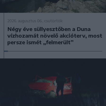
2026. augusztus 06., csütörtök
Négy éve süllyesztőben a Duna
vízhozamát növelő akcióterv, most
persze ismét „felmerült”