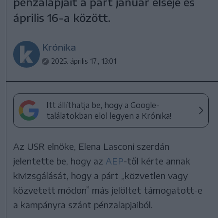
pénzalapjait a párt január elseje és
április 16-a között.
Krónika
2025. április 17., 13:01
Itt állíthatja be, hogy a Google-
találatokban elöl legyen a Krónika!
Az USR elnöke, Elena Lasconi szerdán
jelentette be, hogy az
AEP
-től kérte annak
kivizsgálását, hogy a párt „közvetlen vagy
közvetett módon” más jelöltet támogatott-e
a kampányra szánt pénzalapjaiból.