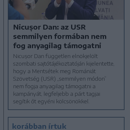
Nicușor Dan: az USR
semmilyen formában nem
fog anyagilag támogatni
Nicușor Dan független elnökjelölt
szombati sajtótájékoztatóján kijelentette,
hogy a Mentsétek meg Romániát
Szövetség (USR) „semmilyen módon”
nem fogja anyagilag támogatni a
kampányát, legfeljebb a párt tagjai
segítik őt egyéni kölcsönökkel.
korábban írtuk