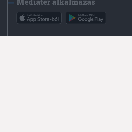
Médiatér alkalmazás
Rádió GaGa alkalmazás
Kapcsolat
Írjon nekünk