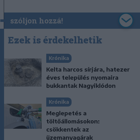
szóljon hozzá!
Ezek is érdekelhetik
Krónika
Kelta harcos sírjára, hatezer
éves település nyomaira
bukkantak Nagyiklódon
Krónika
Meglepetés a
töltőállomásokon:
csökkentek az
üzemanyagárak