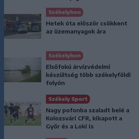
Székelyhon
Hetek óta először csökkent
az üzemanyagok ára
Székelyhon
Elsőfokú árvízvédelmi
készültség több székelyföldi
folyón
Székely Sport
Nagy pofonba szaladt belé a
Kolozsvári CFR, kikapott a
Győr és a Loki is