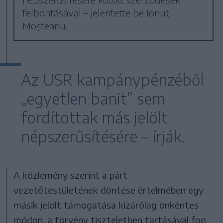
felbontásával – jelentette be Ionuț
Moșteanu.
Az USR kampánypénzéből
„egyetlen banit” sem
fordítottak más jelölt
népszerűsítésére – írják.
A közlemény szerint a párt
vezetőtestületének döntése értelmében egy
másik jelölt támogatása kizárólag önkéntes
módon, a törvény tiszteletben tartásával fog