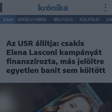
•
•
•
24H
ERDÉLYI HÍREK
BELFÖLD
KÜLFÖLD
G
Az USR állítja: csakis
Elena Lasconi kampányát
finanszírozta, más jelöltre
egyetlen banit sem költött