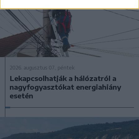
2026. augusztus 07., péntek
Lekapcsolhatják a hálózatról a
nagyfogyasztókat energiahiány
esetén