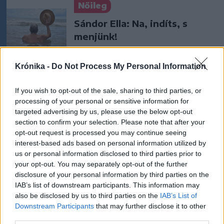
Nőileg
Sándor Ella: Na, indíts, s
menjünk!
Krónika -
Do Not Process My Personal Information
If you wish to opt-out of the sale, sharing to third parties, or
processing of your personal or sensitive information for
targeted advertising by us, please use the below opt-out
section to confirm your selection. Please note that after your
A rovat további cikkei
opt-out request is processed you may continue seeing
interest-based ads based on personal information utilized by
us or personal information disclosed to third parties prior to
your opt-out. You may separately opt-out of the further
disclosure of your personal information by third parties on the
IAB’s list of downstream participants. This information may
also be disclosed by us to third parties on the
IAB’s List of
Downstream Participants
that may further disclose it to other
third parties.