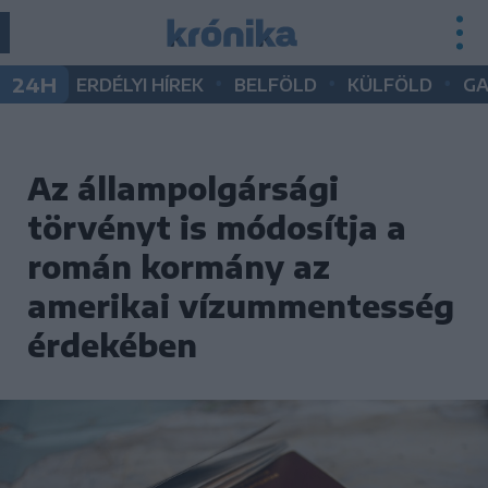
•
•
•
24H
ERDÉLYI HÍREK
BELFÖLD
KÜLFÖLD
G
Az állampolgársági
törvényt is módosítja a
román kormány az
amerikai vízummentesség
érdekében