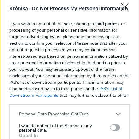
Krónika -
Do Not Process My Personal Information
A rovat további cikkei
If you wish to opt-out of the sale, sharing to third parties, or
processing of your personal or sensitive information for
targeted advertising by us, please use the below opt-out
section to confirm your selection. Please note that after your
opt-out request is processed you may continue seeing
interest-based ads based on personal information utilized by
us or personal information disclosed to third parties prior to
your opt-out. You may separately opt-out of the further
disclosure of your personal information by third parties on the
IAB’s list of downstream participants. This information may
also be disclosed by us to third parties on the
IAB’s List of
Downstream Participants
that may further disclose it to other
third parties.
Personal Data Processing Opt Outs
2026. augusztus 07., péntek
I want to opt-out of the Sharing of my
Meddig használható még a régi
personal data.
Opted In