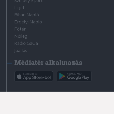
Székely Sport
Liget
Bihari Napló
Erdélyi Napló
Főtér
Nőileg
Rádió GaGa
Jóállás
Médiatér alkalmazás
Rádió GaGa alkalmazás