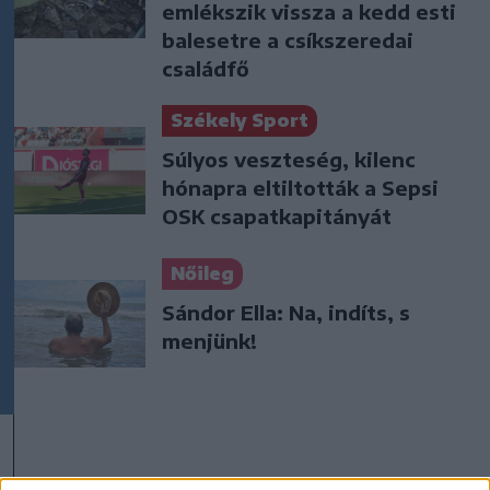
emlékszik vissza a kedd esti
balesetre a csíkszeredai
családfő
Székely Sport
Súlyos veszteség, kilenc
hónapra eltiltották a Sepsi
OSK csapatkapitányát
Nőileg
Sándor Ella: Na, indíts, s
menjünk!