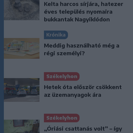
Kelta harcos sírjára, hatezer
éves település nyomaira
bukkantak Nagyiklódon
Krónika
Meddig használható még a
régi személyi?
Székelyhon
Hetek óta először csökkent
az üzemanyagok ára
Székelyhon
„Óriási csattanás volt” – így