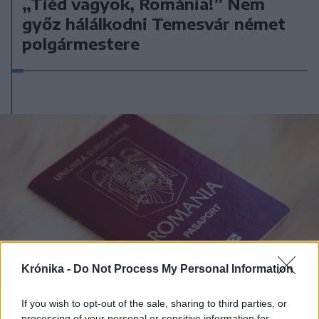
„Tiéd vagyok, Románia!” Nem
győz hálálkodni Temesvár német
polgármestere
Krónika -
Do Not Process My Personal Information
If you wish to opt-out of the sale, sharing to third parties, or
2025. december 18., csütörtök
processing of your personal or sensitive information for