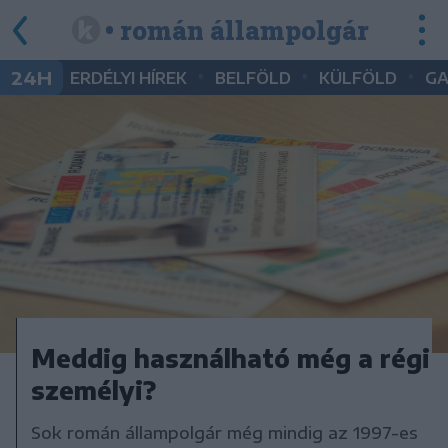
• román állampolgár
•
•
•
24H
ERDÉLYI HÍREK
BELFÖLD
KÜLFÖLD
G
Meddig használható még a régi
személyi?
Sok román állampolgár még mindig az 1997-es