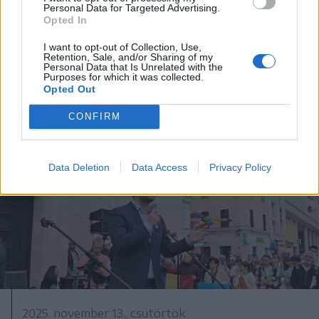
Personal Data for Targeted Advertising.
Opted In
2025. december 08., hétfő
I want to opt-out of Collection, Use,
FRISSÍTVE – Óriáshullámok
Retention, Sale, and/or Sharing of my
Personal Data that Is Unrelated with the
okozták két román állampolgár
Purposes for which it was collected.
Opted Out
halálát Tenerifén
CONFIRM
Data Deletion
Data Access
Privacy Policy
2025. november 13., csütörtök