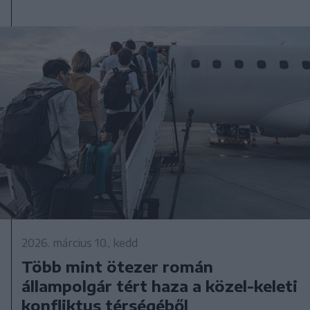
2026. március 10., kedd
Több mint ötezer román
állampolgár tért haza a közel-keleti
konfliktus térségéből