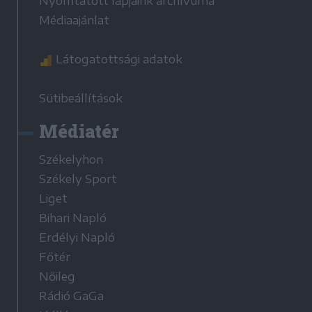
Nyomtatott lapjaink archívuma
Médiaajánlat
Látogatottsági adatok
Sütibeállítások
Médiatér
Székelyhon
Székely Sport
Liget
Bihari Napló
Erdélyi Napló
Főtér
Nőileg
Rádió GaGa