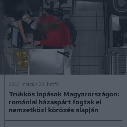
2026. március 23., hétfő
Trükkös lopások Magyarországon:
romániai házaspárt fogtak el
nemzetközi körözés alapján