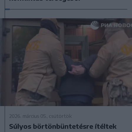
2026. március 05., csütörtök
Súlyos börtönbüntetésre ítéltek