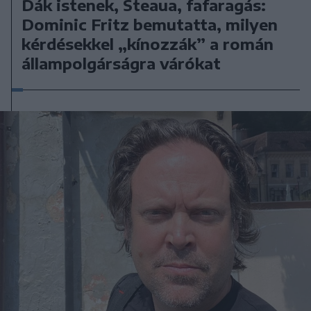
Dák istenek, Steaua, fafaragás:
Dominic Fritz bemutatta, milyen
kérdésekkel „kínozzák” a román
állampolgárságra várókat