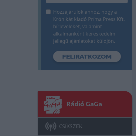
Hozzájárulok ahhoz, hogy a
Krónikát kiadó Príma Press Kft.
hírleveleket, valamint
alkalmanként kereskedelmi
jellegű ajánlatokat küldjön.
Rádió GaGa
CSÍKSZÉK