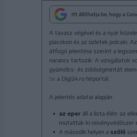
Itt állíthatja be, hogy a Go
A tavasz végével és a nyár közele
piacokon és az üzletek polcain. A
átfogó jelentése szerint a legsze
narancs tartozik. A vizsgálatok s
gyümölcs- és zöldségmintát elem
be
a Digi24.ro hírportál.
A jelentés adatai alapján
az eper
áll a lista élén: az 
mutattak ki növényvédőszer
A második helyen a
szőlő
szer