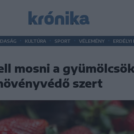
•
•
•
•
DASÁG
KULTÚRA
SPORT
VÉLEMÉNY
ERDÉLYI
ll mosni a gyümölcsöke
 növényvédő szert