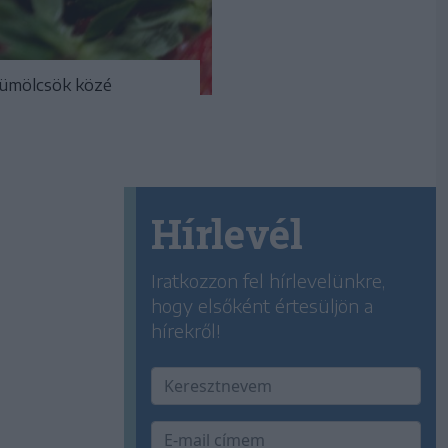
gyümölcsök közé
Hírlevél
Iratkozzon fel hírlevelünkre,
hogy elsőként értesüljön a
hírekről!