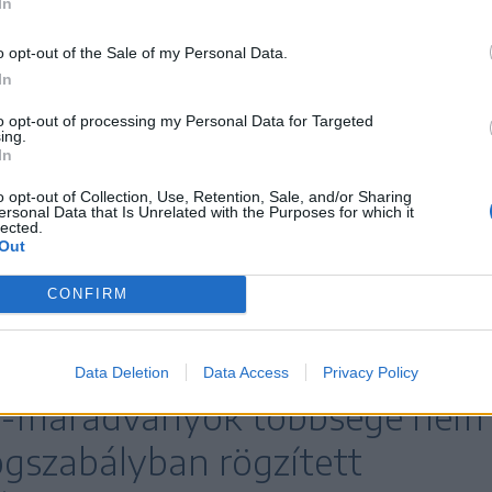
In
-maradványokkal kapcsolatos kockázatokat. A
ális és megbízható forrásból származó termékek
o opt-out of the Sale of my Personal Data.
etleges egészségügyi kockázatokat.
In
g vett részt. A legtöbb elemzést Németországban
to opt-out of processing my Personal Data for Targeted
ing.
zel 19 százalékát adta a németországi kutatás.
In
nyolország pedig 8,6 százalékkal járult hozzá az
o opt-out of Collection, Use, Retention, Sale, and/or Sharing
ersonal Data that Is Unrelated with the Purposes for which it
anakkor hangsúlyozzák, hogy a vizsgált termékek
lected.
Out
 által előírt élelmiszer-biztonsági
CONFIRM
hogy a kimutatott
Data Deletion
Data Access
Privacy Policy
r-maradványok többsége nem
ogszabályban rögzített