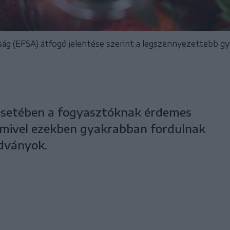
ság (EFSA) átfogó jelentése szerint a legszennyezettebb 
esetében a fogyasztóknak érdemes
 mivel ezekben gyakrabban fordulnak
dványok.