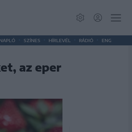
•
•
•
•
 NAPLÓ
SZÍNES
HÍRLEVÉL
RÁDIÓ
ENG
t, az eper