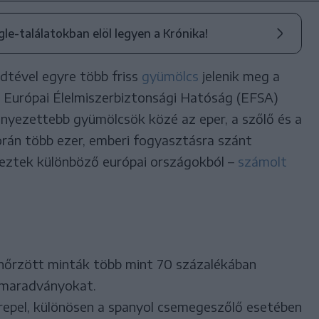
ogle-találatokban elöl legyen a Krónika!
dtével egyre több friss
gyümölcs
jelenik meg a
z Európai Élelmiszerbiztonsági Hatóság (EFSA)
nnyezettebb gyümölcsök közé az eper, a szőlő és a
orán több ezer, emberi fogyasztásra szánt
eztek különböző európai országokból –
számolt
ellenőrzött minták több mint 70 százalékában
-maradványokat.
epel, különösen a spanyol csemegeszőlő esetében