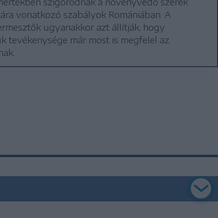
 mértékben szigorodnak a növényvédő szerek
tára vonatkozó szabályok Romániában. A
rmesztők ugyanakkor azt állítják, hogy
k tevékenysége már most is megfelel az
nak.