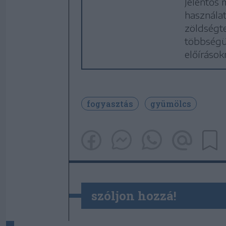
Jelentős
használa
zöldségte
többségü
előírások
fogyasztás
gyümölcs
szóljon hozzá!