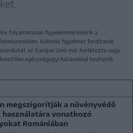
ket.
ére folyamatosan figyelemmel kísérik a
élelmiszerekben. Különös figyelmet fordítanak
asználatát az Európai Unió már korlátozta vagy
edvezőtlen egészségügyi hatásokkal hozhatók
n megszigorítják a növényvédő
 használatára vonatkozó
lyokat Romániában