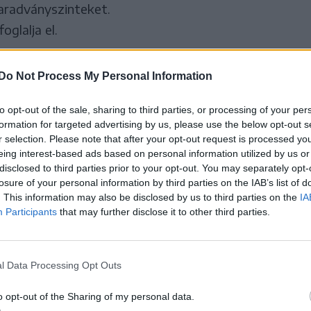
aradványszinteket.
foglalja el.
 fogyasztóknak, hogy a gyümölcsöket fogyasztás
Do Not Process My Personal Information
folyó víz alatt.
to opt-out of the sale, sharing to third parties, or processing of your per
formation for targeted advertising by us, please use the below opt-out s
ávolítható el minden
r selection. Please note that after your opt-out request is processed y
eing interest-based ads based on personal information utilized by us or
, jelentősen csökkenthető a
disclosed to third parties prior to your opt-out. You may separately opt-
losure of your personal information by third parties on the IAB’s list of
álható szennyeződések
. This information may also be disclosed by us to third parties on the
IA
Participants
that may further disclose it to other third parties.
l Data Processing Opt Outs
o opt-out of the Sharing of my personal data.
vják a figyelmet, hogy a gyümölcsfogyasztás előnyei