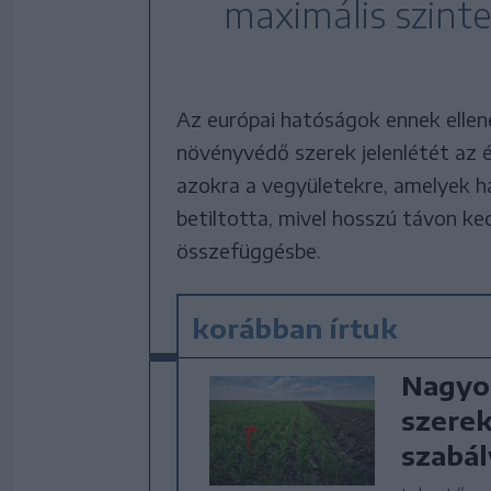
maximális szinte
Az európai hatóságok ennek ellen
növényvédő szerek jelenlétét az 
azokra a vegyületekre, amelyek h
betiltotta, mivel hosszú távon k
összefüggésbe.
korábban írtuk
Nagyo
szerek
szabá