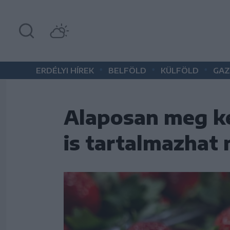
•
•
•
ERDÉLYI HÍREK
BELFÖLD
KÜLFÖLD
GAZ
Alaposan meg ke
is tartalmazhat