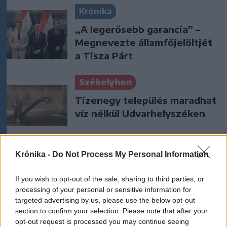
Krónika
„A legerősebb garancia” –
Megnevezte államfőjelöltjét
a Tisza Párt
Székelyhon
Tizenegy település maradhat
víz nélkül Udvarhelyszéken
Székelyhon
Krónika -
Do Not Process My Personal Information
Húsdarálógépbe szorult egy
If you wish to opt-out of the sale, sharing to third parties, or
kétéves gyerek keze, a
processing of your personal or sensitive information for
tűzoltókra is szükség volt a
targeted advertising by us, please use the below opt-out
műtőben
section to confirm your selection. Please note that after your
opt-out request is processed you may continue seeing