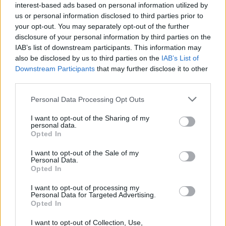
interest-based ads based on personal information utilized by
Székely Sport
us or personal information disclosed to third parties prior to
Aranyérmek sokaságával tért
your opt-out. You may separately opt-out of the further
haza Kőszegről a Godako
disclosure of your personal information by third parties on the
IAB’s list of downstream participants. This information may
also be disclosed by us to third parties on the
IAB’s List of
Downstream Participants
that may further disclose it to other
Nőileg
third parties.
B. Máthé Zsuzsa: Az élet
Personal Data Processing Opt Outs
„doktoriját” végeztem el az
I want to opt-out of the Sharing of my
epilepsziámmal
personal data.
Opted In
I want to opt-out of the Sale of my
Personal Data.
Opted In
I want to opt-out of processing my
Personal Data for Targeted Advertising.
A rovat további cikkei
Opted In
I want to opt-out of Collection, Use,