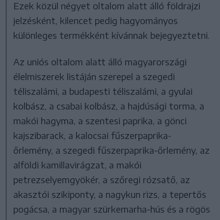
Ezek közül négyet oltalom alatt álló földrajzi
jelzésként, kilencet pedig hagyományos
különleges termékként kívánnak bejegyeztetni.
Az uniós oltalom alatt álló magyarországi
élelmiszerek listáján szerepel a szegedi
téliszalámi, a budapesti téliszalámi, a gyulai
kolbász, a csabai kolbász, a hajdúsági torma, a
makói hagyma, a szentesi paprika, a gönci
kajszibarack, a kalocsai fűszerpaprika-
őrlemény, a szegedi fűszerpaprika-őrlemény, az
alföldi kamillavirágzat, a makói
petrezselyemgyökér, a szőregi rózsatő, az
akasztói szikiponty, a nagykun rizs, a tepertős
pogácsa, a magyar szürkemarha-hús és a rögös