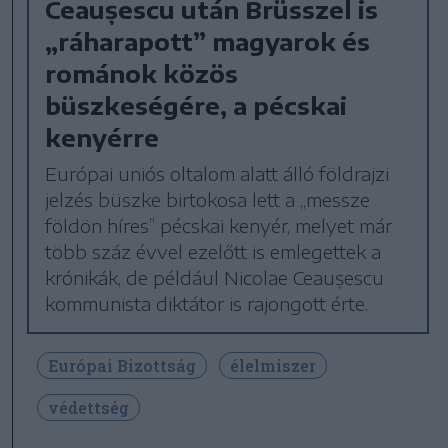
Ceaușescu után Brüsszel is
„ráharapott” magyarok és
románok közös
büszkeségére, a pécskai
kenyérre
Európai uniós oltalom alatt álló földrajzi
jelzés büszke birtokosa lett a „messze
földön híres” pécskai kenyér, melyet már
több száz évvel ezelőtt is emlegettek a
krónikák, de például Nicolae Ceaușescu
kommunista diktátor is rajongott érte.
Európai Bizottság
élelmiszer
védettség