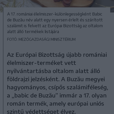
A 17. romániai élelmiszer-különlegességként Babic
de Buzău név alatt egy nyersen érlelt és szárított
szalámit is felvett az Európai Bizottság az oltalom
alatt álló termékek listájára
FOTÓ: MEZŐGAZDASÁGI MINISZTÉRIUM
Az Európai Bizottság újabb romániai
élelmiszer-terméket vett
nyilvántartásba oltalom alatt álló
földrajzi jelzésként. A Buzău megyei
hagyományos, csípős szalámiféleség,
a „babic de Buzău” immár a 17. olyan
román termék, amely európai uniós
szintű védettséget élvez.