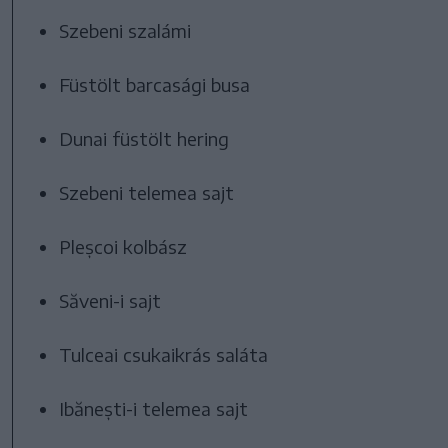
Szebeni szalámi
Füstölt barcasági busa
Dunai füstölt hering
Szebeni telemea sajt
Pleșcoi kolbász
Săveni-i sajt
Tulceai csukaikrás saláta
Ibănești-i telemea sajt