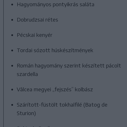
Hagyományos pontyikrás saláta
Dobrudzsai rétes
Pécskai kenyér
Tordai sózott húskészítmények
Román hagyomány szerint készített pácolt
szardella
Vâlcea megyei „fejszés” kolbász
Szárított-füstölt tokhalfilé (Batog de
Sturion)