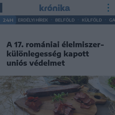
•
•
•
24H
ERDÉLYI HÍREK
BELFÖLD
KÜLFÖLD
G
A 17. romániai élelmiszer-
különlegesség kapott
uniós védelmet