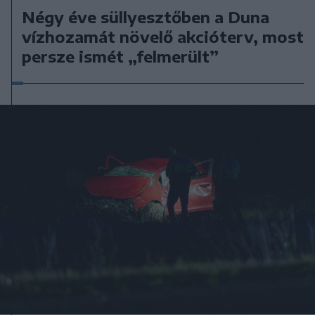
Négy éve süllyesztőben a Duna
vízhozamát növelő akcióterv, most
persze ismét „felmerült”