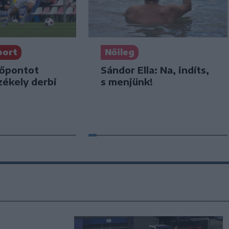
port
Nőileg
dőpontot
Sándor Ella: Na, indíts,
zékely derbi
s menjünk!