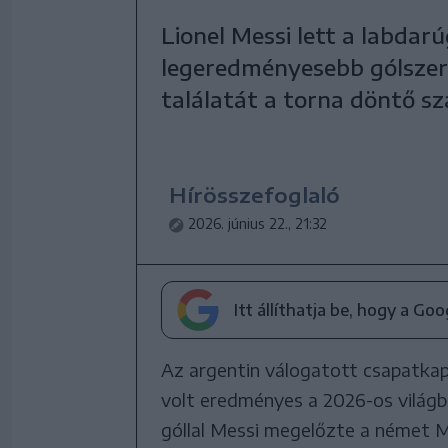
Lionel Messi lett a labda
legeredményesebb gólszerz
találatát a torna döntő s
Hírösszefoglaló
2026. június 22., 21:32
Itt állíthatja be, hogy a Go
Az argentin válogatott csapatkap
volt eredményes a 2026-os világ
góllal Messi megelőzte a német Mi