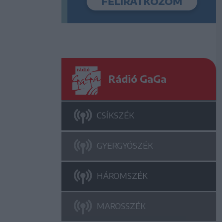
Rádió GaGa
CSÍKSZÉK
GYERGYÓSZÉK
HÁROMSZÉK
MAROSSZÉK