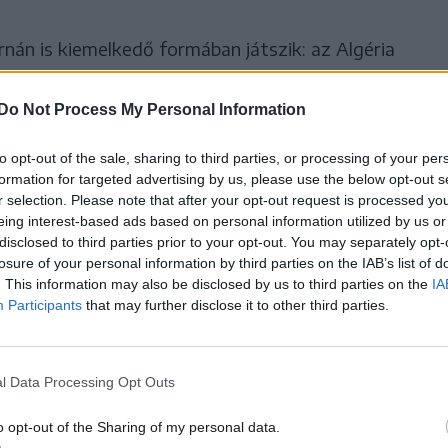
nán is kiemelkedő formában játszik: az Algéria
zett, így jelentősen hozzájárult válogatottja
Do Not Process My Personal Information
to opt-out of the sale, sharing to third parties, or processing of your per
formation for targeted advertising by us, please use the below opt-out s
r selection. Please note that after your opt-out request is processed y
eing interest-based ads based on personal information utilized by us or
em vagy halál? Gondolatok a
disclosed to third parties prior to your opt-out. You may separately opt-
úgó-világbajnokságról
losure of your personal information by third parties on the IAB’s list of
. This information may also be disclosed by us to third parties on the
IA
ajlik a foci-világbajnokság. Meglehet, a fanatikus
Participants
that may further disclose it to other third parties.
ongók sem kelnek fel valamikor éjjeli, hajnali
egnézni félálomban egy-egy meccset, legfeljebb
et követik. A legalkalmasabb reggelente megnézni
l Data Processing Opt Outs
oglalókat.
o opt-out of the Sharing of my personal data.