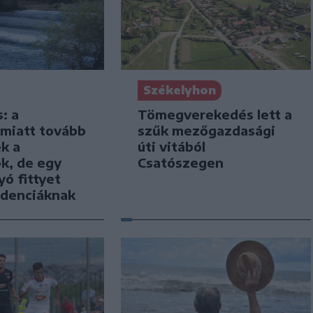
Székelyhon
s: a
Tömegverekedés lett a
 miatt tovább
szűk mezőgazdasági
k a
úti vitából
k, de egy
Csatószegen
yó fittyet
ndenciáknak