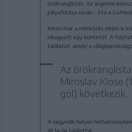
örökranglistát. Az argentin klassz
pályafutása során – írta a G4Medi
Messi már a mérkőzés elején is kö
kihagyott egy büntetőt. A folyta
találatot, amely a világbajnoksá
Az örökranglist
Miroslav Klose (1
gól) következik.
A negyedik helyen holtversenyben
áll 14-14 találattal.