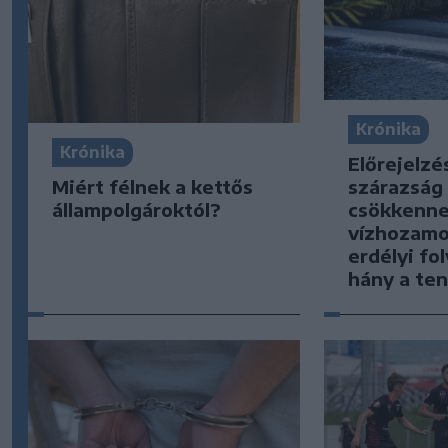
Krónika
Krónika
Előrejelzé
Miért félnek a kettős
szárazság
állampolgároktól?
csökkenne
vízhozamo
erdélyi fol
hány a te