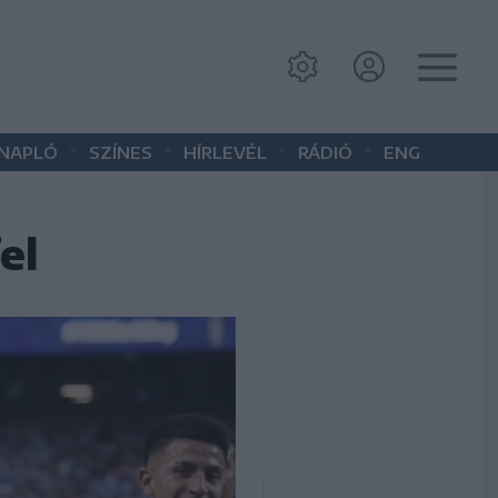
•
•
•
•
 NAPLÓ
SZÍNES
HÍRLEVÉL
RÁDIÓ
ENG
el