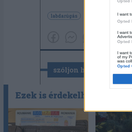
Opted 
I want t
labdarúgás
világbajnokság
Opted 
I want 
Advertis
Opted 
I want t
of my P
was col
Opted 
szóljon hozzá!
Ezek is érdekelhetik