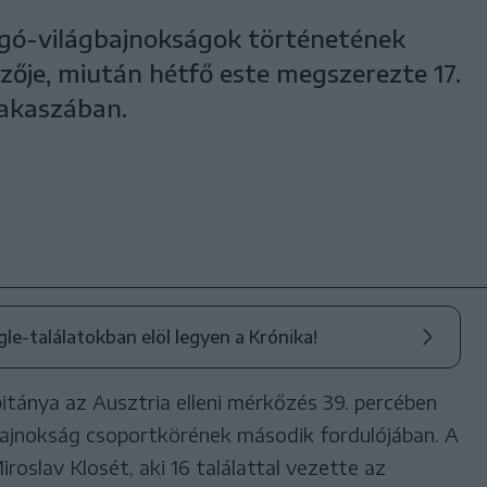
rúgó-világbajnokságok történetének
ője, miután hétfő este megszerezte 17.
zakaszában.
ogle-találatokban elöl legyen a Krónika!
itánya az Ausztria elleni mérkőzés 39. percében
bajnokság csoportkörének második fordulójában. A
roslav Klosét, aki 16 találattal vezette az