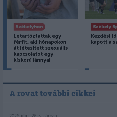
Székelyhon
Székely S
Letartóztattak egy
Kezdési i
férfit, aki hónapokon
kapott a s
át létesített szexuális
kapcsolatot egy
kiskorú lánnyal
A rovat további cikkei
2026. július 26., vasárnap