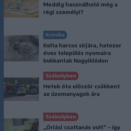
Meddig használható még a
régi személyi?
Krónika
Kelta harcos sírjára, hatezer
éves település nyomaira
bukkantak Nagyiklódon
Székelyhon
Hetek óta először csökkent
az üzemanyagok ára
Székelyhon
„Óriási csattanás volt” – így