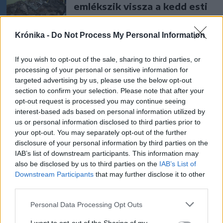
emlékszik vissza a kedd esti
balesetre a csíkszeredai
családfő
Krónika -
Do Not Process My Personal Information
Székely Sport
If you wish to opt-out of the sale, sharing to third parties, or
processing of your personal or sensitive information for
Súlyos veszteség, kilenc
targeted advertising by us, please use the below opt-out
hónapra eltiltották a Sepsi
section to confirm your selection. Please note that after your
OSK csapatkapitányát
opt-out request is processed you may continue seeing
interest-based ads based on personal information utilized by
us or personal information disclosed to third parties prior to
Nőileg
your opt-out. You may separately opt-out of the further
Sándor Ella: Na, indíts, s
disclosure of your personal information by third parties on the
IAB’s list of downstream participants. This information may
menjünk!
also be disclosed by us to third parties on the
IAB’s List of
Downstream Participants
that may further disclose it to other
third parties.
Personal Data Processing Opt Outs