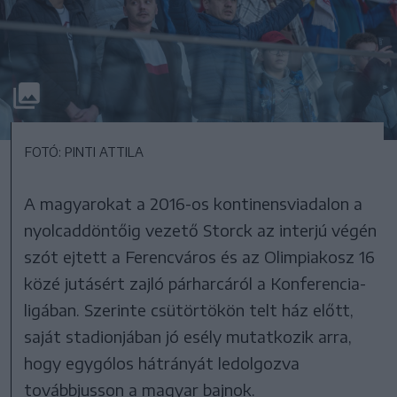
FOTÓ: PINTI ATTILA
A magyarokat a 2016-os kontinensviadalon a
nyolcaddöntőig vezető Storck az interjú végén
szót ejtett a Ferencváros és az Olimpiakosz 16
közé jutásért zajló párharcáról a Konferencia-
ligában. Szerinte csütörtökön telt ház előtt,
saját stadionjában jó esély mutatkozik arra,
hogy egygólos hátrányát ledolgozva
továbbjusson a magyar bajnok.