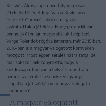
Kecskés Ákos alapember, folyamatosan
játéklehetőséget kap. Varga Kevin most
érkezett Ciprusról, ahol nem igazán
számítottak a játékára. Nagy potenciál van
benne, jó úton jár, megpróbáljuk felépíteni.
Varga Rolandot régóta ismerem, már 2015-ben,
2016-ban is a magyar válogatott környékén
mozgott. Most éppen sérülés hátráltatja, de
már sokszor bebizonyította, hogy a
kezdőcsapatban van a helye” – mondta a
német szakember a sepsiszentgyörgyi
csapatban játszó három magyar válogatott
labdarúgóról.
A magyar válogatott