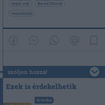
sepsi osk
Bernd Storck
vezetőedző
szóljon hozzá!
Ezek is érdekelhetik
Krónika