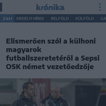
•
•
•
24H
ERDÉLYI HÍREK
BELFÖLD
KÜLFÖLD
G
Elismerően szól a külhoni
magyarok
futballszeretetéről a Sepsi
OSK német vezetőedzője