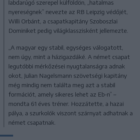
labdarúgó szerepel külföldön, „hatalmas
nyereségnek” nevezte az RB Leipzig védőjét,
Willi Orbánt, a csapatkapitány Szoboszlai
Dominiket pedig világklasszisként jellemezte.
„A magyar egy stabil, egységes válogatott,
nem úgy, mint a házigazdáké. A német csapat
legutóbbi mérkőzései nyugtalanságra adnak
okot, Julian Nagelsmann szövetségi kapitány
még mindig nem találta meg azt a stabil
formációt, amely sikeres lehet az Eb-n” –
mondta 61 éves tréner. Hozzátette, a hazai
pálya, a szurkolók viszont szárnyat adhatnak a
német csapatnak.