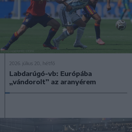
2026. július 20., hétfő
Labdarúgó-vb: Európába
„vándorolt” az aranyérem