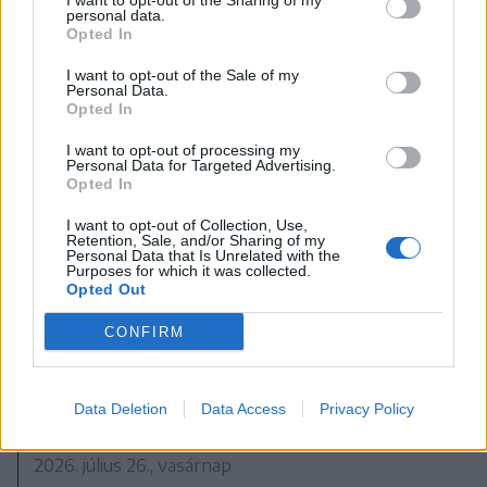
I want to opt-out of the Sharing of my
personal data.
Opted In
A rovat további cikkei
I want to opt-out of the Sale of my
Personal Data.
Opted In
I want to opt-out of processing my
Personal Data for Targeted Advertising.
Opted In
I want to opt-out of Collection, Use,
Retention, Sale, and/or Sharing of my
Personal Data that Is Unrelated with the
Purposes for which it was collected.
Opted Out
CONFIRM
Data Deletion
Data Access
Privacy Policy
2026. július 26., vasárnap