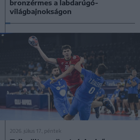
bronzérmes a labdarúgó-
világbajnokságon
2026. július 17., péntek