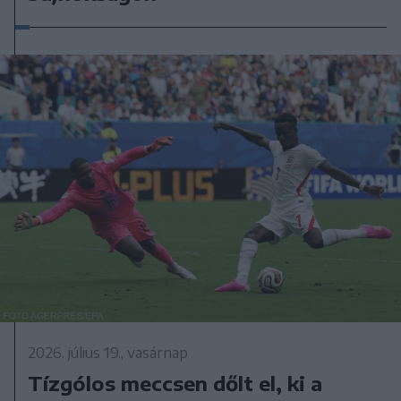
2026. július 19., vasárnap
Tízgólos meccsen dőlt el, ki a