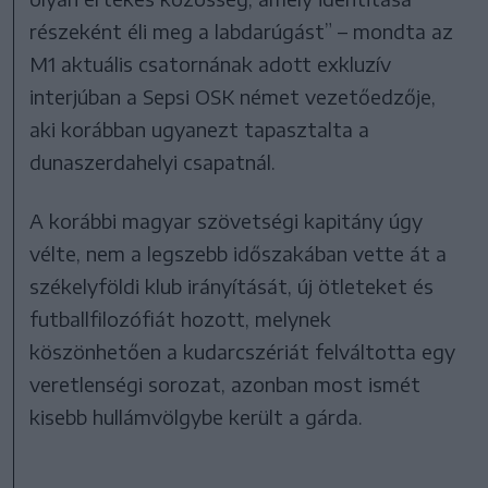
részeként éli meg a labdarúgást” – mondta az
M1 aktuális csatornának adott exkluzív
interjúban a Sepsi OSK német vezetőedzője,
aki korábban ugyanezt tapasztalta a
dunaszerdahelyi csapatnál.
A korábbi magyar szövetségi kapitány úgy
vélte, nem a legszebb időszakában vette át a
székelyföldi klub irányítását, új ötleteket és
futballfilozófiát hozott, melynek
köszönhetően a kudarcszériát felváltotta egy
veretlenségi sorozat, azonban most ismét
kisebb hullámvölgybe került a gárda.