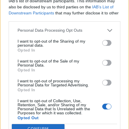
IAB’s list of downstream participants. This information may
válogatott meghívót
also be disclosed by us to third parties on the
IAB’s List of
sürgetnek
Downstream Participants
that may further disclose it to other
third parties.
Nőileg
Personal Data Processing Opt Outs
Sándor Ella: Na, indíts, s
I want to opt-out of the Sharing of my
menjünk!
personal data.
Opted In
I want to opt-out of the Sale of my
Personal Data.
Opted In
I want to opt-out of processing my
Personal Data for Targeted Advertising.
Opted In
A rovat további cikkei
I want to opt-out of Collection, Use,
Retention, Sale, and/or Sharing of my
Personal Data that Is Unrelated with the
Purposes for which it was collected.
Opted Out
CONFIRM