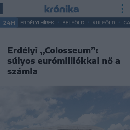
•
•
•
24H
ERDÉLYI HÍREK
BELFÖLD
KÜLFÖLD
G
Erdélyi „Colosseum”:
súlyos eurómilliókkal nő a
számla