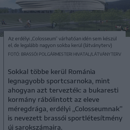
Az erdélyi „Colosseum” várhatóan idén sem készül
el, de legalább nagyon sokba kerül (látványterv)
FOTÓ: BRASSÓI POLGÁRMESTERI HIVATAL/LÁTVÁNYTERV
Sokkal többe kerül Románia
legnagyobb sportcsarnoka, mint
ahogyan azt tervezték: a bukaresti
kormány rábólintott az eleve
méregdrága, erdélyi „Colosseumnak”
is nevezett brassói sportlétesítmény
új sarokszámaira.