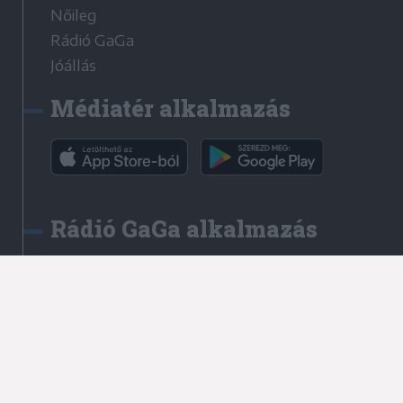
Nőileg
Rádió GaGa
Jóállás
Médiatér alkalmazás
Rádió GaGa alkalmazás
Kapcsolat
Írjon nekünk