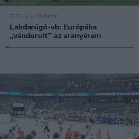
2026. július 20., hétfő
Labdarúgó-vb: Európába
„vándorolt” az aranyérem