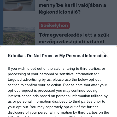
mennyibe kerül valójában a
légkondicionáló?
Székelyhon
Tömegverekedés lett a szűk
mezőgazdasági úti vitából
Csatószegen
Krónika -
Do Not Process My Personal Information
Székelyhon
If you wish to opt-out of the sale, sharing to third parties, or
Életét vesztette két halász,
processing of your personal or sensitive information for
akiket villámcsapás ért a
targeted advertising by us, please use the below opt-out
Maros partján – frissítve
section to confirm your selection. Please note that after your
opt-out request is processed you may continue seeing
interest-based ads based on personal information utilized by
Székely Sport
us or personal information disclosed to third parties prior to
your opt-out. You may separately opt-out of the further
Corbu góljától hangos a
disclosure of your personal information by third parties on the
román és a magyar sajtó,