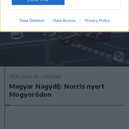
Data Deletion
Data Access
Privacy Policy
2026. július 26., vasárnap
Magyar Nagydíj: Norris nyert
Mogyoródon