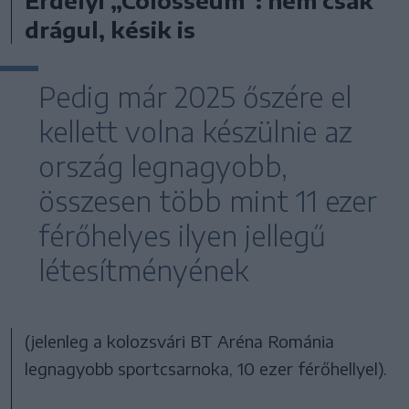
Erdélyi „Colosseum”: nem csak
drágul, késik is
Pedig már 2025 őszére el
kellett volna készülnie az
ország legnagyobb,
összesen több mint 11 ezer
férőhelyes ilyen jellegű
létesítményének
(jelenleg a kolozsvári BT Aréna Románia
legnagyobb sportcsarnoka, 10 ezer férőhellyel).