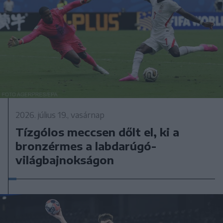
2026. július 19., vasárnap
Tízgólos meccsen dőlt el, ki a
bronzérmes a labdarúgó-
világbajnokságon