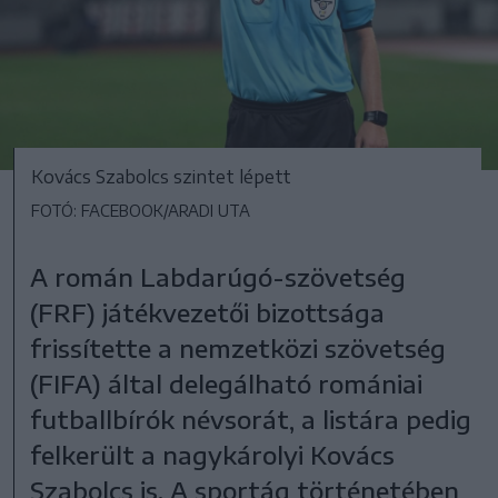
Kovács Szabolcs szintet lépett
FOTÓ: FACEBOOK/ARADI UTA
A román Labdarúgó-szövetség
(FRF) játékvezetői bizottsága
frissítette a nemzetközi szövetség
(FIFA) által delegálható romániai
futballbírók névsorát, a listára pedig
felkerült a nagykárolyi Kovács
Szabolcs is. A sportág történetében