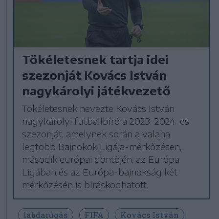
Tökéletesnek tartja idei
szezonját Kovács István
nagykárolyi játékvezető
Tökéletesnek nevezte Kovács István
nagykárolyi futballbíró a 2023–2024-es
szezonját, amelynek során a valaha
legtöbb Bajnokok Ligája-mérkőzésen,
második európai döntőjén, az Európa
Ligában és az Európa-bajnokság két
mérkőzésén is bíráskodhatott.
labdarúgás
FIFA
Kovács István