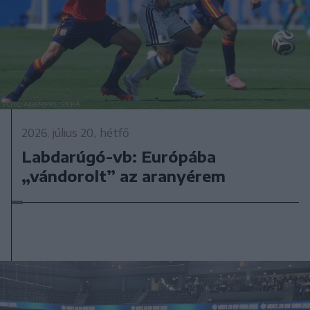
2026. július 20., hétfő
Labdarúgó-vb: Európába
„vándorolt” az aranyérem