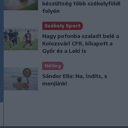
készültség több székelyföldi
folyón
Székely Sport
Nagy pofonba szaladt belé a
Kolozsvári CFR, kikapott a
Győr és a Loki is
Nőileg
Sándor Ella: Na, indíts, s
menjünk!