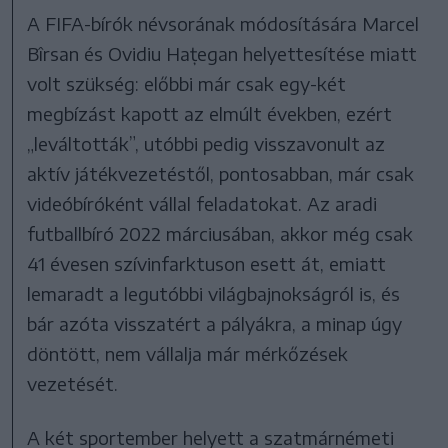
A FIFA-bírók névsorának módosítására Marcel
Bîrsan és Ovidiu Hațegan helyettesítése miatt
volt szükség: előbbi már csak egy-két
megbízást kapott az elmúlt években, ezért
„leváltották”, utóbbi pedig visszavonult az
aktív játékvezetéstől, pontosabban, már csak
videóbíróként vállal feladatokat. Az aradi
futballbíró 2022 márciusában, akkor még csak
41 évesen szívinfarktuson esett át, emiatt
lemaradt a legutóbbi világbajnokságról is, és
bár azóta visszatért a pályákra, a minap úgy
döntött, nem vállalja már mérkőzések
vezetését.
A két sportember helyett a szatmárnémeti