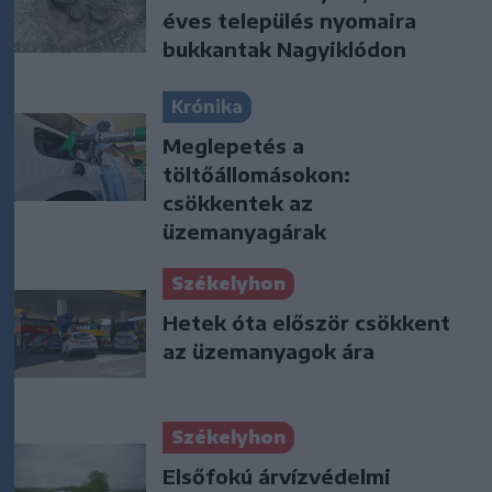
éves település nyomaira
bukkantak Nagyiklódon
Krónika
Meglepetés a
töltőállomásokon:
csökkentek az
üzemanyagárak
Székelyhon
Hetek óta először csökkent
az üzemanyagok ára
Székelyhon
Elsőfokú árvízvédelmi