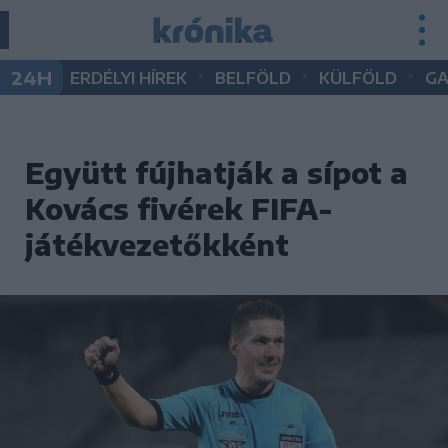
•
•
•
24H
ERDÉLYI HÍREK
BELFÖLD
KÜLFÖLD
G
Együtt fújhatják a sípot a
Kovács fivérek FIFA-
játékvezetőkként