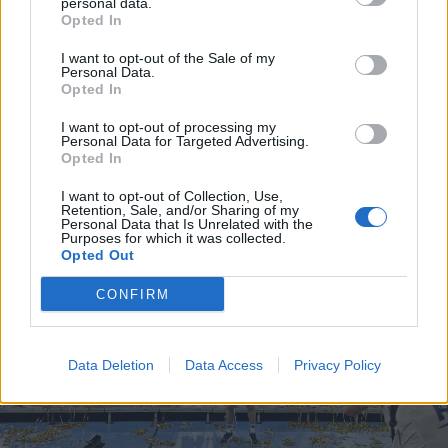
personal data.
Opted In
I want to opt-out of the Sale of my
2026. július 22., szerda
Personal Data.
Opted In
Nagyon fontos a mentális
felkészülés is. Ilyés Ferenc MKSZ-
I want to opt-out of processing my
Personal Data for Targeted Advertising.
elnök a fiatal kézilabdázók
Opted In
szintugrásáról
I want to opt-out of Collection, Use,
Retention, Sale, and/or Sharing of my
Personal Data that Is Unrelated with the
Purposes for which it was collected.
Opted Out
CONFIRM
Data Deletion
Data Access
Privacy Policy