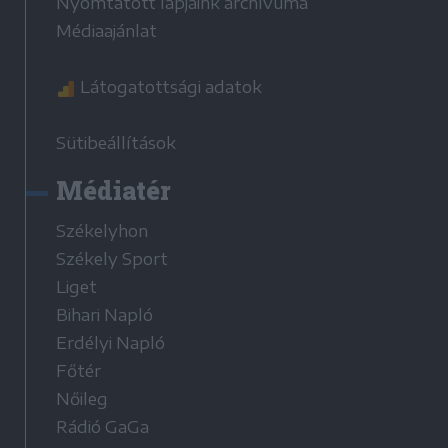
Nyomtatott lapjaink archívuma
Médiaajánlat
Látogatottsági adatok
Sütibeállítások
Médiatér
Székelyhon
Székely Sport
Liget
Bihari Napló
Erdélyi Napló
Főtér
Nőileg
Rádió GaGa