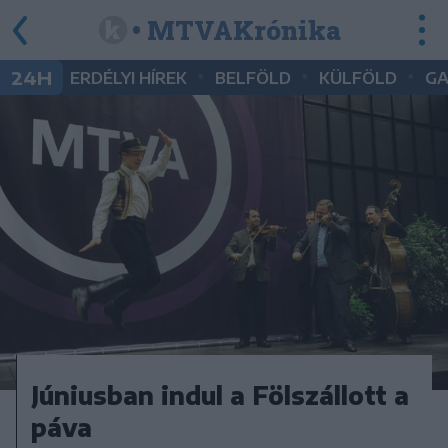
• MTVAKrónika
•
•
•
24H
ERDÉLYI HÍREK
BELFÖLD
KÜLFÖLD
G
Júniusban indul a Fölszállott a
páva