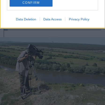
CONFIRM
2013. február 04., hétfő
Data Deletion
Data Access
Privacy Policy
Önromboló fiatalok