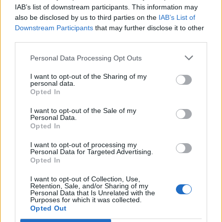
IAB’s list of downstream participants. This information may
also be disclosed by us to third parties on the
IAB’s List of
Downstream Participants
that may further disclose it to other
third parties.
Personal Data Processing Opt Outs
2013. február 04., hétfő
I want to opt-out of the Sharing of my
personal data.
Eurovízió: népszerű előválogató
Opted In
I want to opt-out of the Sale of my
Personal Data.
Opted In
I want to opt-out of processing my
Personal Data for Targeted Advertising.
Opted In
2013. február 04., hétfő
I want to opt-out of Collection, Use,
A némafilm tündöklése
Retention, Sale, and/or Sharing of my
Personal Data that Is Unrelated with the
Purposes for which it was collected.
Opted Out