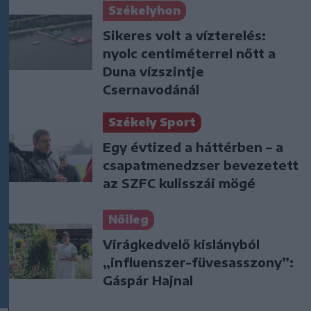
Székelyhon
Sikeres volt a vízterelés:
nyolc centiméterrel nőtt a
Duna vízszintje
Csernavodánál
Székely Sport
Egy évtized a háttérben – a
csapatmenedzser bevezetett
az SZFC kulisszái mögé
Nőileg
Virágkedvelő kislányból
„influenszer-füvesasszony”:
Gáspár Hajnal