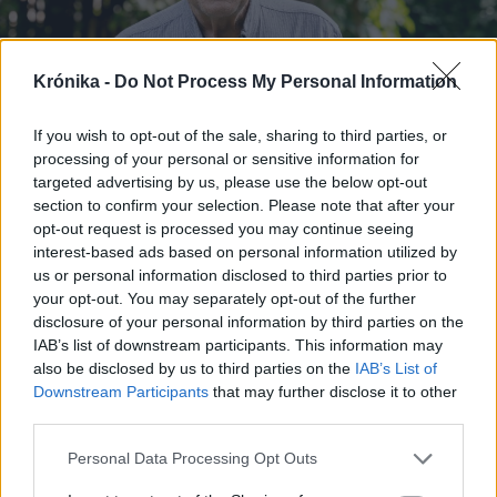
Krónika -
Do Not Process My Personal Information
If you wish to opt-out of the sale, sharing to third parties, or
processing of your personal or sensitive information for
targeted advertising by us, please use the below opt-out
2026. augusztus 05., szerda
section to confirm your selection. Please note that after your
„Amíg hasznos munkát tudok
opt-out request is processed you may continue seeing
végezni, addig csinálom” – Interjú a
interest-based ads based on personal information utilized by
us or personal information disclosed to third parties prior to
80 éves Szabó Zsolttal, a
your opt-out. You may separately opt-out of the further
Kolozsvár Társaság elnökével (1.)
disclosure of your personal information by third parties on the
IAB’s list of downstream participants. This information may
also be disclosed by us to third parties on the
IAB’s List of
Downstream Participants
that may further disclose it to other
third parties.
Personal Data Processing Opt Outs