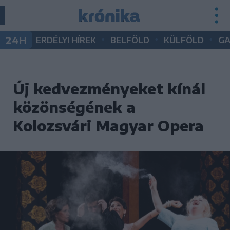
•
•
•
24H
ERDÉLYI HÍREK
BELFÖLD
KÜLFÖLD
G
Új kedvezményeket kínál
közönségének a
Kolozsvári Magyar Opera