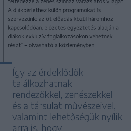
felfedezze a zenés színház varázslatos világát.
A diákbérlethez külön programokat is
szervezünk: az öt előadás közül háromhoz
kapcsolódóan, előzetes egyeztetés alapján a
diákok exkluzív foglalkozásokon vehetnek
részt” – olvasható a közleményben.
Így az érdeklődők
találkozhatnak
rendezőkkel, zenészekkel
és a társulat művészeivel,
valamint lehetőségük nyílik
arra is, hogy