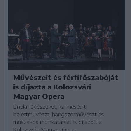
Művészeit és férfifőszabóját
is díjazta a Kolozsvári
Magyar Opera
Énekművészeket, karmestert,
balettművészt, hangszerművészt és
műszakos munkatársat is díjazott a
Kolozsvári Magyar Opera.