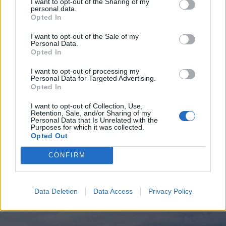
I want to opt-out of the Sharing of my
personal data.
Opted In
I want to opt-out of the Sale of my
Personal Data.
Opted In
I want to opt-out of processing my
Personal Data for Targeted Advertising.
Opted In
I want to opt-out of Collection, Use,
Retention, Sale, and/or Sharing of my
Personal Data that Is Unrelated with the
Purposes for which it was collected.
2026. augusztus 04., kedd
Opted Out
Aradi színházi ősbemutató is
CONFIRM
látható lesz a békéscsabai
nemzetközi fesztiválon
Data Deletion
Data Access
Privacy Policy