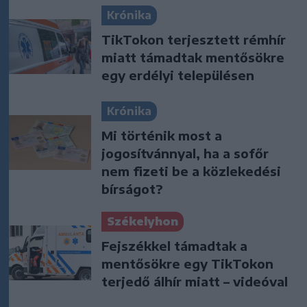
Krónika
TikTokon terjesztett rémhír
miatt támadtak mentősökre
egy erdélyi településen
Krónika
Mi történik most a
jogosítvánnyal, ha a sofőr
nem fizeti be a közlekedési
bírságot?
Székelyhon
Fejszékkel támadtak a
mentősökre egy TikTokon
terjedő álhír miatt – videóval