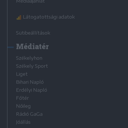
Médiaajánlat
Látogatottsági adatok
Sütibeállítások
Médiatér
Székelyhon
Székely Sport
Liget
Bihari Napló
Erdélyi Napló
Főtér
Nőileg
Rádió GaGa
Jóállás