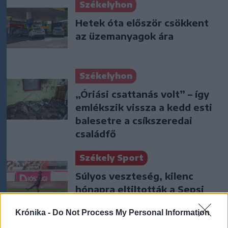
Székelyhon
Hetek óta először csökkent
az üzemanyagok ára
Székelyhon
„Óriási csattanás volt” – így
emlékszik vissza a kedd esti
balesetre a csíkszeredai
családfő
Székely Sport
Súlyos veszteség, kilenc
hónapra eltiltották a Sepsi
OSK csapatkapitányát
Krónika -
Do Not Process My Personal Information