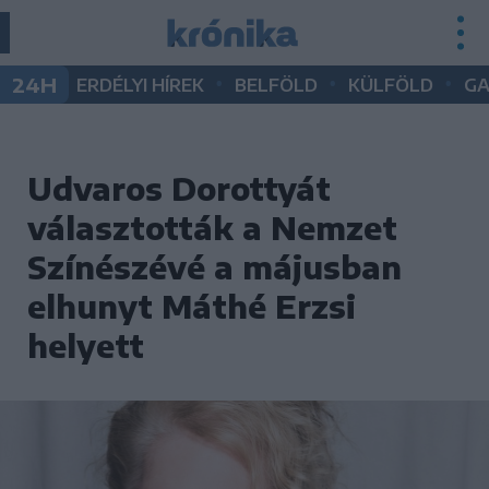
•
•
•
24H
ERDÉLYI HÍREK
BELFÖLD
KÜLFÖLD
G
Udvaros Dorottyát
választották a Nemzet
Színészévé a májusban
elhunyt Máthé Erzsi
helyett