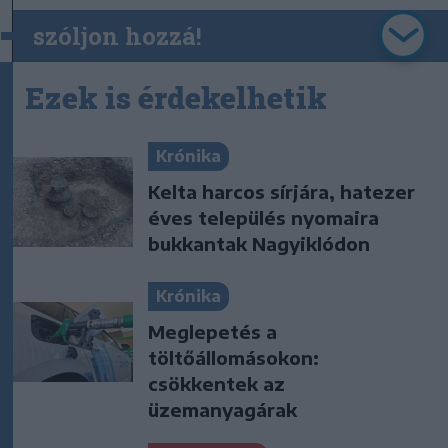
szóljon hozzá!
Ezek is érdekelhetik
Krónika
Kelta harcos sírjára, hatezer
éves település nyomaira
bukkantak Nagyiklódon
Krónika
Meglepetés a
töltőállomásokon:
csökkentek az
üzemanyagárak