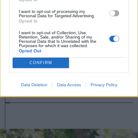
I want to opt-out of processing my
Personal Data for Targeted Advertising.
Opted In
I want to opt-out of Collection, Use,
Retention, Sale, and/or Sharing of my
Personal Data that Is Unrelated with the
Purposes for which it was collected.
Opted Out
2026. augusztus 06., csütörtök
CONFIRM
„Az ember megpróbálja a maga
képére formálni a világ egy kis
darabját”. Beszélgetés Szabó
Data Deletion
Data Access
Privacy Policy
Zsolttal (2.)