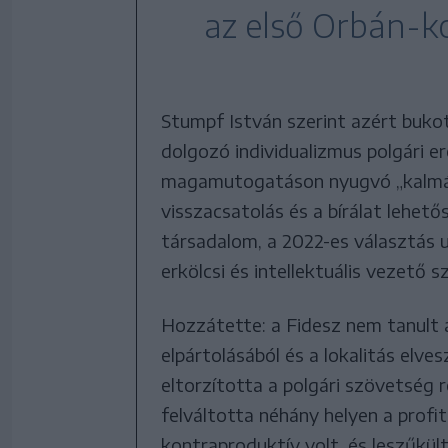
az első Orbán-k
Stumpf István szerint azért buko
dolgozó individualizmus polgári e
magamutogatáson nyugvó „kalmár
visszacsatolás és a bírálat lehetős
társadalom, a 2022-es választás 
erkölcsi és intellektuális vezető s
Hozzátette: a Fidesz nem tanult a
elpártolásából és a lokalitás elve
eltorzította a polgári szövetség 
felváltotta néhány helyen a profi
kontraproduktív volt, és leszűkül