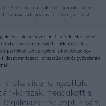
ar Péter
miniszterelnök Facebook-oldalán azt
eszt, és megakadályozza a felelősségvállalást,
ok, és csak a nemzeti politika érdekel, se pénz,
tközi elismerés nem csábít” – jelentette ki a
tt pártelnök, aki azt ígérte, a következő egy
a Fideszt rendezett, korszerűsített és győzelemre
knak.
kritikák is elhangzottak.
rbán-korszak, megbukott a
– fogalmazott Stumpf István,