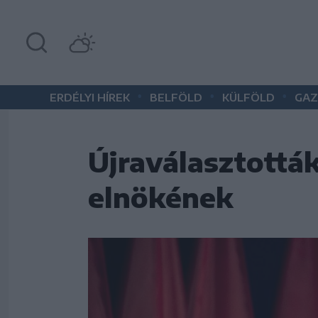
•
•
•
ERDÉLYI HÍREK
BELFÖLD
KÜLFÖLD
GAZ
Újraválasztották
elnökének