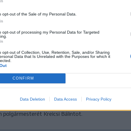
In
velek lehullanak, a megújult Fidesznek készen kell
o opt-out of the Sale of my Personal Data.
In
smerte, hogy a választási
to opt-out of processing my Personal Data for Targeted
ing.
In
heli a felelősség, hozzátéve:
o opt-out of Collection, Use, Retention, Sale, and/or Sharing
,
ersonal Data that Is Unrelated with the Purposes for which it
lected.
Out
CONFIRM
st is. Beszédében azt is közölte: ismét a párt
valamint új alelnöknek javasolja – a posztot
Data Deletion
Data Access
Privacy Policy
atov Gábor és Németh Szilárd helyére – Gyopáros
n polgármesterét Kreicsi Bálintot.