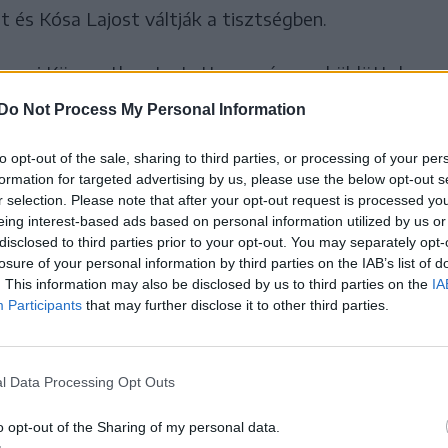
 és Kósa Lajost váltják a tisztségben.
szusi Központban tartott eseményen, küldöttek
ékelt: a kormány ,,lassan bántalmazó
Do Not Process My Personal Information
gal”.
to opt-out of the sale, sharing to third parties, or processing of your per
formation for targeted advertising by us, please use the below opt-out s
r selection. Please note that after your opt-out request is processed y
a az ország a Varga Judit”
eing interest-based ads based on personal information utilized by us or
disclosed to third parties prior to your opt-out. You may separately opt-
erre, Magyar Péter miniszterelnök volt feleségére.
losure of your personal information by third parties on the IAB’s list of
. This information may also be disclosed by us to third parties on the
IA
újra rendezett, erős és barátságos közösség lesz,
Participants
that may further disclose it to other third parties.
az ország, hogy a kormány ,,folyamatosan
erális gazdaságpolitikusok kísérletezzenek a
l Data Processing Opt Outs
o opt-out of the Sharing of my personal data.
jön az ellenállás, a Patrióták nagy nemzeti