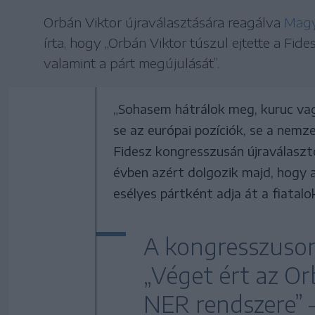
Orbán Viktor újraválasztására reagálva
Magy
írta, hogy ,,Orbán Viktor túszul ejtette a Fid
valamint a párt megújulását”.
„Sohasem hátrálok meg, kuruc vagy
se az európai pozíciók, se a nemze
Fidesz kongresszusán újraválaszto
évben azért dolgozik majd, hogy 
esélyes pártként adja át a fiatalo
A kongresszuson 
„Véget ért az O
NER rendszere” 