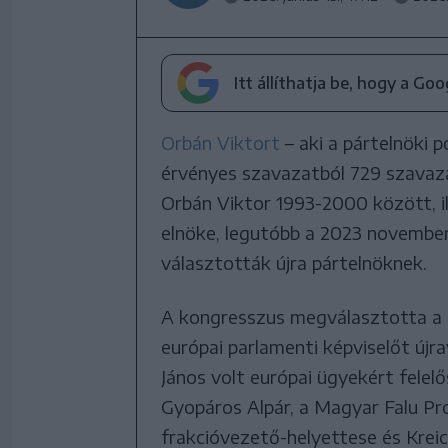
Itt állíthatja be, hogy a Go
Orbán Viktort
– aki a pártelnöki p
érvényes szavazatból 729 szavaza
Orbán Viktor 1993-2000 között, i
elnöke, legutóbb a 2023 november
választották újra pártelnöknek.
A kongresszus megválasztotta a Fi
európai parlamenti képviselőt újr
János volt európai ügyekért felelő
Gyopáros Alpár, a Magyar Falu Pr
frakcióvezető-helyettese és Kreics