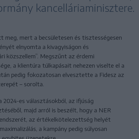
ormány kancelláriaminisztere.
tt meg, mert a becsületesen és tisztességesen
rényét elnyomta a kivagyiságon és
i közszellem”. Megszűnt az érdemi
ége, a klientúra túlkapásait nehezen viselte el a
után pedig fokozatosan elvesztette a Fidesz az
zerepét – sorolta.
 2024-es választásokból, az ifjúság
sztéséből, majd arról is beszélt, hogy a NER
rendszerét, az értékelkötelezettség helyét
tmaximalizálás, a kampány pedig súlyosan
t egybites üzenetekre.