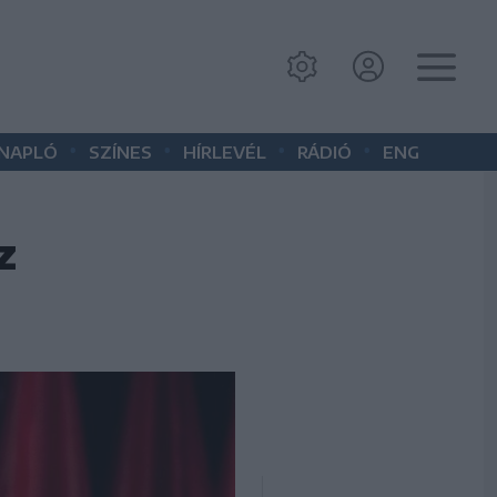
•
•
•
•
 NAPLÓ
SZÍNES
HÍRLEVÉL
RÁDIÓ
ENG
z