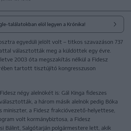
ogle-találatokban elöl legyen a Krónika!
osztra egyedüli jelölt volt – titkos szavazáson 737
ttal választották meg a küldöttek egy évre.
lletve 2003 óta megszakítás nélkül a Fidesz
ében tartott tisztújító kongresszuson
desz négy alelnökét is: Gál Kinga fideszes
aválasztották, a három másik alelnök pedig Bóka
s miniszter, a Fidesz frakcióvezető-helyettese,
ogram volt kormánybiztosa, a Fidesz
i Bálint, Salgótarján polgármestere lett, akik