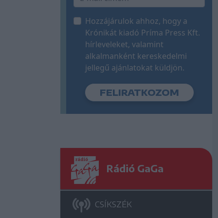
Hozzájárulok ahhoz, hogy a
Krónikát kiadó Príma Press Kft.
hírleveleket, valamint
alkalmanként kereskedelmi
jellegű ajánlatokat küldjön.
Rádió GaGa
CSÍKSZÉK