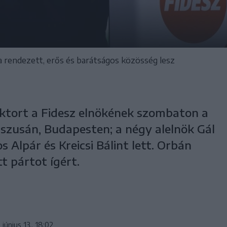
ra rendezett, erős és barátságos közösség lesz
ktort a Fidesz elnökének szombaton a
esszusán, Budapesten; a négy alelnök Gál
 Alpár és Kreicsi Bálint lett. Orbán
t pártot ígért.
 június 13., 18:02