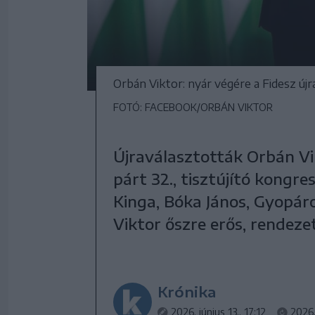
Orbán Viktor: nyár végére a Fidesz új
FOTÓ: FACEBOOK/ORBÁN VIKTOR
Újraválasztották Orbán Vi
párt 32., tisztújító kongr
Kinga, Bóka János, Gyopáros
Viktor őszre erős, rendezet
Krónika
2026. június 13., 17:12
2026.