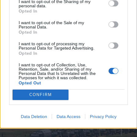
I want to opt-out of the Sharing of my
personal data.
Opted In
2026. augusztus 07., péntek
I want to opt-out of the Sale of my
Personal Data.
Külügy: az oroszoknak való
Opted In
kémkedés miatt őrizetbe vettek
I want to opt-out of processing my
egy román állampolgárt
Personal Data for Targeted Advertising.
Opted In
Németországban
I want to opt-out of Collection, Use,
Retention, Sale, and/or Sharing of my
Personal Data that Is Unrelated with the
Purposes for which it was collected.
Opted Out
CONFIRM
Data Deletion
Data Access
Privacy Policy