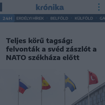
•
•
•
24H
ERDÉLYI HÍREK
BELFÖLD
KÜLFÖLD
G
Teljes körű tagság:
felvonták a svéd zászlót a
NATO székháza előtt