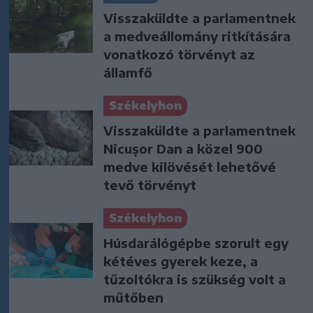
Visszaküldte a parlamentnek
a medveállomány ritkítására
vonatkozó törvényt az
államfő
Székelyhon
Visszaküldte a parlamentnek
Nicușor Dan a közel 900
medve kilövését lehetővé
tevő törvényt
Székelyhon
Húsdarálógépbe szorult egy
kétéves gyerek keze, a
tűzoltókra is szükség volt a
műtőben