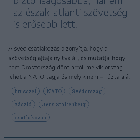
biztonságosabbá, hanem
az észak-atlanti szövetség
is erősebb lett.
A svéd csatlakozás bizonyítja, hogy a
szövetség ajtaja nyitva áll, és mutatja, hogy
nem Oroszország dönt arról, melyik ország
lehet a NATO tagja és melyik nem – húzta alá.
brüsszel
NATO
Svédország
zászló
Jens Stoltenberg
csatlakozás