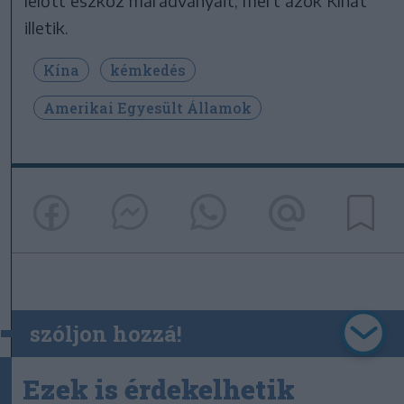
lelőtt eszköz maradványait, mert azok Kínát
illetik.
Kína
kémkedés
Amerikai Egyesült Államok
szóljon hozzá!
Ezek is érdekelhetik