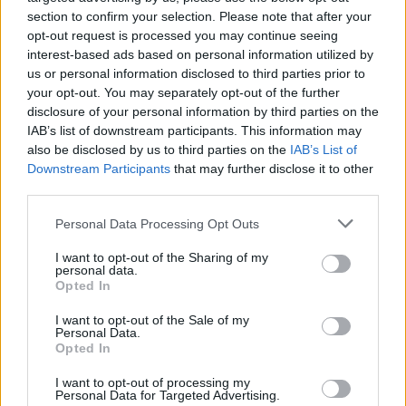
section to confirm your selection. Please note that after your
opt-out request is processed you may continue seeing
interest-based ads based on personal information utilized by
us or personal information disclosed to third parties prior to
your opt-out. You may separately opt-out of the further
disclosure of your personal information by third parties on the
IAB’s list of downstream participants. This information may
2026. augusztus 08., szombat
also be disclosed by us to third parties on the
IAB’s List of
Downstream Participants
that may further disclose it to other
„A legerősebb garancia” –
third parties.
Megnevezte államfőjelöltjét a
Personal Data Processing Opt Outs
Tisza Párt
I want to opt-out of the Sharing of my
personal data.
Opted In
I want to opt-out of the Sale of my
Personal Data.
Opted In
I want to opt-out of processing my
Personal Data for Targeted Advertising.