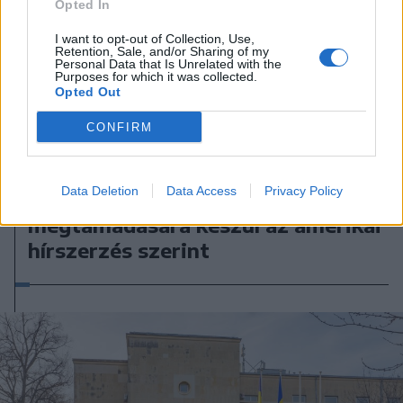
Opted In
I want to opt-out of Collection, Use,
Retention, Sale, and/or Sharing of my
Personal Data that Is Unrelated with the
Purposes for which it was collected.
Opted Out
CONFIRM
2026. augusztus 08., szombat
Data Deletion
Data Access
Privacy Policy
Putyin egy NATO-tagállam
megtámadására készül az amerikai
hírszerzés szerint