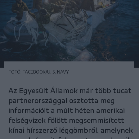
FOTÓ: FACEBOOK/U. S. NAVY
Az Egyesült Államok már több tucat
partnerországgal osztotta meg
információit a múlt héten amerikai
felségvizek fölött megsemmisített
kínai hírszerző léggömbről, amelynek