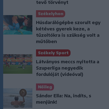
tevő törvényt
Székelyhon
Húsdarálógépbe szorult egy
kétéves gyerek keze, a
tűzoltókra is szükség volt a
műtőben
Székely Sport
Látványos meccs nyitotta a
Szuperliga negyedik
fordulóját (videóval)
Nőileg
Sándor Ella: Na, indíts, s
menjünk!