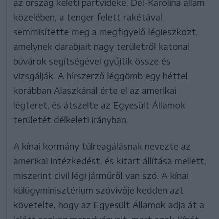
az ország keleti partvidéke, Dél-Karolina állam
közelében, a tenger felett rakétával
semmisítette meg a megfigyelő légieszközt,
amelynek darabjait nagy területről katonai
búvárok segítségével gyűjtik össze és
vizsgálják. A hírszerző léggömb egy héttel
korábban Alaszkánál érte el az amerikai
légteret, és átszelte az Egyesült Államok
területét délkeleti irányban.
A kínai kormány túlreagálásnak nevezte az
amerikai intézkedést, és kitart állítása mellett,
miszerint civil légi járműről van szó. A kínai
külügyminisztérium szóvivője kedden azt
követelte, hogy az Egyesült Államok adja át a