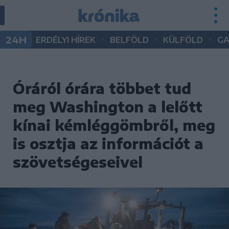
•
•
•
24H
ERDÉLYI HÍREK
BELFÖLD
KÜLFÖLD
G
Óráról órára többet tud
meg Washington a lelőtt
kínai kémléggömbről, meg
is osztja az információt a
szövetségeseivel