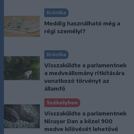
Krónika
Meddig használható még a
régi személyi?
Krónika
Visszaküldte a parlamentnek
a medveállomány ritkítására
vonatkozó törvényt az
államfő
Székelyhon
Visszaküldte a parlamentnek
Nicușor Dan a közel 900
medve kilövését lehetővé