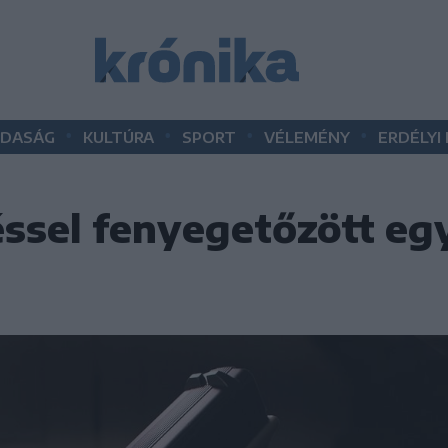
•
•
•
•
DASÁG
KULTÚRA
SPORT
VÉLEMÉNY
ERDÉLYI
zéssel fenyegetőzött e