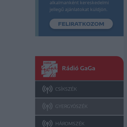
alkalmanként kereskedelmi
jellegű ajánlatokat küldjön.
Rádió GaGa
CSÍKSZÉK
GYERGYÓSZÉK
HÁROMSZÉK