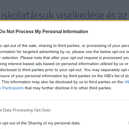
iskolatársuk viselkedése és az
 az internetes tartalmak iránt.
Do Not Process My Personal Information
to opt-out of the sale, sharing to third parties, or processing of your per
formation for targeted advertising by us, please use the below opt-out s
ítségért és a fenyegetés a rendőrséghez is
r selection. Please note that after your opt-out request is processed y
ndőrkapitányság nyomozói a bejelentés után több
eing interest-based ads based on personal information utilized by us or
disclosed to third parties prior to your opt-out. You may separately opt-
ően pár órán belül a kamasz lakásán lefoglalták a
losure of your personal information by third parties on the IAB’s list of
resszió vétsége miatt gyanúsítottként hallgatták
. This information may also be disclosed by us to third parties on the
IA
Participants
that may further disclose it to other third parties.
poszt megírásával az
Amerikai Egyesült
l Data Processing Opt Outs
özéseket akarta kifigurázni,
o opt-out of the Sharing of my personal data.