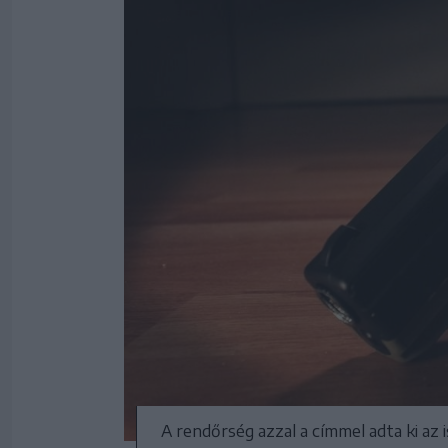
A rendőrség azzal a címmel adta ki az 