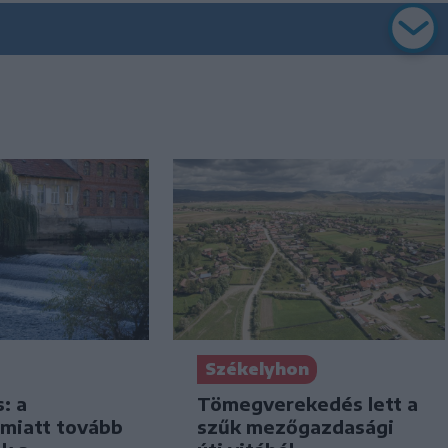
Székelyhon
s: a
Tömegverekedés lett a
 miatt tovább
szűk mezőgazdasági