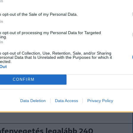
In
azt és nem gondolta
o opt-out of the Sale of my Personal Data.
mozók vizsgálják, hogy más
In
s megvalósult-e.
to opt-out of processing my Personal Data for Targeted
ing.
In
o opt-out of Collection, Use, Retention, Sale, and/or Sharing
ersonal Data that Is Unrelated with the Purposes for which it
 világ számos pontján történt, több ember halálát
lected.
ekre tekintettel a rendőrök kiemelt figyelmet
Out
ekre. Az ilyen tartalmak megosztása január 1-jétől
CONFIRM
sával büntetőeljárást von maga után – olvasható
Data Deletion
Data Access
Privacy Policy
fenyegetés legalább 240