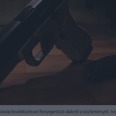
iskolai lövöldözéssel fenyegetőző diákról a közleményét, ho