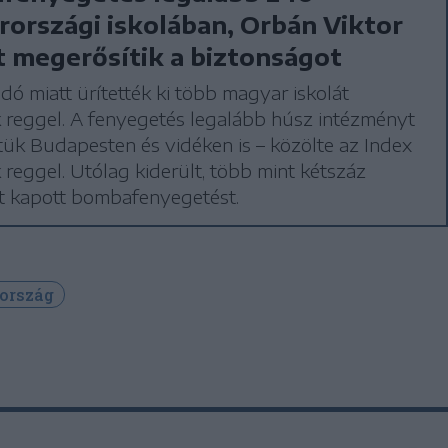
országi iskolában, Orbán Viktor
t megerősítik a biztonságot
ó miatt ürítették ki több magyar iskolát
 reggel. A fenyegetés legalább húsz intézményt
ztük Budapesten és vidéken is – közölte az Index
 reggel. Utólag kiderült, több mint kétszáz
et kapott bombafenyegetést.
ország