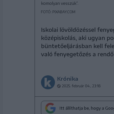
komolyan vesszük”.
FOTÓ: PIXABAY.COM
Iskolai lövöldözéssel feny
középiskolás, aki ugyan po
büntetőeljárásban kell fele
való fenyegetőzés a rendőr
Krónika
2025. február 04., 23:18
Itt állíthatja be, hogy a Go