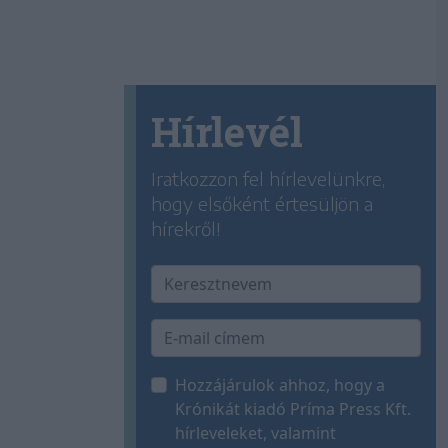
Hírlevél
Iratkozzon fel hírlevelünkre,
hogy elsőként értesüljön a
hírekről!
Hozzájárulok ahhoz, hogy a
Krónikát kiadó Príma Press Kft.
hírleveleket, valamint