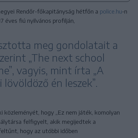
egyei Rendőr-főkapitányság hétfőn a
police.hu
-n
 éves fiú nyilvános profilján,
sztotta meg gondolatait a
szerint „The next school
e”, vagyis, mint írta „A
i lövöldöző én leszek”.
ki közleményét, hogy „Ez nem játék, komolyan
álytársa felfigyelt, akik megijedtek a
feltűnt, hogy az utóbbi időben