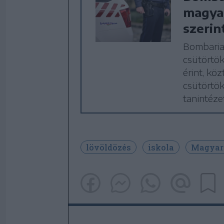
magyar
szerin
Bombariad
csütörtök
érint, kö
csütörtök
tanintéz
lövöldözés
iskola
Magyar