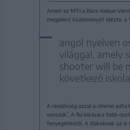
Amint az MTI a Bács-Kiskun Várm
megjelent közleményét idézte, a 17
angol nyelven o
világgal, amely 
shooter will be m
következő iskola
A rendőrség azzal a címmel adta 
vesszük”. A fiú kiírására több oszt
fenyegetéstől. A diákoknak az is 