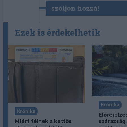
szóljon hozzá!
Ezek is érdekelhetik
Krónika
Krónika
Előrejelzé
Miért félnek a kettős
szárazság