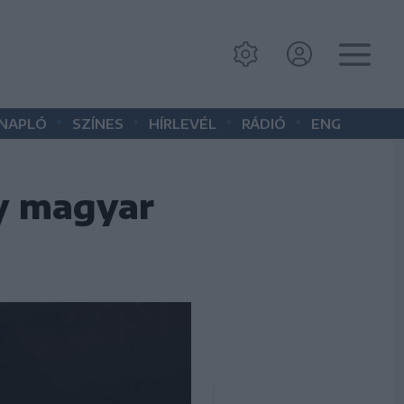
•
•
•
•
 NAPLÓ
SZÍNES
HÍRLEVÉL
RÁDIÓ
ENG
gy magyar