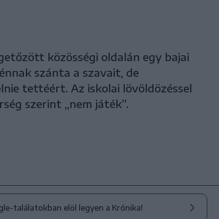
egetőzött közösségi oldalán egy bajai
énnak szánta a szavait, de
lnie tettéért. Az iskolai lövöldözéssel
ség szerint „nem játék”.
ogle-találatokban elöl legyen a Krónika!