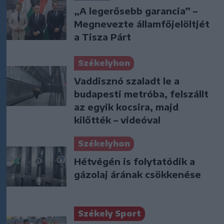
„A legerősebb garancia” –
Megnevezte államfőjelöltjét
a Tisza Párt
Székelyhon
Vaddisznó szaladt le a
budapesti metróba, felszállt
az egyik kocsira, majd
kilőtték – videóval
Székelyhon
Hétvégén is folytatódik a
gázolaj árának csökkenése
Székely Sport