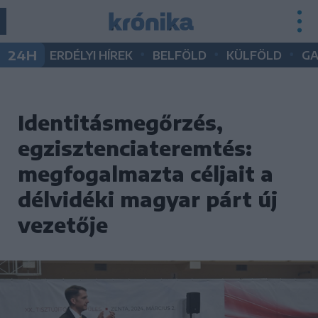
•
•
•
24H
ERDÉLYI HÍREK
BELFÖLD
KÜLFÖLD
G
Identitásmegőrzés,
egzisztenciateremtés:
megfogalmazta céljait a
délvidéki magyar párt új
vezetője