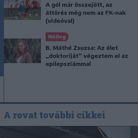
A gól már összejött, az
áttörés még nem az FK-nak
(videóval)
Nőileg
B. Máthé Zsuzsa: Az élet
„doktoriját” végeztem el az
epilepsziámmal
A rovat további cikkei