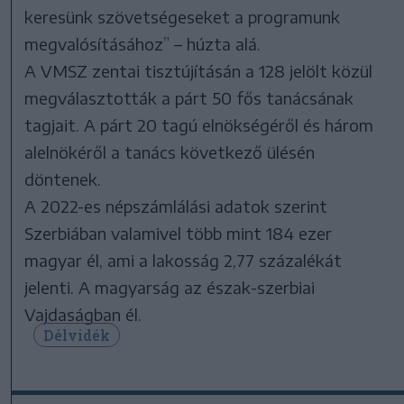
keresünk szövetségeseket a programunk
megvalósításához” – húzta alá.
A VMSZ zentai tisztújításán a 128 jelölt közül
megválasztották a párt 50 fős tanácsának
tagjait. A párt 20 tagú elnökségéről és három
alelnökéről a tanács következő ülésén
döntenek.
A 2022-es népszámlálási adatok szerint
Szerbiában valamivel több mint 184 ezer
magyar él, ami a lakosság 2,77 százalékát
jelenti. A magyarság az észak-szerbiai
Vajdaságban él.
Délvidék