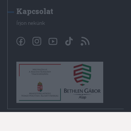
Kapcsolat
Írjon nekünk
© Krónika.ro 2009-2026
Minden jog fenntartva!