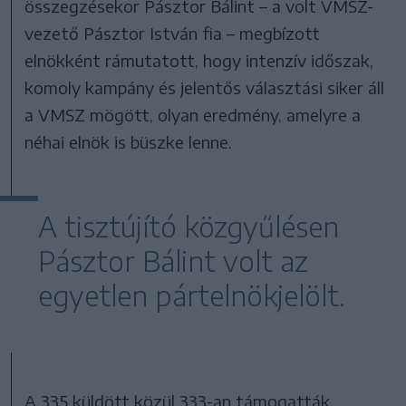
összegzésekor Pásztor Bálint – a volt VMSZ-
vezető Pásztor István fia – megbízott
elnökként rámutatott, hogy intenzív időszak,
komoly kampány és jelentős választási siker áll
a VMSZ mögött, olyan eredmény, amelyre a
néhai elnök is büszke lenne.
A tisztújító közgyűlésen
Pásztor Bálint volt az
egyetlen pártelnökjelölt.
A 335 küldött közül 333-an támogatták,