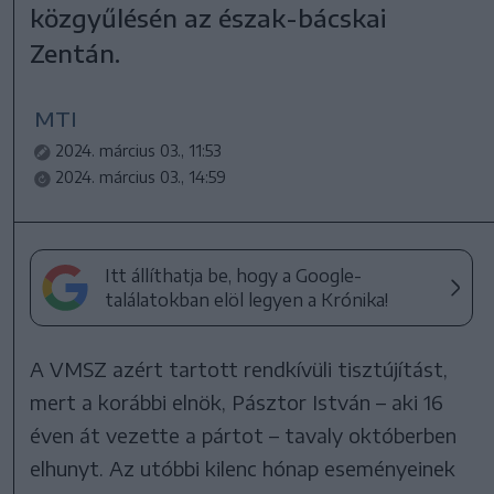
közgyűlésén az észak-bácskai
Zentán.
MTI
2024. március 03., 11:53
2024. március 03., 14:59
Itt állíthatja be, hogy a Google-
találatokban elöl legyen a Krónika!
A VMSZ azért tartott rendkívüli tisztújítást,
mert a korábbi elnök, Pásztor István – aki 16
éven át vezette a pártot – tavaly októberben
elhunyt. Az utóbbi kilenc hónap eseményeinek