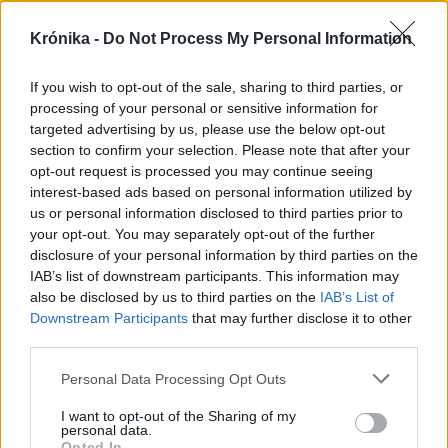
Krónika -
Do Not Process My Personal Information
If you wish to opt-out of the sale, sharing to third parties, or
processing of your personal or sensitive information for
targeted advertising by us, please use the below opt-out
section to confirm your selection. Please note that after your
opt-out request is processed you may continue seeing
interest-based ads based on personal information utilized by
us or personal information disclosed to third parties prior to
your opt-out. You may separately opt-out of the further
disclosure of your personal information by third parties on the
IAB’s list of downstream participants. This information may
also be disclosed by us to third parties on the
IAB’s List of
Downstream Participants
that may further disclose it to other
third parties.
2026. augusztus 08., szombat
Personal Data Processing Opt Outs
„A legerősebb garancia” –
I want to opt-out of the Sharing of my
personal data.
Megnevezte államfőjelöltjét a
Opted In