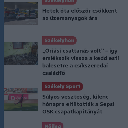
Székelyhon
Hetek óta először csökkent
az üzemanyagok ára
Székelyhon
„Óriási csattanás volt” – így
emlékszik vissza a kedd esti
balesetre a csíkszeredai
családfő
Székely Sport
Súlyos veszteség, kilenc
hónapra eltiltották a Sepsi
OSK csapatkapitányát
Nőileg