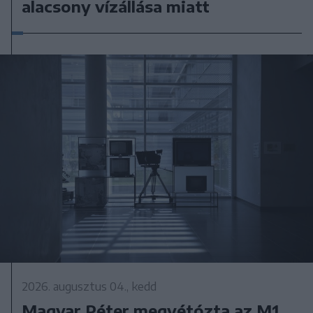
alacsony vízállása miatt
2026. augusztus 04., kedd
Magyar Péter megvétózta az M1