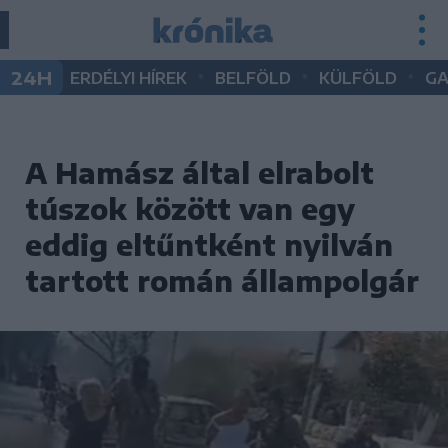
•
•
•
24H
ERDÉLYI HÍREK
BELFÖLD
KÜLFÖLD
G
A Hamász által elrabolt
túszok között van egy
eddig eltűntként nyilván
tartott román állampolgár