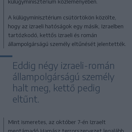
külügyminisztérium közleményében.
A külügyminisztérium csütörtökön közölte,
hogy az izraeli hatóságok egy másik, Izraelben
tartózkodó, kettős izraeli és román
állampolgárságú személy eltűnését jelentették.
Eddig négy izraeli-román
állampolgárságú személy
halt meg, kettő pedig
eltűnt.
Mint ismeretes, az október 7-én Izraelt
megtámadó Hamász terrorszervezet legalább