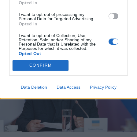
gesztusát, de nem marad válasz
Opted In
nélkül egy követségi alkalmazott
I want to opt-out of processing my
kiutasítása
Personal Data for Targeted Advertising.
Opted In
I want to opt-out of Collection, Use,
Retention, Sale, and/or Sharing of my
Personal Data that Is Unrelated with the
Purposes for which it was collected.
Opted Out
CONFIRM
Data Deletion
Data Access
Privacy Policy