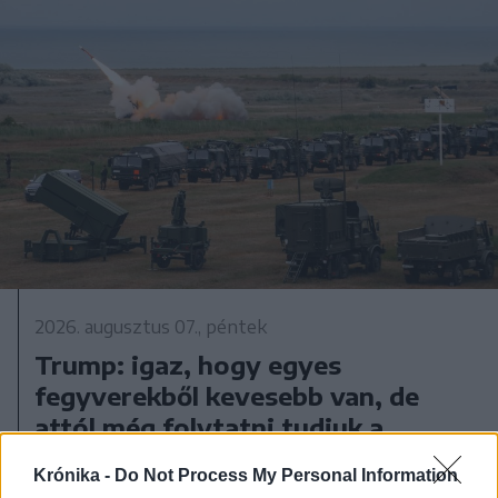
2026. augusztus 07., péntek
Trump: igaz, hogy egyes
fegyverekből kevesebb van, de
attól még folytatni tudjuk a
háborút Irán ellen
Krónika -
Do Not Process My Personal Information