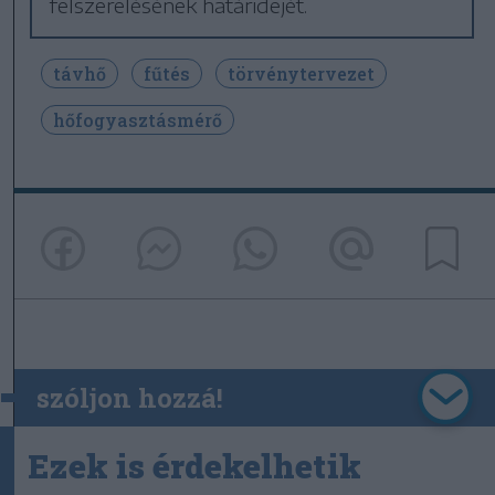
felszerelésének határidejét.
távhő
fűtés
törvénytervezet
hőfogyasztásmérő
szóljon hozzá!
Ezek is érdekelhetik