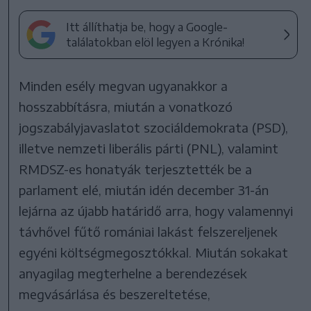
Itt állíthatja be, hogy a Google-
találatokban elöl legyen a Krónika!
Minden esély megvan ugyanakkor a
hosszabbításra, miután a vonatkozó
jogszabályjavaslatot szociáldemokrata (PSD),
illetve nemzeti liberális párti (PNL), valamint
RMDSZ-es honatyák terjesztették be a
parlament elé, miután idén december 31-án
lejárna az újabb határidő arra, hogy valamennyi
távhővel fűtő romániai lakást felszereljenek
egyéni költségmegosztókkal. Miután sokakat
anyagilag megterhelne a berendezések
megvásárlása és beszereltetése,