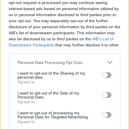
opt-out request is processed you may continue seeing
interest-based ads based on personal information utilized by
Székelyhon
us or personal information disclosed to third parties prior to
your opt-out. You may separately opt-out of the further
Visszaküldte a parlamentnek
disclosure of your personal information by third parties on the
Nicușor Dan a közel 900
IAB’s list of downstream participants. This information may
medve kilövését lehetővé
also be disclosed by us to third parties on the
IAB’s List of
tevő törvényt
Downstream Participants
that may further disclose it to other
third parties.
Székely Sport
Personal Data Processing Opt Outs
Egyetlen székelyföldi
I want to opt-out of the Sharing of my
résztvevő lesz a futsal 2.
personal data.
Opted In
Ligában
I want to opt-out of the Sale of my
Personal Data.
Nőileg
Opted In
Sándor Ella: Na, indíts, s
I want to opt-out of processing my
menjünk!
Personal Data for Targeted Advertising.
Opted In