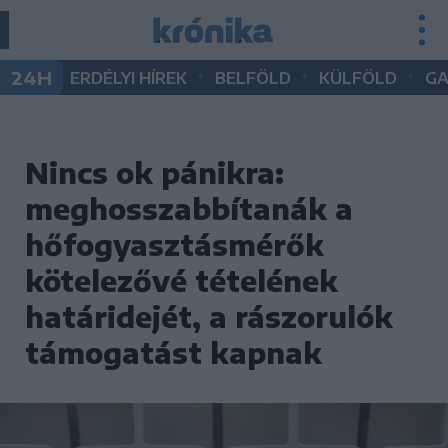
•
•
•
24H
ERDÉLYI HÍREK
BELFÖLD
KÜLFÖLD
G
Nincs ok pánikra:
meghosszabbítanák a
hőfogyasztásmérők
kötelezővé tételének
határidejét, a rászorulók
támogatást kapnak