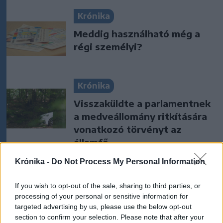
Krónika
Meddig használható még a
régi személyi?
Krónika
Visszaküldte a parlamentnek
a medveállomány ritkítására
vonatkozó törvényt az
államfő
Krónika -
Do Not Process My Personal Information
Székelyhon
„Óriási csattanás volt” – így
If you wish to opt-out of the sale, sharing to third parties, or
emlékszik vissza a kedd esti
processing of your personal or sensitive information for
targeted advertising by us, please use the below opt-out
balesetre a csíkszeredai
section to confirm your selection. Please note that after your
családfő