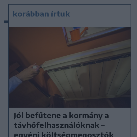
korábban írtuk
Jól befűtene a kormány a
távhőfelhasználóknak –
egyéni költségmegosztók