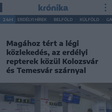
•
•
•
24H
ERDÉLYI HÍREK
BELFÖLD
KÜLFÖLD
G
Magához tért a légi
közlekedés, az erdélyi
repterek közül Kolozsvár
és Temesvár szárnyal