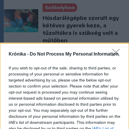
Székelyhon
Húsdarálógépbe szorult egy
kétéves gyerek keze, a
tűzoltókra is szükség volt a
műtőben
Székelyhon
Krónika -
Do Not Process My Personal Information
Tizenegy település maradhat
If you wish to opt-out of the sale, sharing to third parties, or
víz nélkül Udvarhelyszéken
processing of your personal or sensitive information for
targeted advertising by us, please use the below opt-out
section to confirm your selection. Please note that after your
opt-out request is processed you may continue seeing
Székely Sport
interest-based ads based on personal information utilized by
Látványos meccs nyitotta a
us or personal information disclosed to third parties prior to
your opt-out. You may separately opt-out of the further
Szuperliga negyedik
disclosure of your personal information by third parties on the
fordulóját (videóval)
IAB’s list of downstream participants. This information may
also be disclosed by us to third parties on the
IAB’s List of