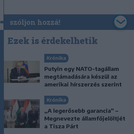
szóljon hozzá!
Ezek is érdekelhetik
Krónika
Putyin egy NATO-tagállam
megtámadására készül az
amerikai hírszerzés szerint
Krónika
„A legerősebb garancia” –
Megnevezte államfőjelöltjét
a Tisza Párt