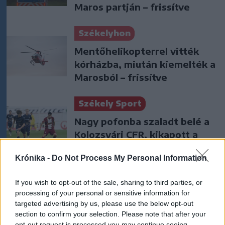
Maros partján – frissítve
Székelyhon
Mentőhelikopterrel vitték
kórházba, miután kiemelték a
Marosból – frissítve
Székely Sport
Nagy pofonba szaladt belé a
Kolozsvári CFR, kikapott a
Győr és a Loki is
Krónika -
Do Not Process My Personal Information
Nőileg
If you wish to opt-out of the sale, sharing to third parties, or
Sándor Ella: Na, indíts, s
processing of your personal or sensitive information for
menjünk!
targeted advertising by us, please use the below opt-out
section to confirm your selection. Please note that after your
opt-out request is processed you may continue seeing