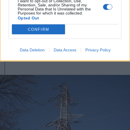
I want to opt-out of Collection, Use,
Retention, Sale, and/or Sharing of my
Personal Data that Is Unrelated with the
Purposes for which it was collected.
Opted Out
2026. augusztus 07., péntek
Meglepetés a töltőállomásokon:
CONFIRM
csökkentek az üzemanyagárak
Data Deletion
Data Access
Privacy Policy