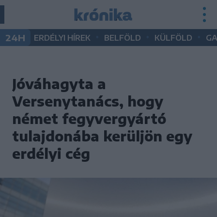
•
•
•
24H
ERDÉLYI HÍREK
BELFÖLD
KÜLFÖLD
G
Jóváhagyta a
Versenytanács, hogy
német fegyvergyártó
tulajdonába kerüljön egy
erdélyi cég