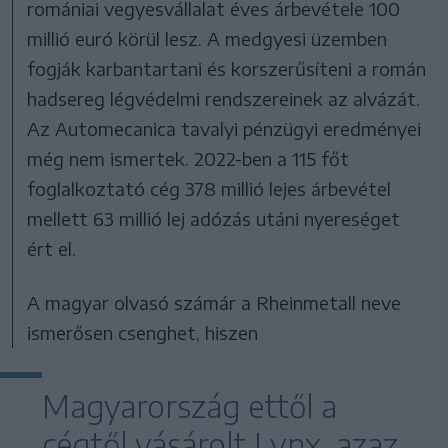
romániai vegyesvállalat éves árbevétele 100
millió euró körül lesz. A medgyesi üzemben
fogják karbantartani és korszerűsíteni a román
hadsereg légvédelmi rendszereinek az alvázát.
Az Automecanica tavalyi pénzügyi eredményei
még nem ismertek. 2022-ben a 115 főt
foglalkoztató cég 378 millió lejes árbevétel
mellett 63 millió lej adózás utáni nyereséget
ért el.
A magyar olvasó számár a Rheinmetall neve
ismerősen csenghet, hiszen
Magyarország ettől a
cégtől vásárolt Lynx, azaz