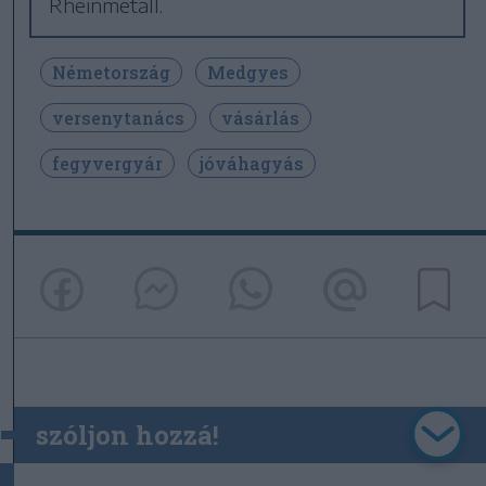
Rheinmetall.
Németország
Medgyes
versenytanács
vásárlás
fegyvergyár
jóváhagyás
szóljon hozzá!