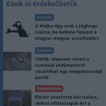
Ezek is érdekelhetik
Krónika
A Majka-ügy csak a jéghegy
csúcsa, be kellene fejezni a
magyar–magyar acsarkodást
Krónika
CNAIR: alaposan átveri a
romániai útdíjmatricát
vásárlókat egy magyarországi
portál
Székelyhon
Életét vesztette két halász,
akiket villámcsapás ért a