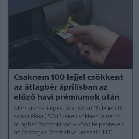
Csaknem 100 lejjel csökkent
az átlagbér áprilisban az
előző havi prémiumok után
Márciushoz képest áprilisban 95 lejjel (1,6
százalékkal) 5843 lejre csökkent a nettó
átlagbér Romániában – közölte pénteken
az Országos Statisztikai Intézet (INS).