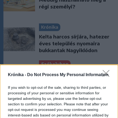
régi személyi?
Krónika
Kelta harcos sírjára, hatezer
éves település nyomaira
bukkantak Nagyiklódon
Székelyhon
Hetek óta először csökkent
Krónika -
Do Not Process My Personal Information
az üzemanyagok ára
If you wish to opt-out of the sale, sharing to third parties, or
processing of your personal or sensitive information for
targeted advertising by us, please use the below opt-out
Székelyhon
section to confirm your selection. Please note that after your
„Óriási csattanás volt” – így
opt-out request is processed you may continue seeing
interest-based ads based on personal information utilized by
emlékszik vissza a kedd esti