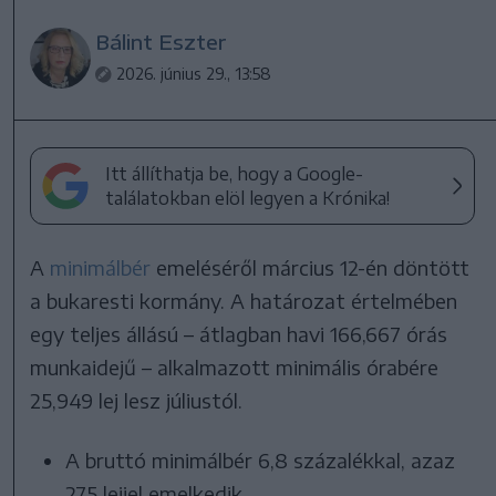
Bálint Eszter
2026. június 29., 13:58
Itt állíthatja be, hogy a Google-
találatokban elöl legyen a Krónika!
A
minimálbér
emeléséről március 12-én döntött
a bukaresti kormány. A határozat értelmében
egy teljes állású – átlagban havi 166,667 órás
munkaidejű – alkalmazott minimális órabére
25,949 lej lesz júliustól.
A bruttó minimálbér 6,8 százalékkal, azaz
275 lejjel emelkedik.