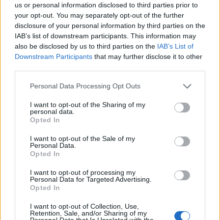
us or personal information disclosed to third parties prior to
balesetre a csíkszeredai
your opt-out. You may separately opt-out of the further
családfő
disclosure of your personal information by third parties on the
IAB’s list of downstream participants. This information may
also be disclosed by us to third parties on the
IAB’s List of
Székely Sport
Downstream Participants
that may further disclose it to other
Súlyos veszteség, kilenc
third parties.
hónapra eltiltották a Sepsi
Personal Data Processing Opt Outs
OSK csapatkapitányát
I want to opt-out of the Sharing of my
personal data.
Nőileg
Opted In
Sándor Ella: Na, indíts, s
I want to opt-out of the Sale of my
menjünk!
Personal Data.
Opted In
I want to opt-out of processing my
Personal Data for Targeted Advertising.
Opted In
I want to opt-out of Collection, Use,
Retention, Sale, and/or Sharing of my
Personal Data that Is Unrelated with the