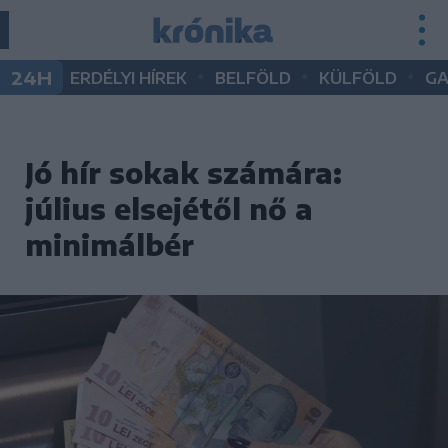
•
•
•
24H
ERDÉLYI HÍREK
BELFÖLD
KÜLFÖLD
G
Jó hír sokak számára:
július elsejétől nő a
minimálbér