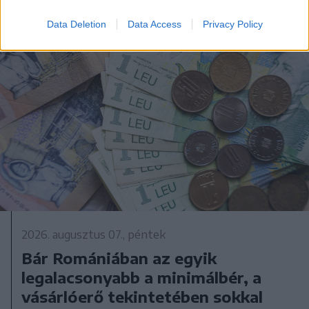
Data Deletion
Data Access
Privacy Policy
2026. augusztus 07., péntek
Bár Romániában az egyik
legalacsonyabb a minimálbér, a
vásárlóerő tekintetében sokkal