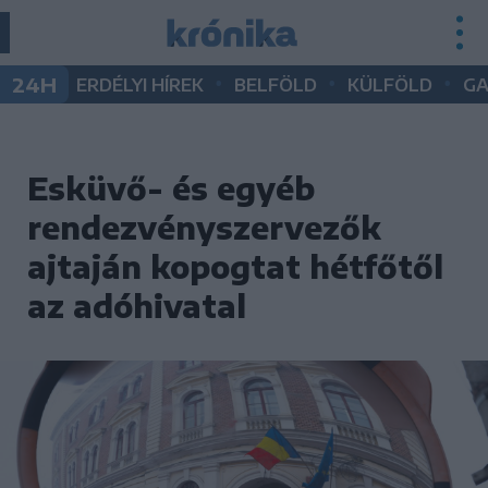
•
•
•
24H
ERDÉLYI HÍREK
BELFÖLD
KÜLFÖLD
G
Esküvő- és egyéb
rendezvényszervezők
ajtaján kopogtat hétfőtől
az adóhivatal