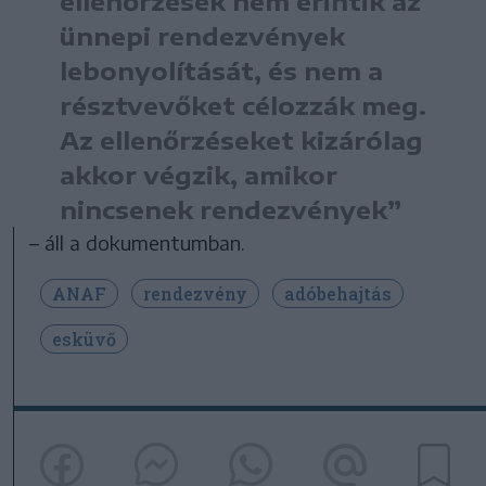
ellenőrzések nem érintik az
ünnepi rendezvények
lebonyolítását, és nem a
résztvevőket célozzák meg.
Az ellenőrzéseket kizárólag
akkor végzik, amikor
nincsenek rendezvények”
– áll a dokumentumban.
ANAF
rendezvény
adóbehajtás
esküvő