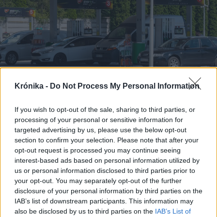
Krónika -
Do Not Process My Personal Information
If you wish to opt-out of the sale, sharing to third parties, or
processing of your personal or sensitive information for
2026. augusztus 08., szombat
targeted advertising by us, please use the below opt-out
Kedvezőbb üzemanyagárak
section to confirm your selection. Please note that after your
opt-out request is processed you may continue seeing
fogadják a hétvégén tankolókat
interest-based ads based on personal information utilized by
us or personal information disclosed to third parties prior to
your opt-out. You may separately opt-out of the further
disclosure of your personal information by third parties on the
IAB’s list of downstream participants. This information may
also be disclosed by us to third parties on the
IAB’s List of