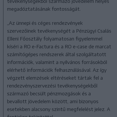
tevékenységekből származó jövedelem helyes
megadóztatásának fontosságát.
„Az ünnepi és céges rendezvények
szervezőinek tevékenységét a Pénzügyi Csalás
Elleni Főosztály folyamatosan figyelemmel
kíséri a RO e-Factura és a RO e-case de marcat
számítógépes rendszerek által szolgáltatott
információk, valamint a nyilvános forrásokból
elérhető információk felhasználásával. Az így
végzett elemzések eltéréseket tártak fel a
rendezvényszervezési tevékenységekből
származó becsült pénzmozgások és a
bevallott jövedelem között, ami bizonyos
esetekben alacsony szintű megfelelést jelez. A
fentiekre tekintettel