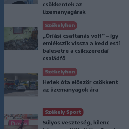
csökkentek az
üzemanyagárak
Székelyhon
„Óriási csattanás volt” – így
emlékszik vissza a kedd esti
balesetre a csíkszeredai
családfő
Székelyhon
Hetek óta először csökkent
az üzemanyagok ára
Székely Sport
Súlyos veszteség, kilenc