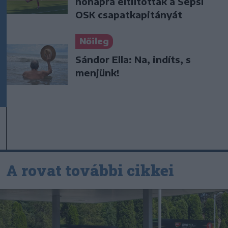
hónapra eltiltották a Sepsi
OSK csapatkapitányát
Nőileg
Sándor Ella: Na, indíts, s
menjünk!
A rovat további cikkei